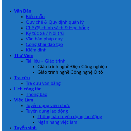
Văn Bản
Biểu mẫu
Quy chế & Quy định quản lý
Chế độ chính sách & Học bổng
Ký túc xá / Nội trú
Văn bản pháp quy
Công khai đào tạo
Kiểm định
Thư Viện
Tài liệu – Giáo trình
Giáo trình nghề Điện Công nghiệp
Giáo trình nghề Công nghệ Ô tô
Tra cứu
Tra cứu văn bằng
Lịch công tác
Thông báo
Việc Làm
Tuyển dụng viên chức
Tuyển dụng lao động
Thông báo tuyển dụng lao động
Ngân hàng việc làm
Tuyển sinh