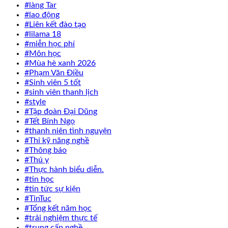
#làng Tar
#lao động
#Liên kết đào tạo
#lilama 18
#miễn học phí
#Môn học
#Mùa hè xanh 2026
#Phạm Văn Điều
#Sinh viên 5 tốt
#sinh viên thanh lịch
#style
#Tập đoàn Đại Dũng
#Tết Bính Ngọ
#thanh niên tình nguyện
#Thi kỹ năng nghề
#Thông báo
#Thú y
#Thực hành biểu diễn.
#tin học
#tin tức sự kiện
#TinTuc
#Tổng kết năm học
#trải nghiệm thực tế
#trung cấp nghề