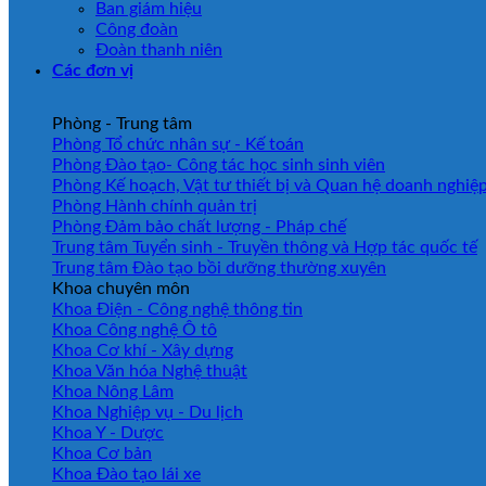
Ban giám hiệu
Công đoàn
Đoàn thanh niên
Các đơn vị
Phòng - Trung tâm
Phòng Tổ chức nhân sự - Kế toán
Phòng Đào tạo- Công tác học sinh sinh viên
Phòng Kế hoạch, Vật tư thiết bị và Quan hệ doanh nghiệ
Phòng Hành chính quản trị
Phòng Đảm bảo chất lượng - Pháp chế
Trung tâm Tuyển sinh - Truyền thông và Hợp tác quốc tế
Trung tâm Đào tạo bồi dưỡng thường xuyên
Khoa chuyên môn
Khoa Điện - Công nghệ thông tin
Khoa Công nghệ Ô tô
Khoa Cơ khí - Xây dựng
Khoa Văn hóa Nghệ thuật
Khoa Nông Lâm
Khoa Nghiệp vụ - Du lịch
Khoa Y - Dược
Khoa Cơ bản
Khoa Đào tạo lái xe