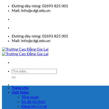
Skip
Đường dây nóng: 02693 825 001
to
Mail: Info@cdgl.edu.vn
content
Đường dây nóng: 02693 825 001
Mail: Info@cdgl.edu.vn
Trang chủ
Giới thiệu
Tổng quan
Sơ đồ tổ chức
Đảng bộ Cơ sở