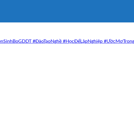
uyenSinhBoGDDT #ĐàoTạoNghề #HọcĐểLậpNghiệp #ƯớcMơTron