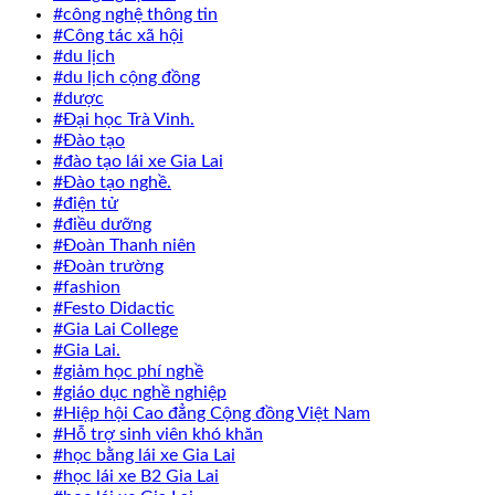
#công nghệ thông tin
#Công tác xã hội
#du lịch
#du lịch cộng đồng
#dược
#Đại học Trà Vinh.
#Đào tạo
#đào tạo lái xe Gia Lai
#Đào tạo nghề.
#điện tử
#điều dưỡng
#Đoàn Thanh niên
#Đoàn trường
#fashion
#Festo Didactic
#Gia Lai College
#Gia Lai.
#giảm học phí nghề
#giáo dục nghề nghiệp
#Hiệp hội Cao đẳng Cộng đồng Việt Nam
#Hỗ trợ sinh viên khó khăn
#học bằng lái xe Gia Lai
#học lái xe B2 Gia Lai