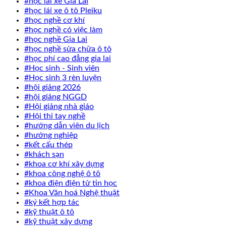
#học lái xe Gia Lai
#học lái xe ô tô Pleiku
#học nghề cơ khí
#học nghề có việc làm
#học nghề Gia Lai
#học nghề sửa chữa ô tô
#học phí cao đẳng gia lai
#Học sinh - Sinh viên
#Học sinh 3 rèn luyện
#hội giảng 2026
#hội giảng NGGD
#Hội giảng nhà giáo
#Hội thi tay nghề
#hướng dẫn viên du lịch
#hướng nghiệp
#kết cấu thép
#khách sạn
#khoa cơ khí xây dựng
#khoa công nghệ ô tô
#khoa điện điện tử tin học
#Khoa Văn hoá Nghệ thuật
#ký kết hợp tác
#kỹ thuật ô tô
#kỹ thuật xây dựng