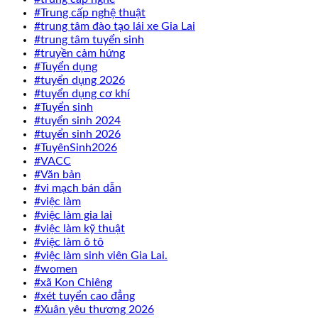
#Trung cấp nghệ thuật
#trung tâm đào tạo lái xe Gia Lai
#trung tâm tuyển sinh
#truyền cảm hứng
#Tuyển dụng
#tuyển dụng 2026
#tuyển dụng cơ khí
#Tuyển sinh
#tuyển sinh 2024
#tuyển sinh 2026
#TuyênSinh2026
#VACC
#Văn bản
#vi mạch bán dẫn
#việc làm
#việc làm gia lai
#việc làm kỹ thuật
#việc làm ô tô
#việc làm sinh viên Gia Lai.
#women
#xã Kon Chiêng
#xét tuyển cao đẳng
#Xuân yêu thương 2026