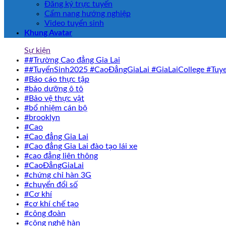
Đăng ký trực tuyến
Cẩm nang hướng nghiệp
Video tuyển sinh
Khung Avatar
Sự kiện
##Trường Cao đẳng Gia Lai
##TuyểnSinh2025 #CaoĐẳngGiaLai #GiaLaiCollege #T
#Báo cáo thực tập
#bảo dưỡng ô tô
#Bảo vệ thực vật
#bổ nhiệm cán bộ
#brooklyn
#Cao
#Cao đẳng Gia Lai
#Cao đẳng Gia Lai đào tạo lái xe
#cao đẳng liên thông
#CaoĐẳngGiaLai
#chứng chỉ hàn 3G
#chuyển đổi số
#Cơ khí
#cơ khí chế tạo
#công đoàn
#công nghệ hàn