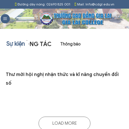
Skip
Đường dây nóng: 02693 825 001
Mail: Info@cdgl.edu.vn
to
content
Sự kiện
LỊCH CÔNG TÁC
Thông báo
Thư mời hội nghị nhận thức và kĩ năng chuyển đổi
số
LOAD MORE