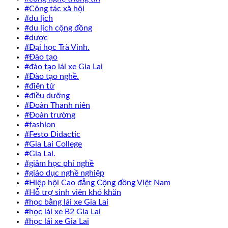
#Công tác xã hội
#du lịch
#du lịch cộng đồng
#dược
#Đại học Trà Vinh.
#Đào tạo
#đào tạo lái xe Gia Lai
#Đào tạo nghề.
#điện tử
#điều dưỡng
#Đoàn Thanh niên
#Đoàn trường
#fashion
#Festo Didactic
#Gia Lai College
#Gia Lai.
#giảm học phí nghề
#giáo dục nghề nghiệp
#Hiệp hội Cao đẳng Cộng đồng Việt Nam
#Hỗ trợ sinh viên khó khăn
#học bằng lái xe Gia Lai
#học lái xe B2 Gia Lai
#học lái xe Gia Lai