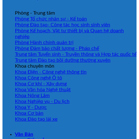
Phòng - Trung tâm
Phòng Tổ chức nhân sự - Kế toán
Phòng Đào tạo- Công tác học sinh sinh viên
Phòng Kế hoạch, Vật tư thiết bị và Quan hệ doanh
nghiệp
Phòng Hành chính quản trị
Phòng Đảm bảo chất lượng - Pháp chế
Trung tâm Tuyển sinh - Truyền thông và Hợp tác quốc tế
Trung tâm Đào tạo bồi dưỡng thường xuyên
Khoa chuyên môn
Khoa Điện - Công nghệ thông tin
Khoa Công nghệ Ô tô
Khoa Cơ khí - Xây dựng
Khoa Văn hóa Nghệ thuật
Khoa Nông Lâm
Khoa Nghiệp vụ - Du lịch
Khoa Y - Dược
Khoa Cơ bản
Khoa Đào tạo lái xe
Văn Bản