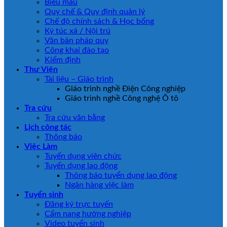
Biểu mẫu
Quy chế & Quy định quản lý
Chế độ chính sách & Học bổng
Ký túc xá / Nội trú
Văn bản pháp quy
Công khai đào tạo
Kiểm định
Thư Viện
Tài liệu – Giáo trình
Giáo trình nghề Điện Công nghiệp
Giáo trình nghề Công nghệ Ô tô
Tra cứu
Tra cứu văn bằng
Lịch công tác
Thông báo
Việc Làm
Tuyển dụng viên chức
Tuyển dụng lao động
Thông báo tuyển dụng lao động
Ngân hàng việc làm
Tuyển sinh
Đăng ký trực tuyến
Cẩm nang hướng nghiệp
Video tuyển sinh