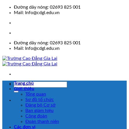
Skip
Đường dây nóng: 02693 825 001
to
Mail: Info@cdgl.edu.vn
content
Đường dây nóng: 02693 825 001
Mail: Info@cdgl.edu.vn
Trang chủ
Giới thiệu
Tổng quan
Sơ đồ tổ chức
Đảng bộ Cơ sở
Ban giám hiệu
Công đoàn
Đoàn thanh niên
Các đơn vị