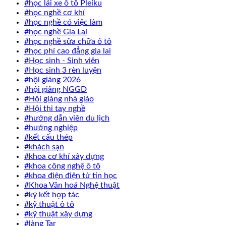
#học lái xe ô tô Pleiku
#học nghề cơ khí
#học nghề có việc làm
#học nghề Gia Lai
#học nghề sửa chữa ô tô
#học phí cao đẳng gia lai
#Học sinh - Sinh viên
#Học sinh 3 rèn luyện
#hội giảng 2026
#hội giảng NGGD
#Hội giảng nhà giáo
#Hội thi tay nghề
#hướng dẫn viên du lịch
#hướng nghiệp
#kết cấu thép
#khách sạn
#khoa cơ khí xây dựng
#khoa công nghệ ô tô
#khoa điện điện tử tin học
#Khoa Văn hoá Nghệ thuật
#ký kết hợp tác
#kỹ thuật ô tô
#kỹ thuật xây dựng
#làng Tar