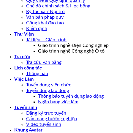
Quy chế & Quy định quản lý
Chế độ chính sách & Học bổng
Ký túc xá / Nội trú
Văn bản pháp quy
Công khai đào tạo
Kiểm định
Thư Viện
Tài liệu – Giáo trình
Giáo trình nghề Điện Công nghiệp
Giáo trình nghề Công nghệ Ô tô
Tra cứu
Tra cứu văn bằng
Lịch công tác
Thông báo
Việc Làm
Tuyển dụng viên chức
Tuyển dụng lao động
Thông báo tuyển dụng lao động
Ngân hàng việc làm
Tuyển sinh
Đăng ký trực tuyến
Cẩm nang hướng nghiệp
Video tuyển sinh
Khung Avatar