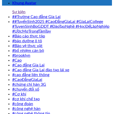
Khung Avatar
Sự kiện
##Trường Cao đẳng Gia Lai
##TuyểnSinh2025 #CaoĐẳngGiaLai #GiaLaiCollege
#TuyenSinhBoGDDT #ĐàoTạoNghề #HọcĐểLậpNghiệp
#ƯớcMơTrongTầmTay
#Báo cáo thực tập
#bảo dưỡng ô tô
#Bảo vệ thực vật
#bổ nhiệm cán bộ
#brooklyn
#Cao
#Cao đẳng Gia Lai
#Cao đẳng Gia Lai đào tạo lái xe
#cao đẳng liên thông
#CaoĐẳngGiaLai
#chứng chỉ hàn 3G
#chuyển đổi số
#Cơ khí
#cơ khí chế tạo
#công đoàn
#công nghệ hàn
#công nghệ thông tin