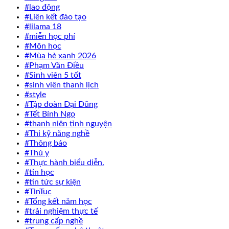
#lao động
#Liên kết đào tạo
#lilama 18
#miễn học phí
#Môn học
#Mùa hè xanh 2026
#Phạm Văn Điều
#Sinh viên 5 tốt
#sinh viên thanh lịch
#style
#Tập đoàn Đại Dũng
#Tết Bính Ngọ
#thanh niên tình nguyện
#Thi kỹ năng nghề
#Thông báo
#Thú y
#Thực hành biểu diễn.
#tin học
#tin tức sự kiện
#TinTuc
#Tổng kết năm học
#trải nghiệm thực tế
#trung cấp nghề