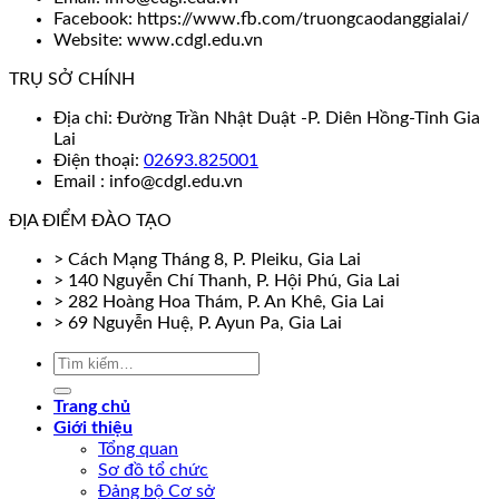
Facebook: https://www.fb.com/truongcaodanggialai/
Website: www.cdgl.edu.vn
TRỤ SỞ CHÍNH
Địa chỉ: Đường Trần Nhật Duật -P. Diên Hồng-Tỉnh Gia
Lai
Điện thoại:
02693.825001
Email : info@cdgl.edu.vn
ĐỊA ĐIỂM ĐÀO TẠO
> Cách Mạng Tháng 8, P. Pleiku, Gia Lai
> 140 Nguyễn Chí Thanh, P. Hội Phú, Gia Lai
> 282 Hoàng Hoa Thám, P. An Khê, Gia Lai
> 69 Nguyễn Huệ, P. Ayun Pa, Gia Lai
Trang chủ
Giới thiệu
Tổng quan
Sơ đồ tổ chức
Đảng bộ Cơ sở