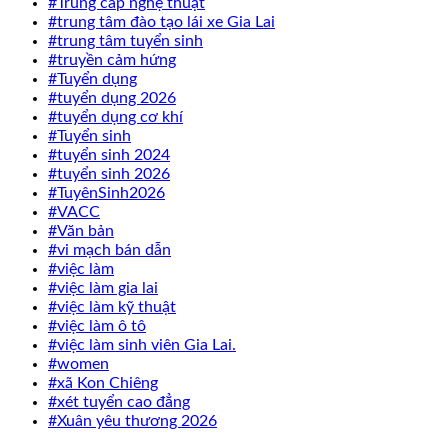
#Trung cấp nghệ thuật
#trung tâm đào tạo lái xe Gia Lai
#trung tâm tuyển sinh
#truyền cảm hứng
#Tuyển dụng
#tuyển dụng 2026
#tuyển dụng cơ khí
#Tuyển sinh
#tuyển sinh 2024
#tuyển sinh 2026
#TuyênSinh2026
#VACC
#Văn bản
#vi mạch bán dẫn
#việc làm
#việc làm gia lai
#việc làm kỹ thuật
#việc làm ô tô
#việc làm sinh viên Gia Lai.
#women
#xã Kon Chiêng
#xét tuyển cao đẳng
#Xuân yêu thương 2026