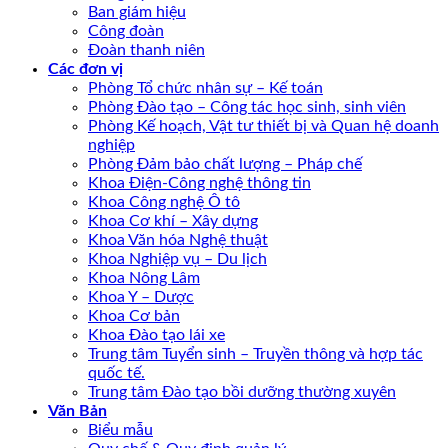
Ban giám hiệu
Công đoàn
Đoàn thanh niên
Các đơn vị
Phòng Tổ chức nhân sự – Kế toán
Phòng Đào tạo – Công tác học sinh, sinh viên
Phòng Kế hoạch, Vật tư thiết bị và Quan hệ doanh
nghiệp
Phòng Đảm bảo chất lượng – Pháp chế
Khoa Điện-Công nghệ thông tin
Khoa Công nghệ Ô tô
Khoa Cơ khí – Xây dựng
Khoa Văn hóa Nghệ thuật
Khoa Nghiệp vụ – Du lịch
Khoa Nông Lâm
Khoa Y – Dược
Khoa Cơ bản
Khoa Đào tạo lái xe
Trung tâm Tuyển sinh – Truyền thông và hợp tác
quốc tế.
Trung tâm Đào tạo bồi dưỡng thường xuyên
Văn Bản
Biểu mẫu