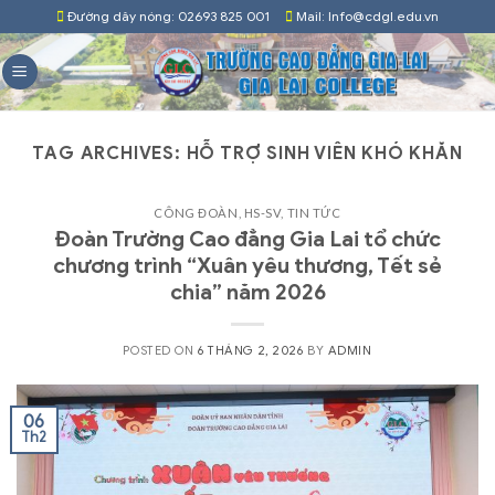
Skip
Đường dây nóng: 02693 825 001
Mail: Info@cdgl.edu.vn
to
content
TAG ARCHIVES:
HỖ TRỢ SINH VIÊN KHÓ KHĂN
CÔNG ĐOÀN
,
HS-SV
,
TIN TỨC
Đoàn Trường Cao đẳng Gia Lai tổ chức
chương trình “Xuân yêu thương, Tết sẻ
chia” năm 2026
POSTED ON
6 THÁNG 2, 2026
BY
ADMIN
06
Th2