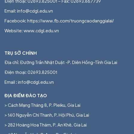
Điện thoại: 02693.825001 – Fax: 02693.867739
Email: info@cdgl.edu.vn
Facebook: https://www.fb.com/truongcaodanggialai/
Website: www.cdgl.edu.vn
TRỤ SỞ CHÍNH
Địa chỉ: Đường Trần Nhật Duật -P. Diên Hồng-Tỉnh Gia Lai
Điện thoại:
02693.825001
Email : info@cdgl.edu.vn
ĐỊA ĐIỂM ĐÀO TẠO
> Cách Mạng Tháng 8, P. Pleiku, Gia Lai
> 140 Nguyễn Chí Thanh, P. Hội Phú, Gia Lai
> 282 Hoàng Hoa Thám, P. An Khê, Gia Lai