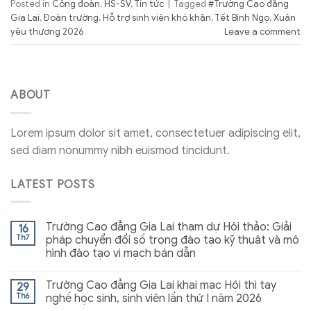
Posted in
Công đoàn
,
HS-SV
,
Tin tức
|
Tagged
#Trường Cao đẳng
Gia Lai
,
Đoàn trường
,
Hỗ trợ sinh viên khó khăn
,
Tết Bính Ngọ
,
Xuân
yêu thương 2026
Leave a comment
ABOUT
Lorem ipsum dolor sit amet, consectetuer adipiscing elit,
sed diam nonummy nibh euismod tincidunt.
LATEST POSTS
Trường Cao đẳng Gia Lai tham dự Hội thảo: Giải
16
Th7
pháp chuyển đổi số trong đào tạo kỹ thuật và mô
hình đào tạo vi mạch bán dẫn
Trường Cao đẳng Gia Lai khai mạc Hội thi tay
29
Th6
nghề học sinh, sinh viên lần thứ I năm 2026