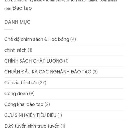
việc làm kỹ thuật
việc làm ô tô
xã Kon Chiêng
Đoàn Thanh
Đào tạo
niên
DANH MỤC
Chế độ chính sách & Học bổng
(4)
chính sách
(1)
CHÍNH SÁCH CHẤT LƯỢNG
(1)
CHUẨN ĐẦU RA CÁC NGHÀNH ĐÀO TẠO
(3)
Cơ cấu tổ chức
(27)
Công đoàn
(9)
Công khai đào tạo
(2)
CỰU SINH VIÊN TIÊU BIỂU
(1)
Đ.ký tuyển sinh trực tuyến
(1)