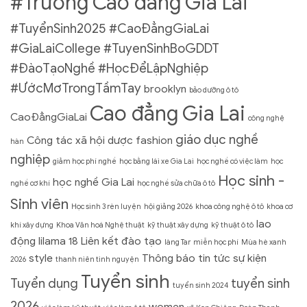
#Trường Cao đẳng Gia Lai
#TuyểnSinh2025 #CaoĐẳngGiaLai
#GiaLaiCollege #TuyenSinhBoGDDT
#ĐàoTạoNghề #HọcĐểLậpNghiệp
#ƯớcMơTrongTầmTay
brooklyn
bảo dưỡng ô tô
Cao đẳng Gia Lai
CaoĐẳngGiaLai
công nghệ
giáo dục nghề
Công tác xã hội
dược
fashion
hàn
nghiệp
giảm học phí nghề
học bằng lái xe Gia Lai
học nghề có việc làm
học
Học sinh -
học nghề Gia Lai
nghề cơ khí
học nghề sửa chữa ô tô
Sinh viên
Học sinh 3 rèn luyện
hội giảng 2026
khoa công nghệ ô tô
khoa cơ
lao
khí xây dựng
Khoa Văn hoá Nghệ thuật
kỹ thuật xây dựng
kỹ thuật ô tô
động
lilama 18
Liên kết đào tạo
làng Tar
miễn học phí
Mùa hè xanh
style
Thông báo
tin tức sự kiện
2026
thanh niên tình nguyện
Tuyển sinh
Tuyển dụng
tuyển sinh
tuyển sinh 2024
2026
women