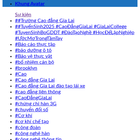
Khung Avatar
Sự kiện
##Trường Cao đẳng Gia Lai
##TuyểnSinh2025 #CaoĐẳngGiaLai #GiaLaiCollege
#TuyenSinhBoGDDT #ĐàoTạoNghề #HọcĐểLậpNghiệp
#ƯớcMơTrongTầmTay
#Báo cáo thực tập
#bảo dưỡng ô tô
#Bảo vệ thực vật
#bổ nhiệm cán bộ
#brooklyn
#Cao
#Cao đẳng Gia Lai
#Cao đẳng Gia Lai đào tạo lái xe
#cao đẳng liên thông
#CaoĐẳngGiaLai
#chứng chỉ hàn 3G
#chuyển đổi số
#Cơ khí
#cơ khí chế tạo
#công đoàn
#công nghệ hàn
#công nghệ thông tin