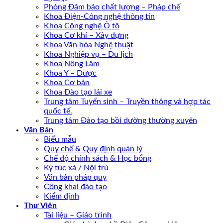
Phòng Đảm bảo chất lượng – Pháp chế
Khoa Điện-Công nghệ thông tin
Khoa Công nghệ Ô tô
Khoa Cơ khí – Xây dựng
Khoa Văn hóa Nghệ thuật
Khoa Nghiệp vụ – Du lịch
Khoa Nông Lâm
Khoa Y – Dược
Khoa Cơ bản
Khoa Đào tạo lái xe
Trung tâm Tuyển sinh – Truyền thông và hợp tác
quốc tế.
Trung tâm Đào tạo bồi dưỡng thường xuyên
Văn Bản
Biểu mẫu
Quy chế & Quy định quản lý
Chế độ chính sách & Học bổng
Ký túc xá / Nội trú
Văn bản pháp quy
Công khai đào tạo
Kiểm định
Thư Viện
Tài liệu – Giáo trình