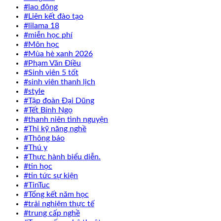
#lao động
#Liên kết đào tạo
#lilama 18
#miễn học phí
#Môn học
#Mùa hè xanh 2026
#Phạm Văn Điều
#Sinh viên 5 tốt
#sinh viên thanh lịch
#style
#Tập đoàn Đại Dũng
#Tết Bính Ngọ
#thanh niên tình nguyện
#Thi kỹ năng nghề
#Thông báo
#Thú y
#Thực hành biểu diễn.
#tin học
#tin tức sự kiện
#TinTuc
#Tổng kết năm học
#trải nghiệm thực tế
#trung cấp nghề