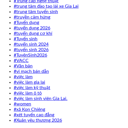
#Trung cấp nghệ thuật
#trung tâm đào tạo lái xe Gia Lai
#trung tâm tuyển sinh
#truyền cảm hứng
#Tuyển dụng
#tuyển dụng 2026
#tuyển dụng cơ khí
#Tuyển sinh
#tuyển sinh 2024
#tuyển sinh 2026
#TuyênSinh2026
#VACC
#Văn bản
#vi mạch bán dẫn
#việc làm
#việc làm gia lai
#việc làm kỹ thuật
#việc làm ô tô
#việc làm sinh viên Gia Lai.
#women
#xã Kon Chiêng
#xét tuyển cao đẳng
#Xuân yêu thương 2026