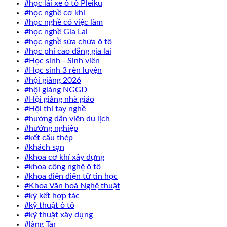
#học lái xe ô tô Pleiku
#học nghề cơ khí
#học nghề có việc làm
#học nghề Gia Lai
#học nghề sửa chữa ô tô
#học phí cao đẳng gia lai
#Học sinh - Sinh viên
#Học sinh 3 rèn luyện
#hội giảng 2026
#hội giảng NGGD
#Hội giảng nhà giáo
#Hội thi tay nghề
#hướng dẫn viên du lịch
#hướng nghiệp
#kết cấu thép
#khách sạn
#khoa cơ khí xây dựng
#khoa công nghệ ô tô
#khoa điện điện tử tin học
#Khoa Văn hoá Nghệ thuật
#ký kết hợp tác
#kỹ thuật ô tô
#kỹ thuật xây dựng
#làng Tar