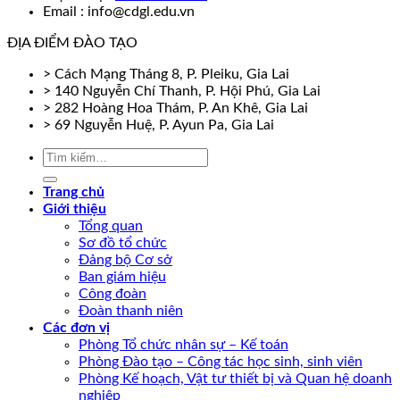
Email : info@cdgl.edu.vn
ĐỊA ĐIỂM ĐÀO TẠO
> Cách Mạng Tháng 8, P. Pleiku, Gia Lai
> 140 Nguyễn Chí Thanh, P. Hội Phú, Gia Lai
> 282 Hoàng Hoa Thám, P. An Khê, Gia Lai
> 69 Nguyễn Huệ, P. Ayun Pa, Gia Lai
Trang chủ
Giới thiệu
Tổng quan
Sơ đồ tổ chức
Đảng bộ Cơ sở
Ban giám hiệu
Công đoàn
Đoàn thanh niên
Các đơn vị
Phòng Tổ chức nhân sự – Kế toán
Phòng Đào tạo – Công tác học sinh, sinh viên
Phòng Kế hoạch, Vật tư thiết bị và Quan hệ doanh
nghiệp