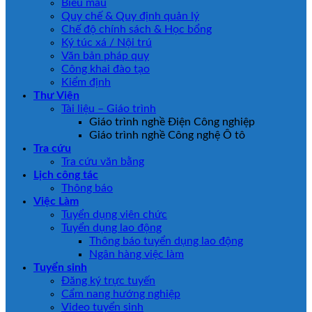
Biểu mẫu
Quy chế & Quy định quản lý
Chế độ chính sách & Học bổng
Ký túc xá / Nội trú
Văn bản pháp quy
Công khai đào tạo
Kiểm định
Thư Viện
Tài liệu – Giáo trình
Giáo trình nghề Điện Công nghiệp
Giáo trình nghề Công nghệ Ô tô
Tra cứu
Tra cứu văn bằng
Lịch công tác
Thông báo
Việc Làm
Tuyển dụng viên chức
Tuyển dụng lao động
Thông báo tuyển dụng lao động
Ngân hàng việc làm
Tuyển sinh
Đăng ký trực tuyến
Cẩm nang hướng nghiệp
Video tuyển sinh