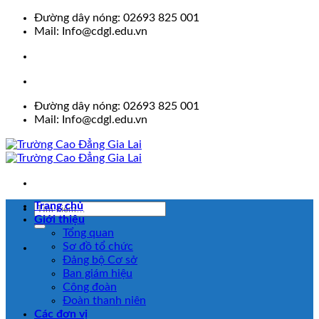
Skip
Đường dây nóng: 02693 825 001
to
Mail: Info@cdgl.edu.vn
content
Đường dây nóng: 02693 825 001
Mail: Info@cdgl.edu.vn
Trang chủ
Giới thiệu
Tổng quan
Sơ đồ tổ chức
Đảng bộ Cơ sở
Ban giám hiệu
Công đoàn
Đoàn thanh niên
Các đơn vị