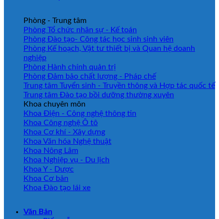
Phòng - Trung tâm
Phòng Tổ chức nhân sự - Kế toán
Phòng Đào tạo- Công tác học sinh sinh viên
Phòng Kế hoạch, Vật tư thiết bị và Quan hệ doanh
nghiệp
Phòng Hành chính quản trị
Phòng Đảm bảo chất lượng - Pháp chế
Trung tâm Tuyển sinh - Truyền thông và Hợp tác quốc tế
Trung tâm Đào tạo bồi dưỡng thường xuyên
Khoa chuyên môn
Khoa Điện - Công nghệ thông tin
Khoa Công nghệ Ô tô
Khoa Cơ khí - Xây dựng
Khoa Văn hóa Nghệ thuật
Khoa Nông Lâm
Khoa Nghiệp vụ - Du lịch
Khoa Y - Dược
Khoa Cơ bản
Khoa Đào tạo lái xe
Văn Bản