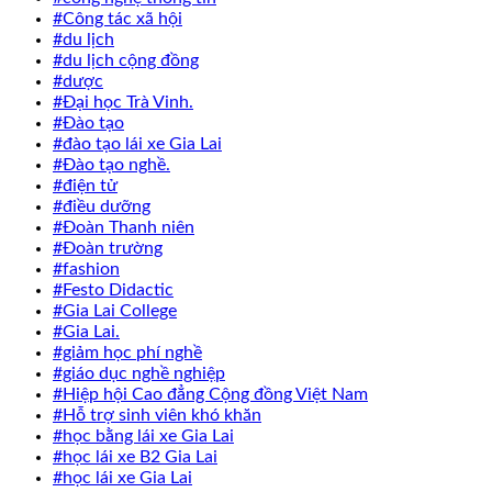
#Công tác xã hội
#du lịch
#du lịch cộng đồng
#dược
#Đại học Trà Vinh.
#Đào tạo
#đào tạo lái xe Gia Lai
#Đào tạo nghề.
#điện tử
#điều dưỡng
#Đoàn Thanh niên
#Đoàn trường
#fashion
#Festo Didactic
#Gia Lai College
#Gia Lai.
#giảm học phí nghề
#giáo dục nghề nghiệp
#Hiệp hội Cao đẳng Cộng đồng Việt Nam
#Hỗ trợ sinh viên khó khăn
#học bằng lái xe Gia Lai
#học lái xe B2 Gia Lai
#học lái xe Gia Lai