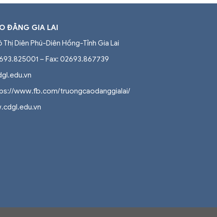
 ĐẲNG GIA LAI
ô Thị Diên Phú-Diên Hồng-Tỉnh Gia Lai
2693.825001 – Fax: 02693.867739
dgl.edu.vn
tps://www.fb.com/truongcaodanggialai/
.cdgl.edu.vn