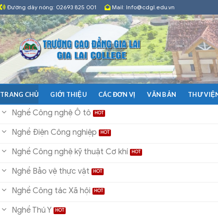
Skip
Đường dây nóng: 02693 825 001
Mail: Info@cdgl.edu.vn
to
content
GIỚI THIỆU
CÁC ĐƠN VỊ
VĂN BẢN
THƯ VIỆ
TRANG CHỦ
Nghề Công nghệ Ô tô
Nghề Điện Công nghiệp
Nghề Công nghệ kỹ thuật Cơ khí
Nghề Bảo vệ thực vật
Nghề Công tác Xã hội
Nghề Thú Y