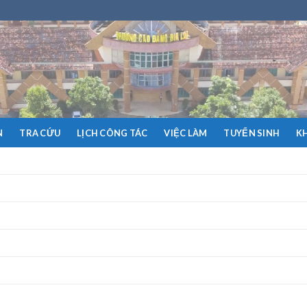
N
TRA CỨU
LỊCH CÔNG TÁC
VIỆC LÀM
TUYỂN SINH
K