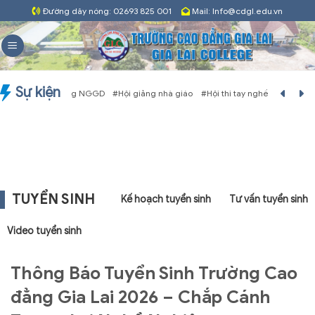
Skip
Đường dây nóng: 02693 825 001
Mail: Info@cdgl.edu.vn
to
content
Sự kiện
g 2026
#hội giảng NGGD
#Hội giảng nhà giáo
#Hội thi tay nghề
#hướng dẫ
TUYỂN SINH
Kế hoạch tuyển sinh
Tư vấn tuyển sinh
Video tuyển sinh
Thông Báo Tuyển Sinh Trường Cao
đẳng Gia Lai 2026 – Chắp Cánh