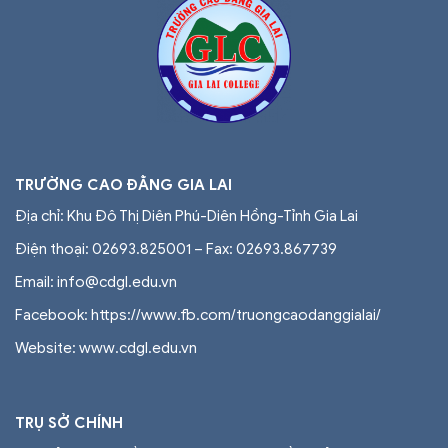
TRƯỜNG CAO ĐẲNG GIA LAI
Địa chỉ: Khu Đô Thị Diên Phú-Diên Hồng-Tỉnh Gia Lai
Điện thoại: 02693.825001 – Fax: 02693.867739
Email: info@cdgl.edu.vn
Facebook: https://www.fb.com/truongcaodanggialai/
Website: www.cdgl.edu.vn
TRỤ SỞ CHÍNH