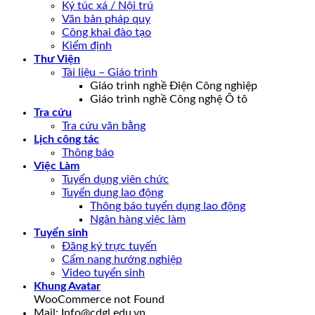
Ký túc xá / Nội trú
Văn bản pháp quy
Công khai đào tạo
Kiểm định
Thư Viện
Tài liệu – Giáo trình
Giáo trình nghề Điện Công nghiệp
Giáo trình nghề Công nghệ Ô tô
Tra cứu
Tra cứu văn bằng
Lịch công tác
Thông báo
Việc Làm
Tuyển dụng viên chức
Tuyển dụng lao động
Thông báo tuyển dụng lao động
Ngân hàng việc làm
Tuyển sinh
Đăng ký trực tuyến
Cẩm nang hướng nghiệp
Video tuyển sinh
Khung Avatar
WooCommerce not Found
Mail: Info@cdgl.edu.vn