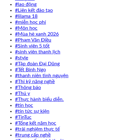
#lao động
#Liên kết đào tạo
#lilama 18
#miễn học phí
#Môn học
#Mùa hè xanh 2026
#Phạm Văn Điều
#Sinh viên 5 tốt
#sinh viên thanh lịch
#style
#Tập đoàn Đại Dũng
#Tết Bính Ngọ
#thanh niên tình nguyện
#Thi kỹ năng nghề
#Thông báo
#Thú y
#Thực hành biểu diễn.
#tin học
#tin tức sự kiện
#TinTuc
#Tổng kết năm học
#trải nghiệm thực tế
#trung cấp nghề