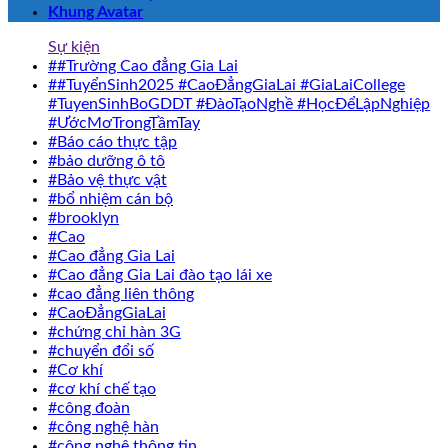
Khung Avatar
Sự kiện
##Trường Cao đẳng Gia Lai
##TuyểnSinh2025 #CaoĐẳngGiaLai #GiaLaiCollege
#TuyenSinhBoGDDT #ĐàoTạoNghề #HọcĐểLậpNghiệp
#ƯớcMơTrongTầmTay
#Báo cáo thực tập
#bảo dưỡng ô tô
#Bảo vệ thực vật
#bổ nhiệm cán bộ
#brooklyn
#Cao
#Cao đẳng Gia Lai
#Cao đẳng Gia Lai đào tạo lái xe
#cao đẳng liên thông
#CaoĐẳngGiaLai
#chứng chỉ hàn 3G
#chuyển đổi số
#Cơ khí
#cơ khí chế tạo
#công đoàn
#công nghệ hàn
#công nghệ thông tin