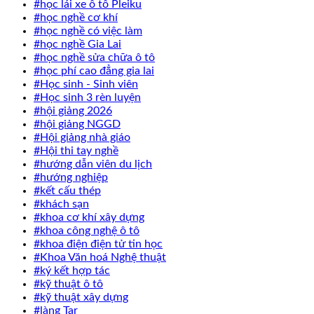
#học lái xe ô tô Pleiku
#học nghề cơ khí
#học nghề có việc làm
#học nghề Gia Lai
#học nghề sửa chữa ô tô
#học phí cao đẳng gia lai
#Học sinh - Sinh viên
#Học sinh 3 rèn luyện
#hội giảng 2026
#hội giảng NGGD
#Hội giảng nhà giáo
#Hội thi tay nghề
#hướng dẫn viên du lịch
#hướng nghiệp
#kết cấu thép
#khách sạn
#khoa cơ khí xây dựng
#khoa công nghệ ô tô
#khoa điện điện tử tin học
#Khoa Văn hoá Nghệ thuật
#ký kết hợp tác
#kỹ thuật ô tô
#kỹ thuật xây dựng
#làng Tar