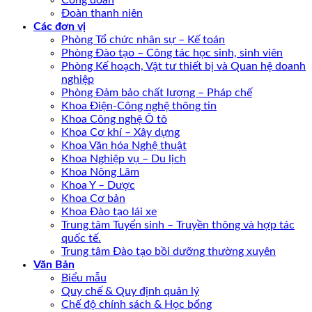
Công đoàn
Đoàn thanh niên
Các đơn vị
Phòng Tổ chức nhân sự – Kế toán
Phòng Đào tạo – Công tác học sinh, sinh viên
Phòng Kế hoạch, Vật tư thiết bị và Quan hệ doanh
nghiệp
Phòng Đảm bảo chất lượng – Pháp chế
Khoa Điện-Công nghệ thông tin
Khoa Công nghệ Ô tô
Khoa Cơ khí – Xây dựng
Khoa Văn hóa Nghệ thuật
Khoa Nghiệp vụ – Du lịch
Khoa Nông Lâm
Khoa Y – Dược
Khoa Cơ bản
Khoa Đào tạo lái xe
Trung tâm Tuyển sinh – Truyền thông và hợp tác
quốc tế.
Trung tâm Đào tạo bồi dưỡng thường xuyên
Văn Bản
Biểu mẫu
Quy chế & Quy định quản lý
Chế độ chính sách & Học bổng