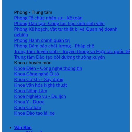
Phòng - Trung tâm
Phòng Tổ chức nhân sự - Kế toán
Phòng Đào tạo- Công tác học sinh sinh viên
Phòng Kế hoạch, Vật tư thiết bị và Quan hệ doanh
nghiệp
Phòng Hành chính quản trị
Phòng Đảm bảo chất lượng - Pháp chế
Trung tâm Tuyển sinh - Truyền thông và Hợp tác quốc tế
Trung tâm Đào tạo bồi dưỡng thường xuyên
Khoa chuyên môn
Khoa Điện - Công nghệ thông tin
Khoa Công nghệ Ô tô
Khoa Cơ khí - Xây dựng
Khoa Văn hóa Nghệ thuật
Khoa Nông Lâm
Khoa Nghiệp vụ - Du lịch
Khoa Y - Dược
Khoa Cơ bản
Khoa Đào tạo lái xe
Văn Bản