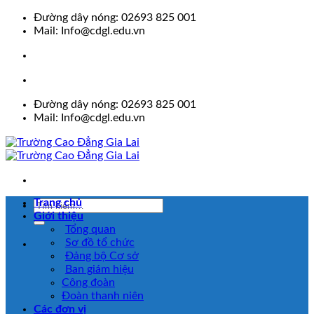
Skip
Đường dây nóng: 02693 825 001
to
Mail: Info@cdgl.edu.vn
content
Đường dây nóng: 02693 825 001
Mail: Info@cdgl.edu.vn
Trang chủ
Giới thiệu
Tổng quan
Sơ đồ tổ chức
Đảng bộ Cơ sở
Ban giám hiệu
Công đoàn
Đoàn thanh niên
Các đơn vị