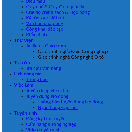
Biểu mẫu
Quy chế & Quy định quản lý
Chế độ chính sách & Học bổng
Ký túc xá / Nội trú
Văn bản pháp quy
Công khai đào tạo
Kiểm định
Thư Viện
Tài liệu – Giáo trình
Giáo trình nghề Điện Công nghiệp
Giáo trình nghề Công nghệ Ô tô
Tra cứu
Tra cứu văn bằng
Lịch công tác
Thông báo
Việc Làm
Tuyển dụng viên chức
Tuyển dụng lao động
Thông báo tuyển dụng lao động
Ngân hàng việc làm
Tuyển sinh
Đăng ký trực tuyến
Cẩm nang hướng nghiệp
Video tuyển sinh