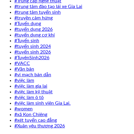
#Trung cấp nghệ thuật
#trung tâm đào tạo lái xe Gia Lai
#trung tâm tuyển sinh
#truyền cảm hứng
#Tuyển dụng
#tuyển dụng 2026
#tuyển dụng cơ khí
#Tuyển sinh
#tuyển sinh 2024
#tuyển sinh 2026
#TuyênSinh2026
#VACC
#Văn bản
#vi mạch bán dẫn
#việc làm
#việc làm gia lai
#việc làm kỹ thuật
#việc làm ô tô
#việc làm sinh viên Gia Lai.
#women
#xã Kon Chiêng
#xét tuyển cao đẳng
#Xuân yêu thương 2026