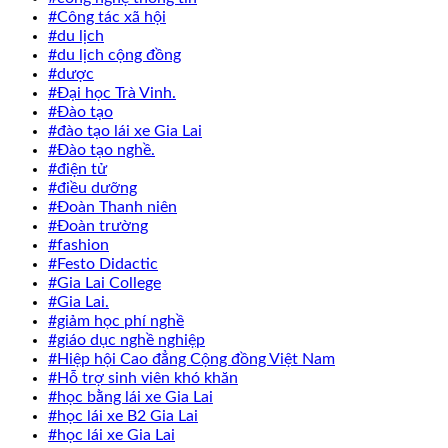
#Công tác xã hội
#du lịch
#du lịch cộng đồng
#dược
#Đại học Trà Vinh.
#Đào tạo
#đào tạo lái xe Gia Lai
#Đào tạo nghề.
#điện tử
#điều dưỡng
#Đoàn Thanh niên
#Đoàn trường
#fashion
#Festo Didactic
#Gia Lai College
#Gia Lai.
#giảm học phí nghề
#giáo dục nghề nghiệp
#Hiệp hội Cao đẳng Cộng đồng Việt Nam
#Hỗ trợ sinh viên khó khăn
#học bằng lái xe Gia Lai
#học lái xe B2 Gia Lai
#học lái xe Gia Lai