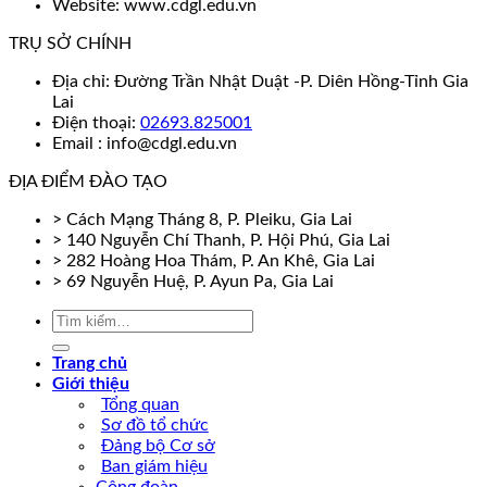
Website: www.cdgl.edu.vn
TRỤ SỞ CHÍNH
Địa chỉ: Đường Trần Nhật Duật -P. Diên Hồng-Tỉnh Gia
Lai
Điện thoại:
02693.825001
Email : info@cdgl.edu.vn
ĐỊA ĐIỂM ĐÀO TẠO
> Cách Mạng Tháng 8, P. Pleiku, Gia Lai
> 140 Nguyễn Chí Thanh, P. Hội Phú, Gia Lai
> 282 Hoàng Hoa Thám, P. An Khê, Gia Lai
> 69 Nguyễn Huệ, P. Ayun Pa, Gia Lai
Trang chủ
Giới thiệu
Tổng quan
Sơ đồ tổ chức
Đảng bộ Cơ sở
Ban giám hiệu