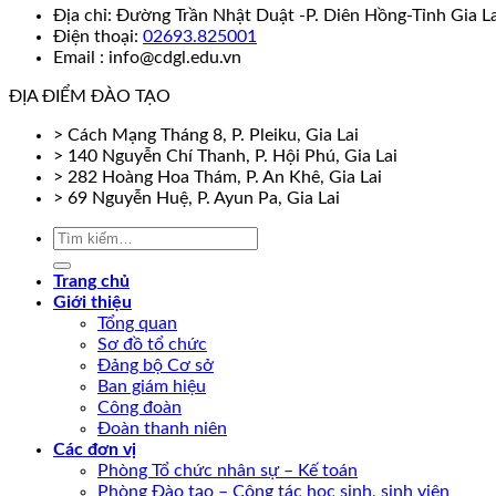
Địa chỉ: Đường Trần Nhật Duật -P. Diên Hồng-Tỉnh Gia La
Điện thoại:
02693.825001
Email : info@cdgl.edu.vn
ĐỊA ĐIỂM ĐÀO TẠO
> Cách Mạng Tháng 8, P. Pleiku, Gia Lai
> 140 Nguyễn Chí Thanh, P. Hội Phú, Gia Lai
> 282 Hoàng Hoa Thám, P. An Khê, Gia Lai
> 69 Nguyễn Huệ, P. Ayun Pa, Gia Lai
Trang chủ
Giới thiệu
Tổng quan
Sơ đồ tổ chức
Đảng bộ Cơ sở
Ban giám hiệu
Công đoàn
Đoàn thanh niên
Các đơn vị
Phòng Tổ chức nhân sự – Kế toán
Phòng Đào tạo – Công tác học sinh, sinh viên