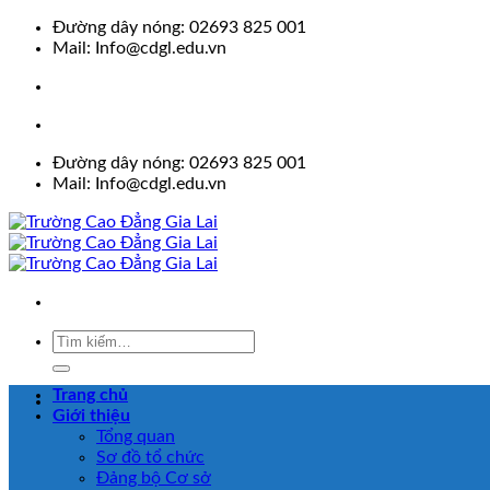
Skip
Đường dây nóng: 02693 825 001
to
Mail: Info@cdgl.edu.vn
content
Đường dây nóng: 02693 825 001
Mail: Info@cdgl.edu.vn
Trang chủ
Giới thiệu
Tổng quan
Sơ đồ tổ chức
Đảng bộ Cơ sở