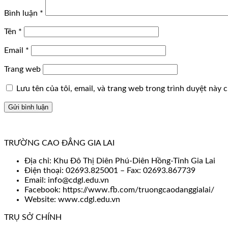
Bình luận
*
Tên
*
Email
*
Trang web
Lưu tên của tôi, email, và trang web trong trình duyệt này ch
TRƯỜNG CAO ĐẲNG GIA LAI
Địa chỉ: Khu Đô Thị Diên Phú-Diên Hồng-Tỉnh Gia Lai
Điện thoại: 02693.825001 – Fax: 02693.867739
Email: info@cdgl.edu.vn
Facebook: https://www.fb.com/truongcaodanggialai/
Website: www.cdgl.edu.vn
TRỤ SỞ CHÍNH