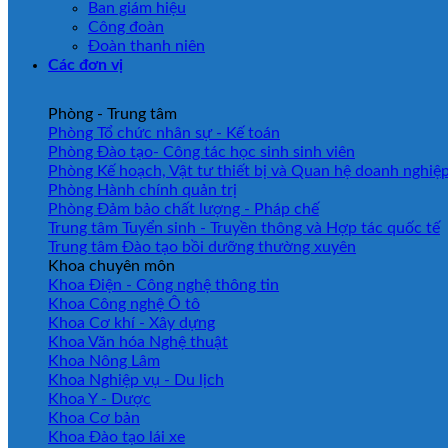
Ban giám hiệu
Công đoàn
Đoàn thanh niên
Các đơn vị
Phòng - Trung tâm
Phòng Tổ chức nhân sự - Kế toán
Phòng Đào tạo- Công tác học sinh sinh viên
Phòng Kế hoạch, Vật tư thiết bị và Quan hệ doanh nghiệ
Phòng Hành chính quản trị
Phòng Đảm bảo chất lượng - Pháp chế
Trung tâm Tuyển sinh - Truyền thông và Hợp tác quốc tế
Trung tâm Đào tạo bồi dưỡng thường xuyên
Khoa chuyên môn
Khoa Điện - Công nghệ thông tin
Khoa Công nghệ Ô tô
Khoa Cơ khí - Xây dựng
Khoa Văn hóa Nghệ thuật
Khoa Nông Lâm
Khoa Nghiệp vụ - Du lịch
Khoa Y - Dược
Khoa Cơ bản
Khoa Đào tạo lái xe