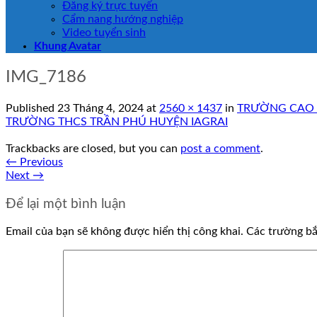
Đăng ký trực tuyến
Cẩm nang hướng nghiệp
Video tuyển sinh
Khung Avatar
IMG_7186
Published
23 Tháng 4, 2024
at
2560 × 1437
in
TRƯỜNG CAO 
TRƯỜNG THCS TRẦN PHÚ HUYỆN IAGRAI
Trackbacks are closed, but you can
post a comment
.
←
Previous
Next
→
Để lại một bình luận
Email của bạn sẽ không được hiển thị công khai.
Các trường b