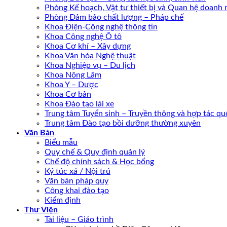
Phòng Kế hoạch, Vật tư thiết bị và Quan hệ doanh 
Phòng Đảm bảo chất lượng – Pháp chế
Khoa Điện-Công nghệ thông tin
Khoa Công nghệ Ô tô
Khoa Cơ khí – Xây dựng
Khoa Văn hóa Nghệ thuật
Khoa Nghiệp vụ – Du lịch
Khoa Nông Lâm
Khoa Y – Dược
Khoa Cơ bản
Khoa Đào tạo lái xe
Trung tâm Tuyển sinh – Truyền thông và hợp tác quố
Trung tâm Đào tạo bồi dưỡng thường xuyên
Văn Bản
Biểu mẫu
Quy chế & Quy định quản lý
Chế độ chính sách & Học bổng
Ký túc xá / Nội trú
Văn bản pháp quy
Công khai đào tạo
Kiểm định
Thư Viện
Tài liệu – Giáo trình