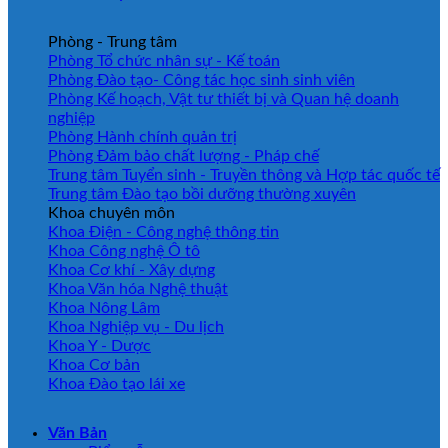
Phòng - Trung tâm
Phòng Tổ chức nhân sự - Kế toán
Phòng Đào tạo- Công tác học sinh sinh viên
Phòng Kế hoạch, Vật tư thiết bị và Quan hệ doanh
nghiệp
Phòng Hành chính quản trị
Phòng Đảm bảo chất lượng - Pháp chế
Trung tâm Tuyển sinh - Truyền thông và Hợp tác quốc tế
Trung tâm Đào tạo bồi dưỡng thường xuyên
Khoa chuyên môn
Khoa Điện - Công nghệ thông tin
Khoa Công nghệ Ô tô
Khoa Cơ khí - Xây dựng
Khoa Văn hóa Nghệ thuật
Khoa Nông Lâm
Khoa Nghiệp vụ - Du lịch
Khoa Y - Dược
Khoa Cơ bản
Khoa Đào tạo lái xe
Văn Bản