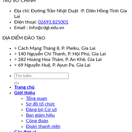
TRỤ SỞ CHÍNH
Địa chỉ: Đường Trần Nhật Duật -P. Diên Hồng-Tỉnh Gia
Lai
Điện thoại:
02693.825001
Email : info@cdgl.edu.vn
ĐỊA ĐIỂM ĐÀO TẠO
> Cách Mạng Tháng 8, P. Pleiku, Gia Lai
> 140 Nguyễn Chí Thanh, P. Hội Phú, Gia Lai
> 282 Hoàng Hoa Thám, P. An Khê, Gia Lai
> 69 Nguyễn Huệ, P. Ayun Pa, Gia Lai
Trang chủ
Giới thiệu
Tổng quan
Sơ đồ tổ chức
Đảng bộ Cơ sở
Ban giám hiệu
Công đoàn
Đoàn thanh niên