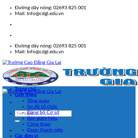
Skip
Đường dây nóng: 02693 825 001
to
Mail: Info@cdgl.edu.vn
content
Đường dây nóng: 02693 825 001
Mail: Info@cdgl.edu.vn
Trang chủ
Giới thiệu
Tổng quan
Sơ đồ tổ chức
Đảng bộ Cơ sở
Ban giám hiệu
Công đoàn
Đoàn thanh niên
Các đơn vị