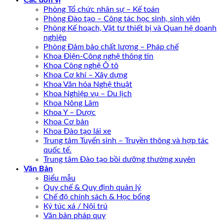
Các đơn vị
Phòng Tổ chức nhân sự – Kế toán
Phòng Đào tạo – Công tác học sinh, sinh viên
Phòng Kế hoạch, Vật tư thiết bị và Quan hệ doanh
nghiệp
Phòng Đảm bảo chất lượng – Pháp chế
Khoa Điện-Công nghệ thông tin
Khoa Công nghệ Ô tô
Khoa Cơ khí – Xây dựng
Khoa Văn hóa Nghệ thuật
Khoa Nghiệp vụ – Du lịch
Khoa Nông Lâm
Khoa Y – Dược
Khoa Cơ bản
Khoa Đào tạo lái xe
Trung tâm Tuyển sinh – Truyền thông và hợp tác
quốc tế.
Trung tâm Đào tạo bồi dưỡng thường xuyên
Văn Bản
Biểu mẫu
Quy chế & Quy định quản lý
Chế độ chính sách & Học bổng
Ký túc xá / Nội trú
Văn bản pháp quy