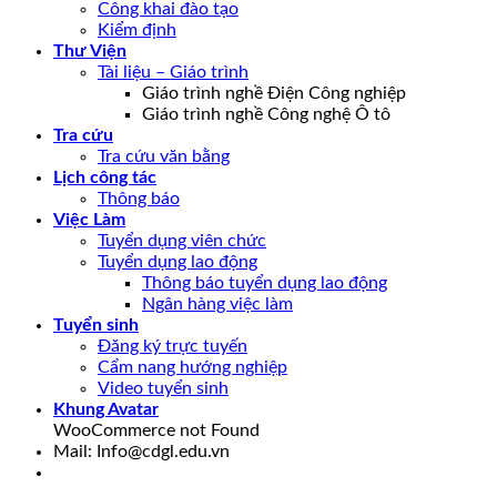
Công khai đào tạo
Kiểm định
Thư Viện
Tài liệu – Giáo trình
Giáo trình nghề Điện Công nghiệp
Giáo trình nghề Công nghệ Ô tô
Tra cứu
Tra cứu văn bằng
Lịch công tác
Thông báo
Việc Làm
Tuyển dụng viên chức
Tuyển dụng lao động
Thông báo tuyển dụng lao động
Ngân hàng việc làm
Tuyển sinh
Đăng ký trực tuyến
Cẩm nang hướng nghiệp
Video tuyển sinh
Khung Avatar
WooCommerce not Found
Mail: Info@cdgl.edu.vn