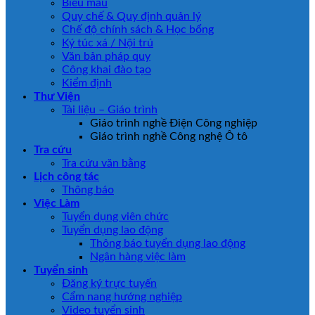
Biểu mẫu
Quy chế & Quy định quản lý
Chế độ chính sách & Học bổng
Ký túc xá / Nội trú
Văn bản pháp quy
Công khai đào tạo
Kiểm định
Thư Viện
Tài liệu – Giáo trình
Giáo trình nghề Điện Công nghiệp
Giáo trình nghề Công nghệ Ô tô
Tra cứu
Tra cứu văn bằng
Lịch công tác
Thông báo
Việc Làm
Tuyển dụng viên chức
Tuyển dụng lao động
Thông báo tuyển dụng lao động
Ngân hàng việc làm
Tuyển sinh
Đăng ký trực tuyến
Cẩm nang hướng nghiệp
Video tuyển sinh