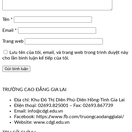
Tên
*
Email
*
Trang web
Lưu tên của tôi, email, và trang web trong trình duyệt này
cho lần bình luận kế tiếp của tôi.
TRƯỜNG CAO ĐẲNG GIA LAI
Địa chỉ: Khu Đô Thị Diên Phú-Diên Hồng-Tỉnh Gia Lai
Điện thoại: 02693.825001 – Fax: 02693.867739
Email: info@cdgl.edu.vn
Facebook: https://www.fb.com/truongcaodanggialai/
Website: www.cdgl.edu.vn