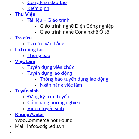
Công khai đào tạo
Kiểm định
Thư Viện
Tài liệu – Giáo trình
Giáo trình nghề Điện Công nghiệp
Giáo trình nghề Công nghệ Ô tô
Tra cứu
Tra cứu văn bằng
Lịch công tác
Thông báo
Việc Làm
Tuyển dụng viên chức
Tuyển dụng lao động
Thông báo tuyển dụng lao động
Ngân hàng việc làm
Tuyển sinh
Đăng ký trực tuyến
Cẩm nang hướng nghiệp
Video tuyển sinh
Khung Avatar
WooCommerce not Found
Mail: Info@cdgl.edu.vn