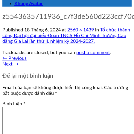
Khung Avatar
z5543635711936_c7f3de560d223ccf70
Published
18 Tháng 6, 2024
at
2560 × 1439
in
Tổ chức thành
công Đại hội đại biểu Đoàn TNCS Hồ Chí Minh Trường Cao
đẳng Gia Lai lần thứ II, nhiệm kỳ 2024-2027.
Trackbacks are closed, but you can
post a comment
.
←
Previous
Next
→
Để lại một bình luận
Email của bạn sẽ không được hiển thị công khai.
Các trường
bắt buộc được đánh dấu
*
Bình luận
*