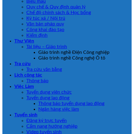
Biểu mẫu
Quy chế & Quy định quản lý
Chế độ chính sách & Học bổng
Ký túc xá / Nội trú
Văn bản pháp quy
Công khai đào tạo
Kiểm định
Thư Viện
Tài liệu – Giáo trình
Giáo trình nghề Điện Công nghiệp
Giáo trình nghề Công nghệ Ô tô
Tra cứu
Tra cứu văn bằng
Lịch công tác
Thông báo
Việc Làm
Tuyển dụng viên chức
Tuyển dụng lao động
Thông báo tuyển dụng lao động
Ngân hàng việc làm
Tuyển sinh
Đăng ký trực tuyến
Cẩm nang hướng nghiệp
Video tuyển sinh