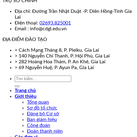
TRỤ SỞ CHÍNH
Địa chỉ: Đường Trần Nhật Duật -P. Diên Hồng-Tỉnh Gia
Lai
Điện thoại:
02693.825001
Email : info@cdgl.edu.vn
ĐỊA ĐIỂM ĐÀO TẠO
> Cách Mạng Tháng 8, P. Pleiku, Gia Lai
> 140 Nguyễn Chí Thanh, P. Hội Phú, Gia Lai
> 282 Hoàng Hoa Thám, P. An Khê, Gia Lai
> 69 Nguyễn Huệ, P. Ayun Pa, Gia Lai
Trang chủ
Giới thiệu
Tổng quan
Sơ đồ tổ chức
Đảng bộ Cơ sở
Ban giám hiệu
Công đoàn
Đoàn thanh niên