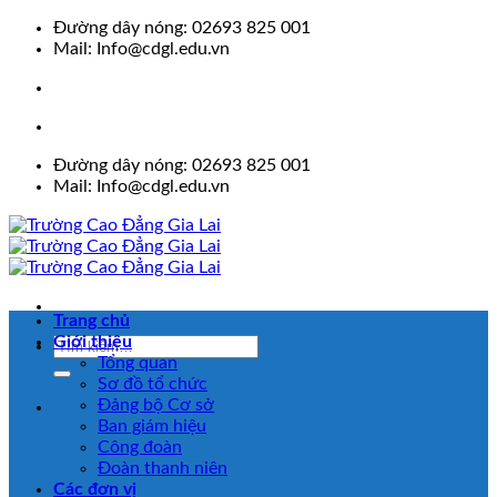
Skip
Đường dây nóng: 02693 825 001
to
Mail: Info@cdgl.edu.vn
content
Đường dây nóng: 02693 825 001
Mail: Info@cdgl.edu.vn
Trang chủ
Giới thiệu
Tổng quan
Sơ đồ tổ chức
Đảng bộ Cơ sở
Ban giám hiệu
Công đoàn
Đoàn thanh niên
Các đơn vị