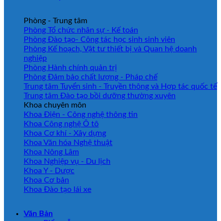
Phòng - Trung tâm
Phòng Tổ chức nhân sự - Kế toán
Phòng Đào tạo- Công tác học sinh sinh viên
Phòng Kế hoạch, Vật tư thiết bị và Quan hệ doanh
nghiệp
Phòng Hành chính quản trị
Phòng Đảm bảo chất lượng - Pháp chế
Trung tâm Tuyển sinh - Truyền thông và Hợp tác quốc tế
Trung tâm Đào tạo bồi dưỡng thường xuyên
Khoa chuyên môn
Khoa Điện - Công nghệ thông tin
Khoa Công nghệ Ô tô
Khoa Cơ khí - Xây dựng
Khoa Văn hóa Nghệ thuật
Khoa Nông Lâm
Khoa Nghiệp vụ - Du lịch
Khoa Y - Dược
Khoa Cơ bản
Khoa Đào tạo lái xe
Văn Bản