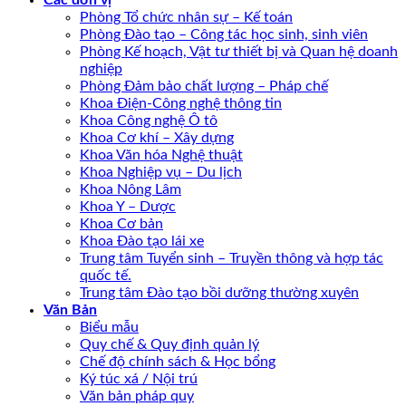
Các đơn vị
Phòng Tổ chức nhân sự – Kế toán
Phòng Đào tạo – Công tác học sinh, sinh viên
Phòng Kế hoạch, Vật tư thiết bị và Quan hệ doanh
nghiệp
Phòng Đảm bảo chất lượng – Pháp chế
Khoa Điện-Công nghệ thông tin
Khoa Công nghệ Ô tô
Khoa Cơ khí – Xây dựng
Khoa Văn hóa Nghệ thuật
Khoa Nghiệp vụ – Du lịch
Khoa Nông Lâm
Khoa Y – Dược
Khoa Cơ bản
Khoa Đào tạo lái xe
Trung tâm Tuyển sinh – Truyền thông và hợp tác
quốc tế.
Trung tâm Đào tạo bồi dưỡng thường xuyên
Văn Bản
Biểu mẫu
Quy chế & Quy định quản lý
Chế độ chính sách & Học bổng
Ký túc xá / Nội trú
Văn bản pháp quy