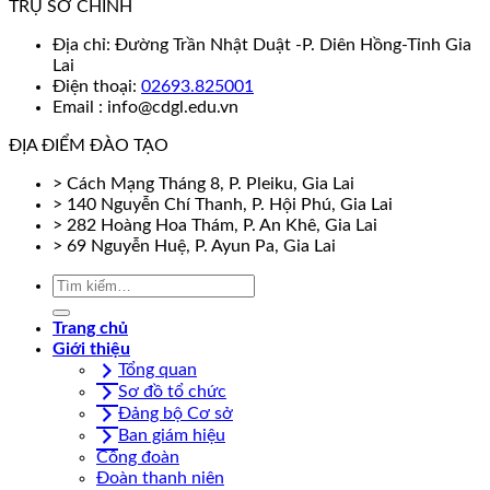
TRỤ SỞ CHÍNH
Địa chỉ: Đường Trần Nhật Duật -P. Diên Hồng-Tỉnh Gia
Lai
Điện thoại:
02693.825001
Email : info@cdgl.edu.vn
ĐỊA ĐIỂM ĐÀO TẠO
> Cách Mạng Tháng 8, P. Pleiku, Gia Lai
> 140 Nguyễn Chí Thanh, P. Hội Phú, Gia Lai
> 282 Hoàng Hoa Thám, P. An Khê, Gia Lai
> 69 Nguyễn Huệ, P. Ayun Pa, Gia Lai
Trang chủ
Giới thiệu
Tổng quan
Sơ đồ tổ chức
Đảng bộ Cơ sở
Ban giám hiệu
Công đoàn
Đoàn thanh niên