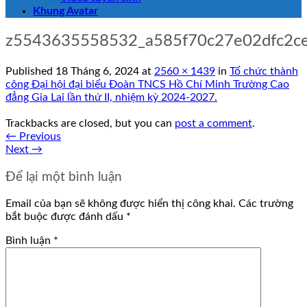
Khung Avatar
z5543635558532_a585f70c27e02dfc2c
Published
18 Tháng 6, 2024
at
2560 × 1439
in
Tổ chức thành
công Đại hội đại biểu Đoàn TNCS Hồ Chí Minh Trường Cao
đẳng Gia Lai lần thứ II, nhiệm kỳ 2024-2027.
Trackbacks are closed, but you can
post a comment
.
←
Previous
Next
→
Để lại một bình luận
Email của bạn sẽ không được hiển thị công khai.
Các trường
bắt buộc được đánh dấu
*
Bình luận
*