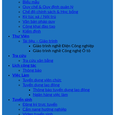
Biểu mẫu
Quy chế & Quy định quản lý
Chế độ chính sách & Học bổng
Ký túc xá / Nội trú
Văn bản pháp quy
Công khai đào tạo
Kiểm định
Thư Viện
Tài liệu – Giáo trình
Giáo trình nghề Điện Công nghiệp
Giáo trình nghề Công nghệ Ô tô
Tra cứu
Tra cứu văn bằng
Lịch công tác
Thông báo
Việc Làm
Tuyển dụng viên chức
Tuyển dụng lao động
Thông báo tuyển dụng lao động
Ngân hàng việc làm
Tuyển sinh
Đăng ký trực tuyến
Cẩm nang hướng nghiệp
Video tuyển sinh