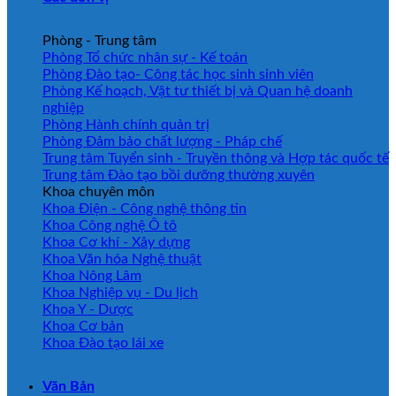
Phòng - Trung tâm
Phòng Tổ chức nhân sự - Kế toán
Phòng Đào tạo- Công tác học sinh sinh viên
Phòng Kế hoạch, Vật tư thiết bị và Quan hệ doanh
nghiệp
Phòng Hành chính quản trị
Phòng Đảm bảo chất lượng - Pháp chế
Trung tâm Tuyển sinh - Truyền thông và Hợp tác quốc tế
Trung tâm Đào tạo bồi dưỡng thường xuyên
Khoa chuyên môn
Khoa Điện - Công nghệ thông tin
Khoa Công nghệ Ô tô
Khoa Cơ khí - Xây dựng
Khoa Văn hóa Nghệ thuật
Khoa Nông Lâm
Khoa Nghiệp vụ - Du lịch
Khoa Y - Dược
Khoa Cơ bản
Khoa Đào tạo lái xe
Văn Bản