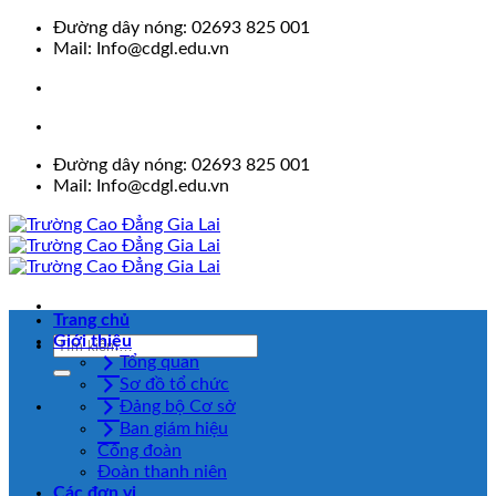
Skip
Đường dây nóng: 02693 825 001
to
Mail: Info@cdgl.edu.vn
content
Đường dây nóng: 02693 825 001
Mail: Info@cdgl.edu.vn
Trang chủ
Giới thiệu
Tổng quan
Sơ đồ tổ chức
Đảng bộ Cơ sở
Ban giám hiệu
Công đoàn
Đoàn thanh niên
Các đơn vị