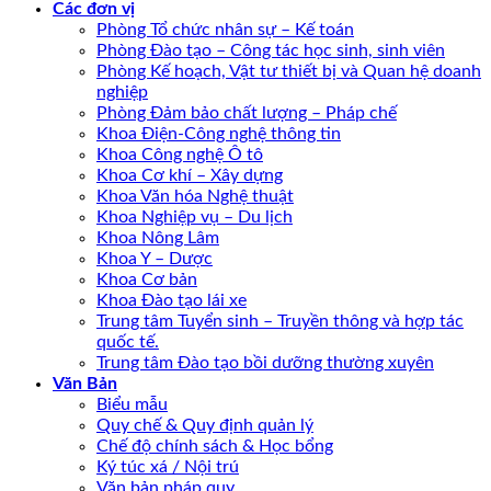
Các đơn vị
Phòng Tổ chức nhân sự – Kế toán
Phòng Đào tạo – Công tác học sinh, sinh viên
Phòng Kế hoạch, Vật tư thiết bị và Quan hệ doanh
nghiệp
Phòng Đảm bảo chất lượng – Pháp chế
Khoa Điện-Công nghệ thông tin
Khoa Công nghệ Ô tô
Khoa Cơ khí – Xây dựng
Khoa Văn hóa Nghệ thuật
Khoa Nghiệp vụ – Du lịch
Khoa Nông Lâm
Khoa Y – Dược
Khoa Cơ bản
Khoa Đào tạo lái xe
Trung tâm Tuyển sinh – Truyền thông và hợp tác
quốc tế.
Trung tâm Đào tạo bồi dưỡng thường xuyên
Văn Bản
Biểu mẫu
Quy chế & Quy định quản lý
Chế độ chính sách & Học bổng
Ký túc xá / Nội trú
Văn bản pháp quy