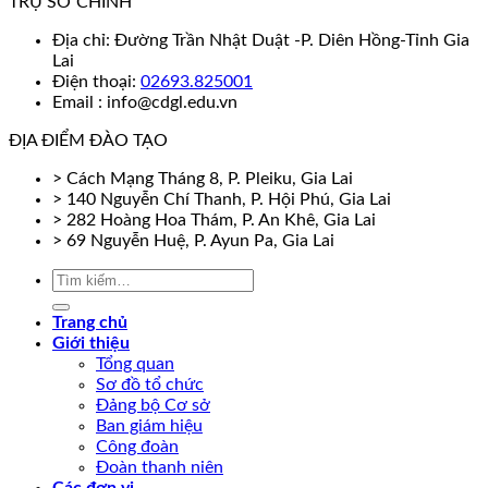
TRỤ SỞ CHÍNH
Địa chỉ: Đường Trần Nhật Duật -P. Diên Hồng-Tỉnh Gia
Lai
Điện thoại:
02693.825001
Email : info@cdgl.edu.vn
ĐỊA ĐIỂM ĐÀO TẠO
> Cách Mạng Tháng 8, P. Pleiku, Gia Lai
> 140 Nguyễn Chí Thanh, P. Hội Phú, Gia Lai
> 282 Hoàng Hoa Thám, P. An Khê, Gia Lai
> 69 Nguyễn Huệ, P. Ayun Pa, Gia Lai
Trang chủ
Giới thiệu
Tổng quan
Sơ đồ tổ chức
Đảng bộ Cơ sở
Ban giám hiệu
Công đoàn
Đoàn thanh niên