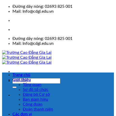
Skip
Đường dây nóng: 02693 825 001
to
Mail: Info@cdgl.edu.vn
content
Đường dây nóng: 02693 825 001
Mail: Info@cdgl.edu.vn
Trang chủ
Giới thiệu
Tổng quan
Sơ đồ tổ chức
Đảng bộ Cơ sở
Ban giám hiệu
Công đoàn
Đoàn thanh niên
Các đơn vị