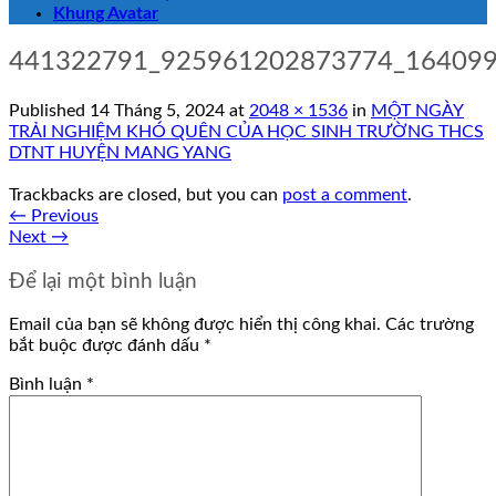
Khung Avatar
441322791_925961202873774_16409
Published
14 Tháng 5, 2024
at
2048 × 1536
in
MỘT NGÀY
TRẢI NGHIỆM KHÓ QUÊN CỦA HỌC SINH TRƯỜNG THCS
DTNT HUYỆN MANG YANG
Trackbacks are closed, but you can
post a comment
.
←
Previous
Next
→
Để lại một bình luận
Email của bạn sẽ không được hiển thị công khai.
Các trường
bắt buộc được đánh dấu
*
Bình luận
*