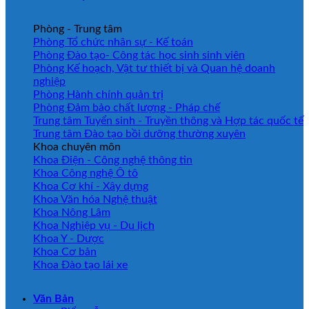
Phòng - Trung tâm
Phòng Tổ chức nhân sự - Kế toán
Phòng Đào tạo- Công tác học sinh sinh viên
Phòng Kế hoạch, Vật tư thiết bị và Quan hệ doanh
nghiệp
Phòng Hành chính quản trị
Phòng Đảm bảo chất lượng - Pháp chế
Trung tâm Tuyển sinh - Truyền thông và Hợp tác quốc tế
Trung tâm Đào tạo bồi dưỡng thường xuyên
Khoa chuyên môn
Khoa Điện - Công nghệ thông tin
Khoa Công nghệ Ô tô
Khoa Cơ khí - Xây dựng
Khoa Văn hóa Nghệ thuật
Khoa Nông Lâm
Khoa Nghiệp vụ - Du lịch
Khoa Y - Dược
Khoa Cơ bản
Khoa Đào tạo lái xe
Văn Bản