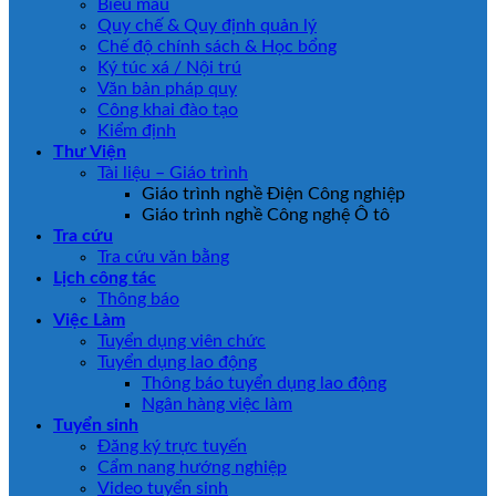
Biểu mẫu
Quy chế & Quy định quản lý
Chế độ chính sách & Học bổng
Ký túc xá / Nội trú
Văn bản pháp quy
Công khai đào tạo
Kiểm định
Thư Viện
Tài liệu – Giáo trình
Giáo trình nghề Điện Công nghiệp
Giáo trình nghề Công nghệ Ô tô
Tra cứu
Tra cứu văn bằng
Lịch công tác
Thông báo
Việc Làm
Tuyển dụng viên chức
Tuyển dụng lao động
Thông báo tuyển dụng lao động
Ngân hàng việc làm
Tuyển sinh
Đăng ký trực tuyến
Cẩm nang hướng nghiệp
Video tuyển sinh