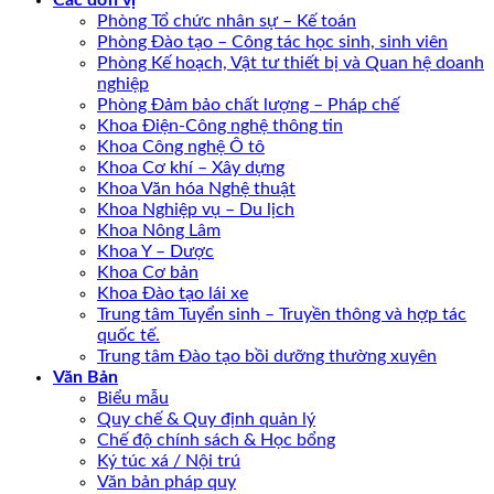
Các đơn vị
Phòng Tổ chức nhân sự – Kế toán
Phòng Đào tạo – Công tác học sinh, sinh viên
Phòng Kế hoạch, Vật tư thiết bị và Quan hệ doanh
nghiệp
Phòng Đảm bảo chất lượng – Pháp chế
Khoa Điện-Công nghệ thông tin
Khoa Công nghệ Ô tô
Khoa Cơ khí – Xây dựng
Khoa Văn hóa Nghệ thuật
Khoa Nghiệp vụ – Du lịch
Khoa Nông Lâm
Khoa Y – Dược
Khoa Cơ bản
Khoa Đào tạo lái xe
Trung tâm Tuyển sinh – Truyền thông và hợp tác
quốc tế.
Trung tâm Đào tạo bồi dưỡng thường xuyên
Văn Bản
Biểu mẫu
Quy chế & Quy định quản lý
Chế độ chính sách & Học bổng
Ký túc xá / Nội trú
Văn bản pháp quy