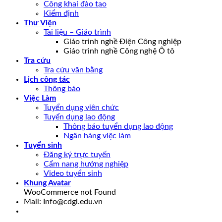
Công khai đào tạo
Kiểm định
Thư Viện
Tài liệu – Giáo trình
Giáo trình nghề Điện Công nghiệp
Giáo trình nghề Công nghệ Ô tô
Tra cứu
Tra cứu văn bằng
Lịch công tác
Thông báo
Việc Làm
Tuyển dụng viên chức
Tuyển dụng lao động
Thông báo tuyển dụng lao động
Ngân hàng việc làm
Tuyển sinh
Đăng ký trực tuyến
Cẩm nang hướng nghiệp
Video tuyển sinh
Khung Avatar
WooCommerce not Found
Mail: Info@cdgl.edu.vn