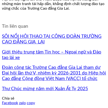
những màn tranh tài hấp dẫn, khẳng định chất lượng đào tạo
vững chắc của Trường Cao đẳng Gia Lai.
Tin liên quan
SÔI NỔI HỘI THAO TẠI CÔNG ĐOÀN TRƯỜNG
CAO ĐẲNG GIA LAI
Giới thiệu trung tâm Tin học – Ngoại ngữ và Đào
tạo lái xe
Đoàn công tác Trường Cao đẳng Gia Lai tham dự
Đại hội lần thứ V, nhiệm kỳ 2026-2031 do Hiệp hội
Cao đẳng Cộng đồng Việt Nam (VACC) tổ chức
Thư Chúc mừng năm mới Xuân Ất Tỵ 2025
Chia sẻ
Facebook
zalo
copy