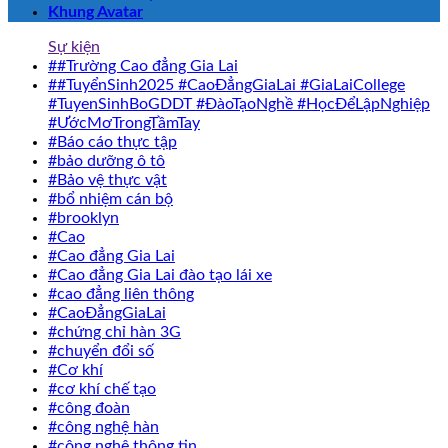
Khung Avatar
Sự kiện
##Trường Cao đẳng Gia Lai
##TuyểnSinh2025 #CaoĐẳngGiaLai #GiaLaiCollege
#TuyenSinhBoGDDT #ĐàoTạoNghề #HọcĐểLậpNghiệp
#ƯớcMơTrongTầmTay
#Báo cáo thực tập
#bảo dưỡng ô tô
#Bảo vệ thực vật
#bổ nhiệm cán bộ
#brooklyn
#Cao
#Cao đẳng Gia Lai
#Cao đẳng Gia Lai đào tạo lái xe
#cao đẳng liên thông
#CaoĐẳngGiaLai
#chứng chỉ hàn 3G
#chuyển đổi số
#Cơ khí
#cơ khí chế tạo
#công đoàn
#công nghệ hàn
#công nghệ thông tin