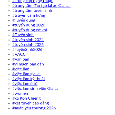
#Trung cấp nghệ thuật
#trung tâm đào tạo lái xe Gia Lai
#trung tâm tuyển sinh
#truyền cảm hứng
#Tuyển dụng
#tuyển dụng 2026
#tuyển dụng cơ khí
#Tuyển sinh
#tuyển sinh 2024
#tuyển sinh 2026
#TuyênSinh2026
#VACC
#Văn bản
#vi mạch bán dẫn
#việc làm
#việc làm gia lai
#việc làm kỹ thuật
#việc làm ô tô
#việc làm sinh viên Gia Lai.
#women
#xã Kon Chiêng
#xét tuyển cao đẳng
#Xuân yêu thương 2026