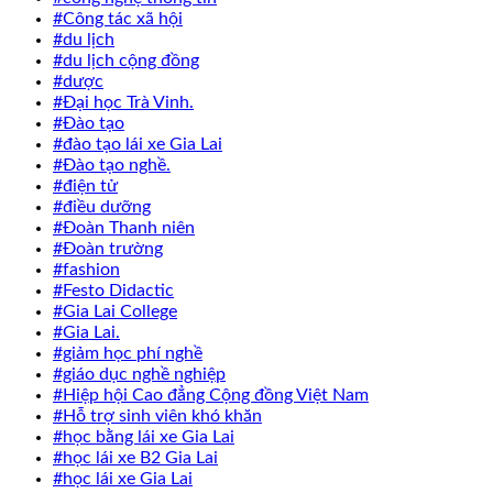
#Công tác xã hội
#du lịch
#du lịch cộng đồng
#dược
#Đại học Trà Vinh.
#Đào tạo
#đào tạo lái xe Gia Lai
#Đào tạo nghề.
#điện tử
#điều dưỡng
#Đoàn Thanh niên
#Đoàn trường
#fashion
#Festo Didactic
#Gia Lai College
#Gia Lai.
#giảm học phí nghề
#giáo dục nghề nghiệp
#Hiệp hội Cao đẳng Cộng đồng Việt Nam
#Hỗ trợ sinh viên khó khăn
#học bằng lái xe Gia Lai
#học lái xe B2 Gia Lai
#học lái xe Gia Lai