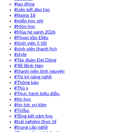
#lao động
#Liên kết đào tạo
#lilama 18
#miễn học phí
#Môn học
#Mùa hè xanh 2026
#Phạm Văn Điều
#Sinh viên 5 tốt
#sinh viên thanh lịch
#style
#Tập đoàn Đại Dũng
#Tết Bính Ngọ
#thanh niên tình nguyện
#Thi kỹ năng nghề
#Thông báo
#Thú y
#Thực hành biểu diễn.
#tin học
#tin tức sự kiện
#TinTuc
#Tổng kết năm học
#trải nghiệm thực tế
#trung cấp nghề