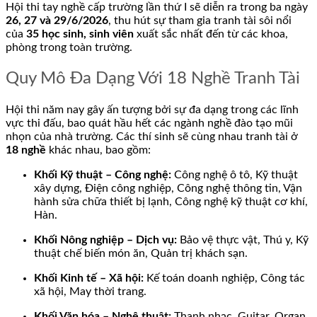
Hội thi tay nghề cấp trường lần thứ I sẽ diễn ra trong ba ngày
26, 27 và 29/6/2026
, thu hút sự tham gia tranh tài sôi nổi
của
35 học sinh, sinh viên
xuất sắc nhất đến từ các khoa,
phòng trong toàn trường.
Quy Mô Đa Dạng Với 18 Nghề Tranh Tài
Hội thi năm nay gây ấn tượng bởi sự đa dạng trong các lĩnh
vực thi đấu, bao quát hầu hết các ngành nghề đào tạo mũi
nhọn của nhà trường. Các thí sinh sẽ cùng nhau tranh tài ở
18 nghề
khác nhau, bao gồm:
Khối Kỹ thuật – Công nghệ:
Công nghệ ô tô, Kỹ thuật
xây dựng, Điện công nghiệp, Công nghệ thông tin, Vận
hành sửa chữa thiết bị lạnh, Công nghệ kỹ thuật cơ khí,
Hàn.
Khối Nông nghiệp – Dịch vụ:
Bảo vệ thực vật, Thú y, Kỹ
thuật chế biến món ăn, Quản trị khách sạn.
Khối Kinh tế – Xã hội:
Kế toán doanh nghiệp, Công tác
xã hội, May thời trang.
Khối Văn hóa – Nghệ thuật:
Thanh nhạc, Guitar, Organ,