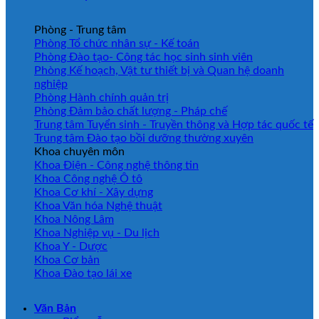
Phòng - Trung tâm
Phòng Tổ chức nhân sự - Kế toán
Phòng Đào tạo- Công tác học sinh sinh viên
Phòng Kế hoạch, Vật tư thiết bị và Quan hệ doanh
nghiệp
Phòng Hành chính quản trị
Phòng Đảm bảo chất lượng - Pháp chế
Trung tâm Tuyển sinh - Truyền thông và Hợp tác quốc tế
Trung tâm Đào tạo bồi dưỡng thường xuyên
Khoa chuyên môn
Khoa Điện - Công nghệ thông tin
Khoa Công nghệ Ô tô
Khoa Cơ khí - Xây dựng
Khoa Văn hóa Nghệ thuật
Khoa Nông Lâm
Khoa Nghiệp vụ - Du lịch
Khoa Y - Dược
Khoa Cơ bản
Khoa Đào tạo lái xe
Văn Bản