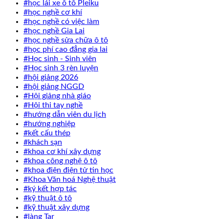
#học lái xe ô tô Pleiku
#học nghề cơ khí
#học nghề có việc làm
#học nghề Gia Lai
#học nghề sửa chữa ô tô
#học phí cao đẳng gia lai
#Học sinh - Sinh viên
#Học sinh 3 rèn luyện
#hội giảng 2026
#hội giảng NGGD
#Hội giảng nhà giáo
#Hội thi tay nghề
#hướng dẫn viên du lịch
#hướng nghiệp
#kết cấu thép
#khách sạn
#khoa cơ khí xây dựng
#khoa công nghệ ô tô
#khoa điện điện tử tin học
#Khoa Văn hoá Nghệ thuật
#ký kết hợp tác
#kỹ thuật ô tô
#kỹ thuật xây dựng
#làng Tar