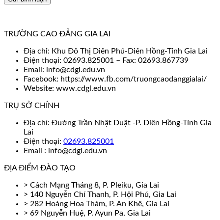
TRƯỜNG CAO ĐẲNG GIA LAI
Địa chỉ: Khu Đô Thị Diên Phú-Diên Hồng-Tỉnh Gia Lai
Điện thoại: 02693.825001 – Fax: 02693.867739
Email: info@cdgl.edu.vn
Facebook: https://www.fb.com/truongcaodanggialai/
Website: www.cdgl.edu.vn
TRỤ SỞ CHÍNH
Địa chỉ: Đường Trần Nhật Duật -P. Diên Hồng-Tỉnh Gia
Lai
Điện thoại:
02693.825001
Email : info@cdgl.edu.vn
ĐỊA ĐIỂM ĐÀO TẠO
> Cách Mạng Tháng 8, P. Pleiku, Gia Lai
> 140 Nguyễn Chí Thanh, P. Hội Phú, Gia Lai
> 282 Hoàng Hoa Thám, P. An Khê, Gia Lai
> 69 Nguyễn Huệ, P. Ayun Pa, Gia Lai