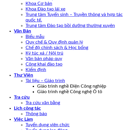
Khoa Cơ bản
Khoa Đào tạo lái xe
Trung tâm Tuyển sinh – Truyền thông và hợp tác
quốc tế.
Trung tâm Đào tạo bồi dưỡng thường xuyên
Văn Bản
Biểu mẫu
Quy chế & Quy định quản lý
Chế độ chính sách & Học bổng
Ký túc xá / Nội trú
Văn bản pháp quy
Công khai đào tạo
Kiểm định
Thư Viện
Tài liệu – Giáo trình
Giáo trình nghề Điện Công nghiệp
Giáo trình nghề Công nghệ Ô tô
Tra cứu
Tra cứu văn bằng
Lịch công tác
Thông báo
Việc Làm
Tuyển dụng viên chức