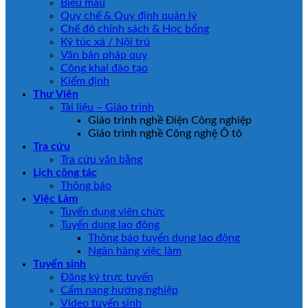
Biểu mẫu
Quy chế & Quy định quản lý
Chế độ chính sách & Học bổng
Ký túc xá / Nội trú
Văn bản pháp quy
Công khai đào tạo
Kiểm định
Thư Viện
Tài liệu – Giáo trình
Giáo trình nghề Điện Công nghiệp
Giáo trình nghề Công nghệ Ô tô
Tra cứu
Tra cứu văn bằng
Lịch công tác
Thông báo
Việc Làm
Tuyển dụng viên chức
Tuyển dụng lao động
Thông báo tuyển dụng lao động
Ngân hàng việc làm
Tuyển sinh
Đăng ký trực tuyến
Cẩm nang hướng nghiệp
Video tuyển sinh