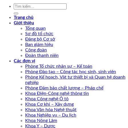
Trang chủ
Giới thiệu
Tổng quan
Sơ đồ tổ chức
Đảng bộ Cơ sở
Ban giám hiệu
Công đoàn
Đoàn thanh niên
Các đơn vị
Phòng Tổ chức nhân sự – Kế toán
Phòng Đào tạo – Công tác học sinh, sinh viên
Phòng Kế hoạch, Vật tư thiết bị và Quan hệ doanh
nghiệp
Phòng Đảm bảo chất lượng – Pháp chế
Khoa Điện-Công nghệ thông tin
Khoa Công nghệ Ô tô
Khoa Cơ khí – Xây dựng
Khoa Văn hóa Nghệ thuật
Khoa Nghiệp vụ – Du lịch
Khoa Nông Lâm
Khoa Y – Dược