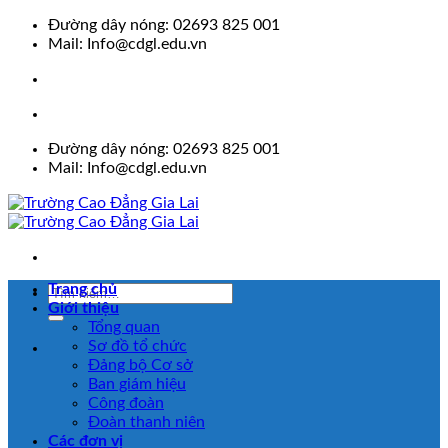
Skip
Đường dây nóng: 02693 825 001
to
Mail: Info@cdgl.edu.vn
content
Đường dây nóng: 02693 825 001
Mail: Info@cdgl.edu.vn
Trang chủ
Giới thiệu
Tổng quan
Sơ đồ tổ chức
Đảng bộ Cơ sở
Ban giám hiệu
Công đoàn
Đoàn thanh niên
Các đơn vị