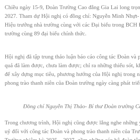
Chiều ngày 15-9, Đoàn Trường Cao đẳng Gia Lai long trọn
2027. Tham dự Hội nghị có đồng chí: Nguyễn Minh Nhựt-
Hiệu trưởng nhà trường cùng với các Đại biểu trong BCH Đ
trường cùng 89 đại biểu chính thức.
Hội nghị đã tập trung thảo luận báo cáo công tác Đoàn và
quả đã làm được, chưa làm được; chỉ ra những thiếu sót, k
để xây dựng mục tiêu, phương hướng của Hội nghị trong nhi
phong trào thanh niên của Đoàn trường ngày càng phát tri
Đồng chí Nguyễn Thị Thảo- Bí thư Đoàn trường C
Trong chương trình, Hội nghị cũng được lắng nghe những 
uỷ đối với công tác Đoàn và phong trào thanh niên của T
Trường nhiệm kỳ 2025 – 2027, gồm những cán bộ đoàn tâm hu