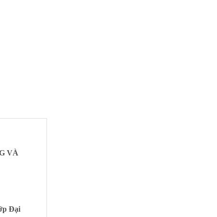
G VÀ
ớp Đại