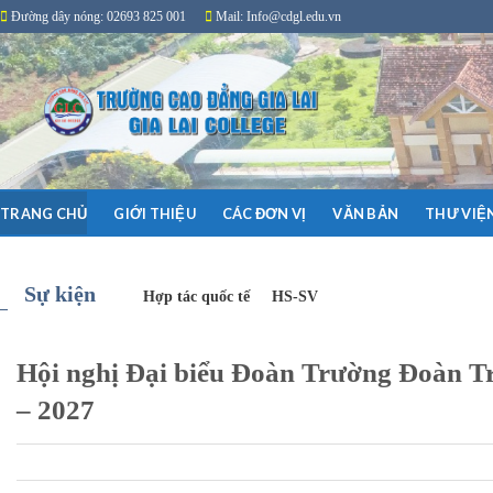
Skip
Đường dây nóng: 02693 825 001
Mail: Info@cdgl.edu.vn
to
content
GIỚI THIỆU
CÁC ĐƠN VỊ
VĂN BẢN
THƯ VIỆ
TRANG CHỦ
Sự kiện
TIN TỨC
Hợp tác quốc tế
HS-SV
Hội nghị Đại biểu Đoàn Trường Đoàn Tr
– 2027