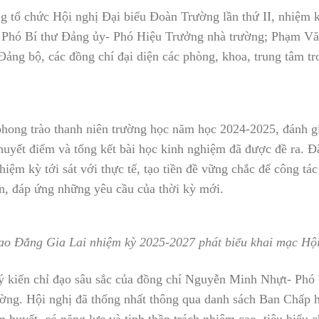
g tổ chức Hội nghị Đại biểu Đoàn Trường lần thứ II, nhiệm 
 Phó Bí thư Đảng ủy- Phó Hiệu Trưởng nhà trường; Phạm V
ảng bộ, các đồng chí đại diện các phòng, khoa, trung tâm t
 phong trào thanh niên trường học năm học 2024-2025, đánh g
huyết điểm và tổng kết bài học kinh nghiệm đã được đề ra. Đ
ệm kỳ tới sát với thực tế, tạo tiền đề vững chắc để công tá
ển, đáp ứng những yêu cầu của thời kỳ mới.
ao Đẳng Gia Lai nhiệm kỳ 2025-2027 phát biểu khai mạc Hội
ý kiến chỉ đạo sâu sắc của đồng chí Nguyễn Minh Nhựt- Phó
rường. Hội nghị đã thống nhất thông qua danh sách Ban Chấp
yết, có năng lực và tinh thần trách nhiệm cao, tiêu biểu ch