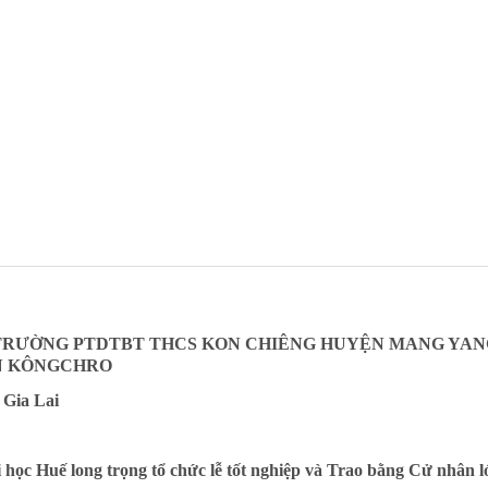
 TRƯỜNG PTDTBT THCS KON CHIÊNG HUYỆN MANG YAN
N KÔNGCHRO
 Gia Lai
học Huế long trọng tổ chức lễ tốt nghiệp và Trao bằng Cử nhân l