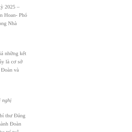
kỳ 2025 –
ăn Hoan- Phó
rong Nhà
iá những kết
ây là cơ sở
c Đoàn và
 nghị
 bí thư Đảng
 hành Đoàn
o trí tuệ,