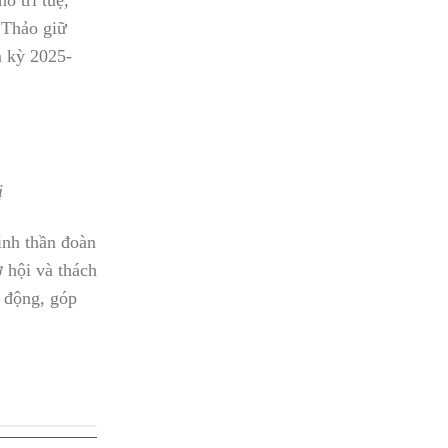
 Thảo giữ
m kỳ 2025-
ị
inh thần đoàn
 hội và thách
o động, góp