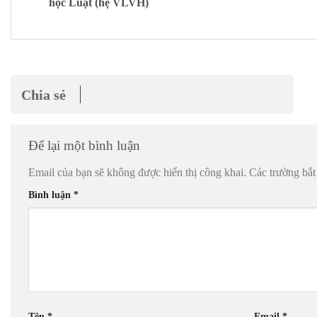
học Luật (hệ VLVH)
Chia sẻ
Để lại một bình luận
Email của bạn sẽ không được hiển thị công khai.
Các trường bắ
Bình luận
*
Tên
*
Email
*