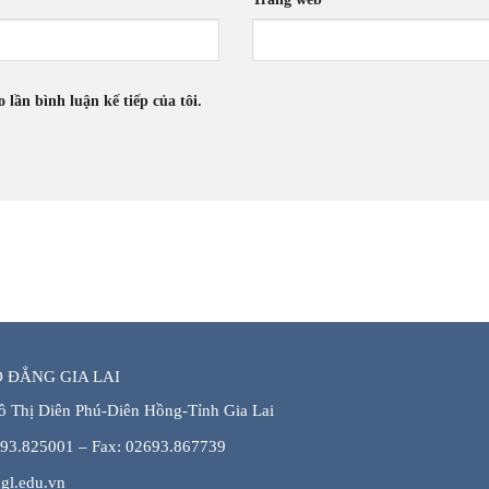
 lần bình luận kế tiếp của tôi.
 ĐẲNG GIA LAI
ô Thị Diên Phú-Diên Hồng-Tỉnh Gia Lai
693.825001 – Fax: 02693.867739
gl.edu.vn