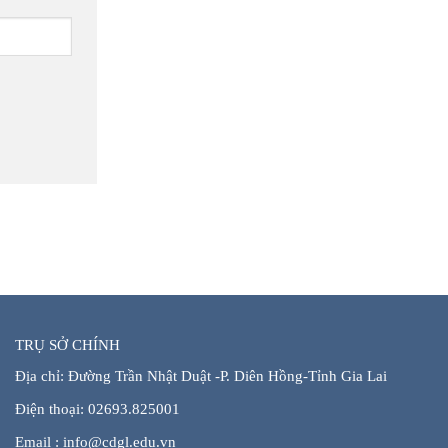
TRỤ SỞ CHÍNH
Địa chỉ: Đường Trần Nhật Duật -P. Diên Hồng-Tỉnh Gia Lai
Điện thoại:
02693.825001
Email : info@cdgl.edu.vn