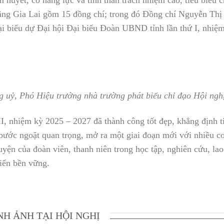
đẳng Gia Lai gồm 15 đồng chí; trong đó Đồng chí Nguyễn Thị
ại biểu dự Đại hội Đại biểu Đoàn UBND tỉnh lần thứ I, nhiệ
 uỷ, Phó Hiệu trưởng nhà trường phát biểu chỉ đạo Hội ngh
I, nhiệm kỳ 2025 – 2027 đã thành công tốt đẹp, khẳng định t
à bước ngoặt quan trọng, mở ra một giai đoạn mới với nhiều cơ
guyện của đoàn viên, thanh niên trong học tập, nghiên cứu, la
iển bền vững.
NH ẢNH TẠI HỘI NGHỊ