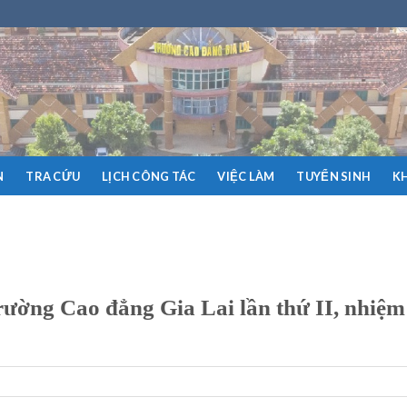
N
TRA CỨU
LỊCH CÔNG TÁC
VIỆC LÀM
TUYỂN SINH
K
ường Cao đẳng Gia Lai lần thứ II, nhiệm