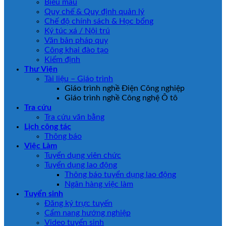
Biểu mẫu
Quy chế & Quy định quản lý
Chế độ chính sách & Học bổng
Ký túc xá / Nội trú
Văn bản pháp quy
Công khai đào tạo
Kiểm định
Thư Viện
Tài liệu – Giáo trình
Giáo trình nghề Điện Công nghiệp
Giáo trình nghề Công nghệ Ô tô
Tra cứu
Tra cứu văn bằng
Lịch công tác
Thông báo
Việc Làm
Tuyển dụng viên chức
Tuyển dụng lao động
Thông báo tuyển dụng lao động
Ngân hàng việc làm
Tuyển sinh
Đăng ký trực tuyến
Cẩm nang hướng nghiệp
Video tuyển sinh