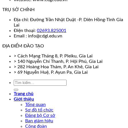
TRỤ SỞ CHÍNH
Địa chỉ: Đường Trần Nhật Duật -P. Diên Hồng-Tỉnh Gia
Lai
Điện thoại:
02693.825001
Email : info@cdgl.edu.vn
ĐỊA ĐIỂM ĐÀO TẠO
> Cách Mạng Tháng 8, P. Pleiku, Gia Lai
> 140 Nguyễn Chí Thanh, P. Hội Phú, Gia Lai
> 282 Hoàng Hoa Thám, P. An Khê, Gia Lai
> 69 Nguyễn Huệ, P. Ayun Pa, Gia Lai
Trang chủ
Giới thiệu
Tổng quan
Sơ đồ tổ chức
Đảng bộ Cơ sở
Ban giám hiệu
Công đoàn