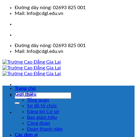
Skip
Đường dây nóng: 02693 825 001
to
Mail: Info@cdgl.edu.vn
content
Đường dây nóng: 02693 825 001
Mail: Info@cdgl.edu.vn
Trang chủ
Giới thiệu
Tổng quan
Sơ đồ tổ chức
Đảng bộ Cơ sở
Ban giám hiệu
Công đoàn
Đoàn thanh niên
Các đơn vị