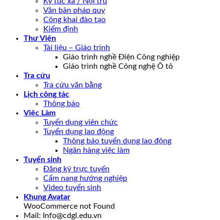
Ký túc xá / Nội trú
Văn bản pháp quy
Công khai đào tạo
Kiểm định
Thư Viện
Tài liệu – Giáo trình
Giáo trình nghề Điện Công nghiệp
Giáo trình nghề Công nghệ Ô tô
Tra cứu
Tra cứu văn bằng
Lịch công tác
Thông báo
Việc Làm
Tuyển dụng viên chức
Tuyển dụng lao động
Thông báo tuyển dụng lao động
Ngân hàng việc làm
Tuyển sinh
Đăng ký trực tuyến
Cẩm nang hướng nghiệp
Video tuyển sinh
Khung Avatar
WooCommerce not Found
Mail: Info@cdgl.edu.vn