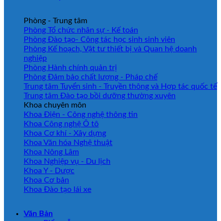
Phòng - Trung tâm
Phòng Tổ chức nhân sự - Kế toán
Phòng Đào tạo- Công tác học sinh sinh viên
Phòng Kế hoạch, Vật tư thiết bị và Quan hệ doanh
nghiệp
Phòng Hành chính quản trị
Phòng Đảm bảo chất lượng - Pháp chế
Trung tâm Tuyển sinh - Truyền thông và Hợp tác quốc tế
Trung tâm Đào tạo bồi dưỡng thường xuyên
Khoa chuyên môn
Khoa Điện - Công nghệ thông tin
Khoa Công nghệ Ô tô
Khoa Cơ khí - Xây dựng
Khoa Văn hóa Nghệ thuật
Khoa Nông Lâm
Khoa Nghiệp vụ - Du lịch
Khoa Y - Dược
Khoa Cơ bản
Khoa Đào tạo lái xe
Văn Bản