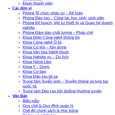
Đoàn thanh niên
Các đơn vị
Phòng Tổ chức nhân sự – Kế toán
Phòng Đào tạo – Công tác học sinh, sinh viên
Phòng Kế hoạch, Vật tư thiết bị và Quan hệ doanh
nghiệp
Phòng Đảm bảo chất lượng – Pháp chế
Khoa Điện-Công nghệ thông tin
Khoa Công nghệ Ô tô
Khoa Cơ khí – Xây dựng
Khoa Văn hóa Nghệ thuật
Khoa Nghiệp vụ – Du lịch
Khoa Nông Lâm
Khoa Y – Dược
Khoa Cơ bản
Khoa Đào tạo lái xe
Trung tâm Tuyển sinh – Truyền thông và hợp tác
quốc tế.
Trung tâm Đào tạo bồi dưỡng thường xuyên
Văn Bản
Biểu mẫu
Quy chế & Quy định quản lý
Chế độ chính sách & Học bổng