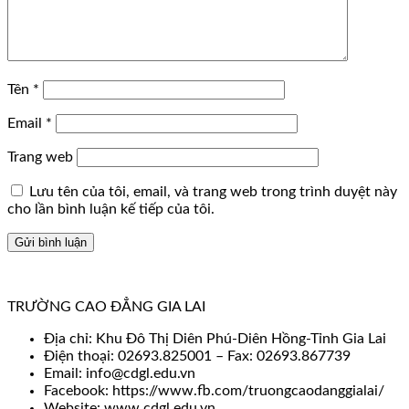
Tên
*
Email
*
Trang web
Lưu tên của tôi, email, và trang web trong trình duyệt này
cho lần bình luận kế tiếp của tôi.
TRƯỜNG CAO ĐẲNG GIA LAI
Địa chỉ: Khu Đô Thị Diên Phú-Diên Hồng-Tỉnh Gia Lai
Điện thoại: 02693.825001 – Fax: 02693.867739
Email: info@cdgl.edu.vn
Facebook: https://www.fb.com/truongcaodanggialai/
Website: www.cdgl.edu.vn