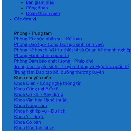
Ban giám hiệu
Công đoàn
Đoàn thanh niên
Các đơn vị
Phòng - Trung tâm
Phòng Tổ chức nhân sự - Kế toán
Phòng Đào tạo- Công tác học sinh sinh viên
Phòng Kế hoạch, Vật tư thiết bị và Quan hệ doanh nghiệ
Phòng Hành chính quản trị
Phòng Đảm bảo chất lượng - Pháp chế
Trung tâm Tuyển sinh - Truyền thông và Hợp tác quốc tế
Trung tâm Đào tạo bồi dưỡng thường xuyên
Khoa chuyên môn
Khoa Điện - Công nghệ thông tin
Khoa Công nghệ Ô tô
Khoa Cơ khí - Xây dựng
Khoa Văn hóa Nghệ thuật
Khoa Nông Lâm
Khoa Nghiệp vụ - Du lịch
Khoa Y - Dược
Khoa Cơ bản
Khoa Đào tạo lái xe