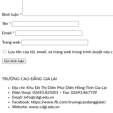
Bình luận
*
Tên
*
Email
*
Trang web
Lưu tên của tôi, email, và trang web trong trình duyệt này ch
TRƯỜNG CAO ĐẲNG GIA LAI
Địa chỉ: Khu Đô Thị Diên Phú-Diên Hồng-Tỉnh Gia Lai
Điện thoại: 02693.825001 – Fax: 02693.867739
Email: info@cdgl.edu.vn
Facebook: https://www.fb.com/truongcaodanggialai/
Website: www.cdgl.edu.vn