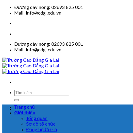
Skip
Đường dây nóng: 02693 825 001
to
Mail: Info@cdgl.edu.vn
content
Đường dây nóng: 02693 825 001
Mail: Info@cdgl.edu.vn
Trang chủ
Giới thiệu
Tổng quan
Sơ đồ tổ chức
Đảng bộ Cơ sở