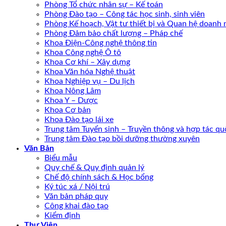
Phòng Tổ chức nhân sự – Kế toán
Phòng Đào tạo – Công tác học sinh, sinh viên
Phòng Kế hoạch, Vật tư thiết bị và Quan hệ doanh 
Phòng Đảm bảo chất lượng – Pháp chế
Khoa Điện-Công nghệ thông tin
Khoa Công nghệ Ô tô
Khoa Cơ khí – Xây dựng
Khoa Văn hóa Nghệ thuật
Khoa Nghiệp vụ – Du lịch
Khoa Nông Lâm
Khoa Y – Dược
Khoa Cơ bản
Khoa Đào tạo lái xe
Trung tâm Tuyển sinh – Truyền thông và hợp tác quố
Trung tâm Đào tạo bồi dưỡng thường xuyên
Văn Bản
Biểu mẫu
Quy chế & Quy định quản lý
Chế độ chính sách & Học bổng
Ký túc xá / Nội trú
Văn bản pháp quy
Công khai đào tạo
Kiểm định
Thư Viện