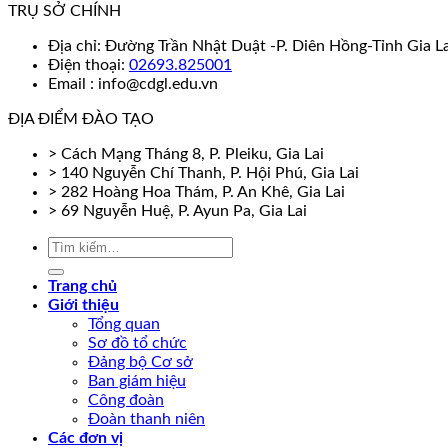
TRỤ SỞ CHÍNH
Địa chỉ: Đường Trần Nhật Duật -P. Diên Hồng-Tỉnh Gia La
Điện thoại:
02693.825001
Email : info@cdgl.edu.vn
ĐỊA ĐIỂM ĐÀO TẠO
> Cách Mạng Tháng 8, P. Pleiku, Gia Lai
> 140 Nguyễn Chí Thanh, P. Hội Phú, Gia Lai
> 282 Hoàng Hoa Thám, P. An Khê, Gia Lai
> 69 Nguyễn Huệ, P. Ayun Pa, Gia Lai
Trang chủ
Giới thiệu
Tổng quan
Sơ đồ tổ chức
Đảng bộ Cơ sở
Ban giám hiệu
Công đoàn
Đoàn thanh niên
Các đơn vị