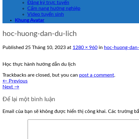
Đăng ký trực tuyến
Cẩm nang hướng nghiệp
Video tuyển sinh
Khung Avatar
hoc-huong-dan-du-lich
Published
25 Tháng 10, 2023
at
1280 × 960
in
hoc-huong-dan-
Học thực hành hướng dẫn du lịch
Trackbacks are closed, but you can
post a comment
.
←
Previous
Next
→
Để lại một bình luận
Email của bạn sẽ không được hiển thị công khai.
Các trường b