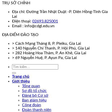
TRỤ SỞ CHÍNH
Địa chỉ: Đường Trần Nhật Duật -P. Diên Hồng-Tỉnh Gia
Lai
Điện thoại:
02693.825001
Email : info@cdgl.edu.vn
ĐỊA ĐIỂM ĐÀO TẠO
> Cách Mạng Tháng 8, P. Pleiku, Gia Lai
> 140 Nguyễn Chí Thanh, P. Hội Phú, Gia Lai
> 282 Hoàng Hoa Thám, P. An Khê, Gia Lai
> 69 Nguyễn Huệ, P. Ayun Pa, Gia Lai
Trang chủ
Giới thiệu
Tổng quan
Sơ đồ tổ chức
Đảng bộ Cơ sở
Ban giám hiệu
Công đoàn
Đoàn thanh niên