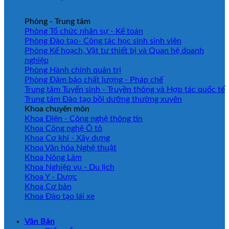
Phòng - Trung tâm
Phòng Tổ chức nhân sự - Kế toán
Phòng Đào tạo- Công tác học sinh sinh viên
Phòng Kế hoạch, Vật tư thiết bị và Quan hệ doanh
nghiệp
Phòng Hành chính quản trị
Phòng Đảm bảo chất lượng - Pháp chế
Trung tâm Tuyển sinh - Truyền thông và Hợp tác quốc tế
Trung tâm Đào tạo bồi dưỡng thường xuyên
Khoa chuyên môn
Khoa Điện - Công nghệ thông tin
Khoa Công nghệ Ô tô
Khoa Cơ khí - Xây dựng
Khoa Văn hóa Nghệ thuật
Khoa Nông Lâm
Khoa Nghiệp vụ - Du lịch
Khoa Y - Dược
Khoa Cơ bản
Khoa Đào tạo lái xe
Văn Bản