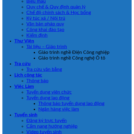
Biểu mẫu
Quy chế & Quy định quản lý
Chế độ chính sách & Học bổng
Ký túc xá / Nội trú
Văn bản pháp quy
Công khai đào tạo
Kiểm định
Thư Viện
Tài liệu – Giáo trình
Giáo trình nghề Điện Công nghiệp
Giáo trình nghề Công nghệ Ô tô
Tra cứu
Tra cứu văn bằng
Lịch công tác
Thông báo
Việc Làm
Tuyển dụng viên chức
Tuyển dụng lao động
Thông báo tuyển dụng lao động
Ngân hàng việc làm
Tuyển sinh
Đăng ký trực tuyến
Cẩm nang hướng nghiệp
Video tuyển sinh