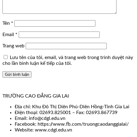
Tên
*
Email
*
Trang web
Lưu tên của tôi, email, và trang web trong trình duyệt này
cho lần bình luận kế tiếp của tôi.
TRƯỜNG CAO ĐẲNG GIA LAI
Địa chỉ: Khu Đô Thị Diên Phú-Diên Hồng-Tỉnh Gia Lai
Điện thoại: 02693.825001 – Fax: 02693.867739
Email: info@cdgl.edu.vn
Facebook: https://www.fb.com/truongcaodanggialai/
Website: www.cdgl.edu.vn