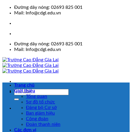
Skip
Đường dây nóng: 02693 825 001
to
Mail: Info@cdgl.edu.vn
content
Đường dây nóng: 02693 825 001
Mail: Info@cdgl.edu.vn
Trang chủ
Giới thiệu
Tổng quan
Sơ đồ tổ chức
Đảng bộ Cơ sở
Ban giám hiệu
Công đoàn
Đoàn thanh niên
Các đơn vị