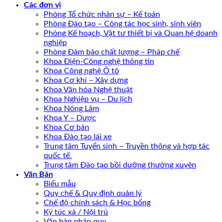
Các đơn vị
Phòng Tổ chức nhân sự – Kế toán
Phòng Đào tạo – Công tác học sinh, sinh viên
Phòng Kế hoạch, Vật tư thiết bị và Quan hệ doanh
nghiệp
Phòng Đảm bảo chất lượng – Pháp chế
Khoa Điện-Công nghệ thông tin
Khoa Công nghệ Ô tô
Khoa Cơ khí – Xây dựng
Khoa Văn hóa Nghệ thuật
Khoa Nghiệp vụ – Du lịch
Khoa Nông Lâm
Khoa Y – Dược
Khoa Cơ bản
Khoa Đào tạo lái xe
Trung tâm Tuyển sinh – Truyền thông và hợp tác
quốc tế.
Trung tâm Đào tạo bồi dưỡng thường xuyên
Văn Bản
Biểu mẫu
Quy chế & Quy định quản lý
Chế độ chính sách & Học bổng
Ký túc xá / Nội trú
Văn bản pháp quy