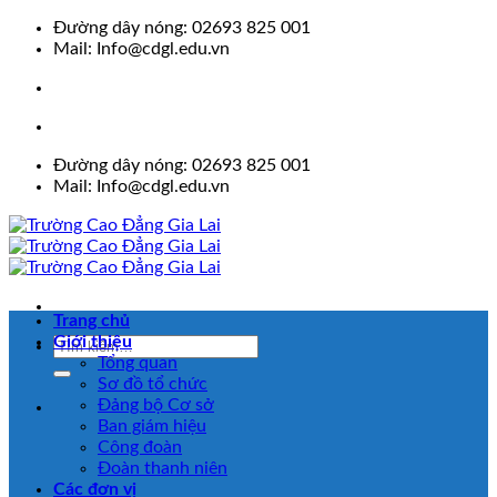
Skip
Đường dây nóng: 02693 825 001
to
Mail: Info@cdgl.edu.vn
content
Đường dây nóng: 02693 825 001
Mail: Info@cdgl.edu.vn
Trang chủ
Giới thiệu
Tổng quan
Sơ đồ tổ chức
Đảng bộ Cơ sở
Ban giám hiệu
Công đoàn
Đoàn thanh niên
Các đơn vị