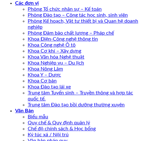
Các đơn vị
Phòng Tổ chức nhân sự – Kế toán
Phòng Đào tạo – Công tác học sinh, sinh viên
Phòng Kế hoạch, Vật tư thiết bị và Quan hệ doanh
nghiệp
Phòng Đảm bảo chất lượng – Pháp chế
Khoa Điện-Công nghệ thông tin
Khoa Công nghệ Ô tô
Khoa Cơ khí – Xây dựng
Khoa Văn hóa Nghệ thuật
Khoa Nghiệp vụ – Du lịch
Khoa Nông Lâm
Khoa Y – Dược
Khoa Cơ bản
Khoa Đào tạo lái xe
Trung tâm Tuyển sinh – Truyền thông và hợp tác
quốc tế.
Trung tâm Đào tạo bồi dưỡng thường xuyên
Văn Bản
Biểu mẫu
Quy chế & Quy định quản lý
Chế độ chính sách & Học bổng
Ký túc xá / Nội trú
Văn bản pháp quy