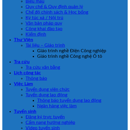
Biểu mẫu
Quy chế & Quy định quản lý
Chế độ chính sách & Học bổng
Ký túc xá / Nội trú
Văn bản pháp quy
Công khai đào tạo
Kiểm định
Thư Viện
Tài liệu – Giáo trình
Giáo trình nghề Điện Công nghiệp
Giáo trình nghề Công nghệ Ô tô
Tra cứu
Tra cứu văn bằng
Lịch công tác
Thông báo
Việc Làm
Tuyển dụng viên chức
Tuyển dụng lao động
Thông báo tuyển dụng lao động
Ngân hàng việc làm
Tuyển sinh
Đăng ký trực tuyến
Cẩm nang hướng nghiệp
Video tuyển sinh