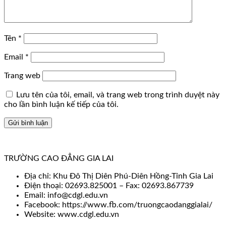
Tên
*
Email
*
Trang web
Lưu tên của tôi, email, và trang web trong trình duyệt này
cho lần bình luận kế tiếp của tôi.
TRƯỜNG CAO ĐẲNG GIA LAI
Địa chỉ: Khu Đô Thị Diên Phú-Diên Hồng-Tỉnh Gia Lai
Điện thoại: 02693.825001 – Fax: 02693.867739
Email: info@cdgl.edu.vn
Facebook: https://www.fb.com/truongcaodanggialai/
Website: www.cdgl.edu.vn