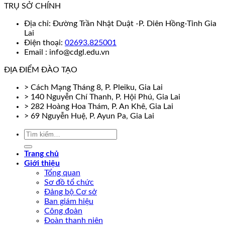
TRỤ SỞ CHÍNH
Địa chỉ: Đường Trần Nhật Duật -P. Diên Hồng-Tỉnh Gia
Lai
Điện thoại:
02693.825001
Email : info@cdgl.edu.vn
ĐỊA ĐIỂM ĐÀO TẠO
> Cách Mạng Tháng 8, P. Pleiku, Gia Lai
> 140 Nguyễn Chí Thanh, P. Hội Phú, Gia Lai
> 282 Hoàng Hoa Thám, P. An Khê, Gia Lai
> 69 Nguyễn Huệ, P. Ayun Pa, Gia Lai
Trang chủ
Giới thiệu
Tổng quan
Sơ đồ tổ chức
Đảng bộ Cơ sở
Ban giám hiệu
Công đoàn
Đoàn thanh niên