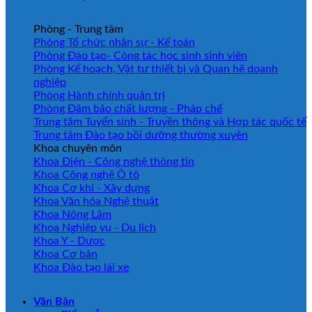
Phòng - Trung tâm
Phòng Tổ chức nhân sự - Kế toán
Phòng Đào tạo- Công tác học sinh sinh viên
Phòng Kế hoạch, Vật tư thiết bị và Quan hệ doanh
nghiệp
Phòng Hành chính quản trị
Phòng Đảm bảo chất lượng - Pháp chế
Trung tâm Tuyển sinh - Truyền thông và Hợp tác quốc tế
Trung tâm Đào tạo bồi dưỡng thường xuyên
Khoa chuyên môn
Khoa Điện - Công nghệ thông tin
Khoa Công nghệ Ô tô
Khoa Cơ khí - Xây dựng
Khoa Văn hóa Nghệ thuật
Khoa Nông Lâm
Khoa Nghiệp vụ - Du lịch
Khoa Y - Dược
Khoa Cơ bản
Khoa Đào tạo lái xe
Văn Bản