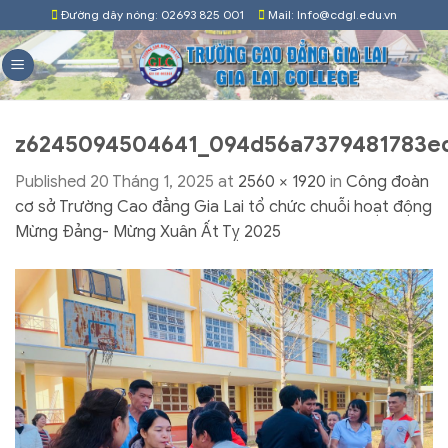
Skip
Đường dây nóng: 02693 825 001
Mail: Info@cdgl.edu.vn
to
content
z6245094504641_094d56a7379481783e
Published
20 Tháng 1, 2025
at
2560 × 1920
in
Công đoàn
cơ sở Trường Cao đẳng Gia Lai tổ chức chuỗi hoạt động
Mừng Đảng- Mừng Xuân Ất Tỵ 2025