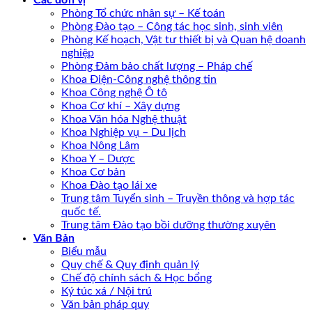
Các đơn vị
Phòng Tổ chức nhân sự – Kế toán
Phòng Đào tạo – Công tác học sinh, sinh viên
Phòng Kế hoạch, Vật tư thiết bị và Quan hệ doanh
nghiệp
Phòng Đảm bảo chất lượng – Pháp chế
Khoa Điện-Công nghệ thông tin
Khoa Công nghệ Ô tô
Khoa Cơ khí – Xây dựng
Khoa Văn hóa Nghệ thuật
Khoa Nghiệp vụ – Du lịch
Khoa Nông Lâm
Khoa Y – Dược
Khoa Cơ bản
Khoa Đào tạo lái xe
Trung tâm Tuyển sinh – Truyền thông và hợp tác
quốc tế.
Trung tâm Đào tạo bồi dưỡng thường xuyên
Văn Bản
Biểu mẫu
Quy chế & Quy định quản lý
Chế độ chính sách & Học bổng
Ký túc xá / Nội trú
Văn bản pháp quy