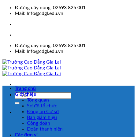
Skip
Đường dây nóng: 02693 825 001
to
Mail: Info@cdgl.edu.vn
content
Đường dây nóng: 02693 825 001
Mail: Info@cdgl.edu.vn
Trang chủ
Giới thiệu
Tổng quan
Sơ đồ tổ chức
Đảng bộ Cơ sở
Ban giám hiệu
Công đoàn
Đoàn thanh niên
Các đơn vị