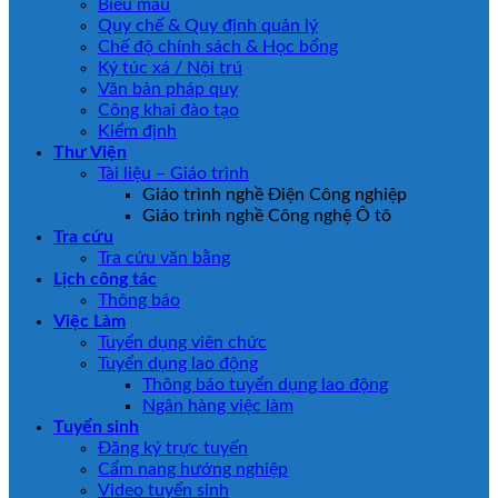
Biểu mẫu
Quy chế & Quy định quản lý
Chế độ chính sách & Học bổng
Ký túc xá / Nội trú
Văn bản pháp quy
Công khai đào tạo
Kiểm định
Thư Viện
Tài liệu – Giáo trình
Giáo trình nghề Điện Công nghiệp
Giáo trình nghề Công nghệ Ô tô
Tra cứu
Tra cứu văn bằng
Lịch công tác
Thông báo
Việc Làm
Tuyển dụng viên chức
Tuyển dụng lao động
Thông báo tuyển dụng lao động
Ngân hàng việc làm
Tuyển sinh
Đăng ký trực tuyến
Cẩm nang hướng nghiệp
Video tuyển sinh