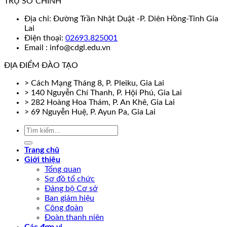
TRỤ SỞ CHÍNH
Địa chỉ: Đường Trần Nhật Duật -P. Diên Hồng-Tỉnh Gia
Lai
Điện thoại:
02693.825001
Email : info@cdgl.edu.vn
ĐỊA ĐIỂM ĐÀO TẠO
> Cách Mạng Tháng 8, P. Pleiku, Gia Lai
> 140 Nguyễn Chí Thanh, P. Hội Phú, Gia Lai
> 282 Hoàng Hoa Thám, P. An Khê, Gia Lai
> 69 Nguyễn Huệ, P. Ayun Pa, Gia Lai
Trang chủ
Giới thiệu
Tổng quan
Sơ đồ tổ chức
Đảng bộ Cơ sở
Ban giám hiệu
Công đoàn
Đoàn thanh niên