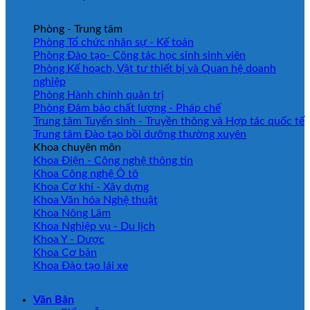
Phòng - Trung tâm
Phòng Tổ chức nhân sự - Kế toán
Phòng Đào tạo- Công tác học sinh sinh viên
Phòng Kế hoạch, Vật tư thiết bị và Quan hệ doanh
nghiệp
Phòng Hành chính quản trị
Phòng Đảm bảo chất lượng - Pháp chế
Trung tâm Tuyển sinh - Truyền thông và Hợp tác quốc tế
Trung tâm Đào tạo bồi dưỡng thường xuyên
Khoa chuyên môn
Khoa Điện - Công nghệ thông tin
Khoa Công nghệ Ô tô
Khoa Cơ khí - Xây dựng
Khoa Văn hóa Nghệ thuật
Khoa Nông Lâm
Khoa Nghiệp vụ - Du lịch
Khoa Y - Dược
Khoa Cơ bản
Khoa Đào tạo lái xe
Văn Bản