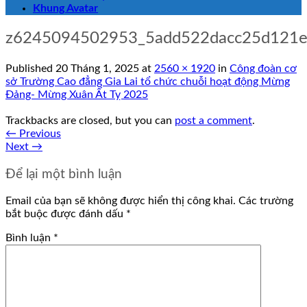
Khung Avatar
z6245094502953_5add522dacc25d121
Published
20 Tháng 1, 2025
at
2560 × 1920
in
Công đoàn cơ
sở Trường Cao đẳng Gia Lai tổ chức chuỗi hoạt động Mừng
Đảng- Mừng Xuân Ất Tỵ 2025
Trackbacks are closed, but you can
post a comment
.
←
Previous
Next
→
Để lại một bình luận
Email của bạn sẽ không được hiển thị công khai.
Các trường
bắt buộc được đánh dấu
*
Bình luận
*