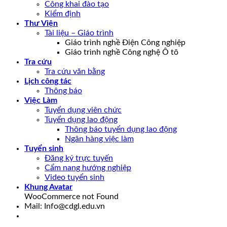
Công khai đào tạo
Kiểm định
Thư Viện
Tài liệu – Giáo trình
Giáo trình nghề Điện Công nghiệp
Giáo trình nghề Công nghệ Ô tô
Tra cứu
Tra cứu văn bằng
Lịch công tác
Thông báo
Việc Làm
Tuyển dụng viên chức
Tuyển dụng lao động
Thông báo tuyển dụng lao động
Ngân hàng việc làm
Tuyển sinh
Đăng ký trực tuyến
Cẩm nang hướng nghiệp
Video tuyển sinh
Khung Avatar
WooCommerce not Found
Mail: Info@cdgl.edu.vn