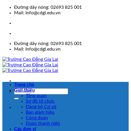
Skip
Đường dây nóng: 02693 825 001
to
Mail: Info@cdgl.edu.vn
content
Đường dây nóng: 02693 825 001
Mail: Info@cdgl.edu.vn
Trang chủ
Giới thiệu
Tổng quan
Sơ đồ tổ chức
Đảng bộ Cơ sở
Ban giám hiệu
Công đoàn
Đoàn thanh niên
Các đơn vị