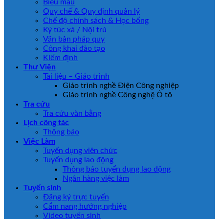
Biểu mẫu
Quy chế & Quy định quản lý
Chế độ chính sách & Học bổng
Ký túc xá / Nội trú
Văn bản pháp quy
Công khai đào tạo
Kiểm định
Thư Viện
Tài liệu – Giáo trình
Giáo trình nghề Điện Công nghiệp
Giáo trình nghề Công nghệ Ô tô
Tra cứu
Tra cứu văn bằng
Lịch công tác
Thông báo
Việc Làm
Tuyển dụng viên chức
Tuyển dụng lao động
Thông báo tuyển dụng lao động
Ngân hàng việc làm
Tuyển sinh
Đăng ký trực tuyến
Cẩm nang hướng nghiệp
Video tuyển sinh