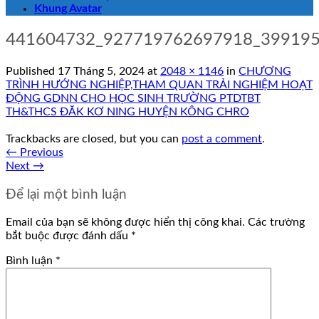
Khung Avatar
441604732_927719762697918_39919
Published
17 Tháng 5, 2024
at
2048 × 1146
in
CHƯƠNG
TRÌNH HƯỚNG NGHIỆP,THAM QUAN TRẢI NGHIỆM HOẠT
ĐỘNG GDNN CHO HỌC SINH TRƯỜNG PTDTBT
TH&THCS ĐĂK KƠ NING HUYỆN KÔNG CHRO
Trackbacks are closed, but you can
post a comment
.
←
Previous
Next
→
Để lại một bình luận
Email của bạn sẽ không được hiển thị công khai.
Các trường
bắt buộc được đánh dấu
*
Bình luận
*