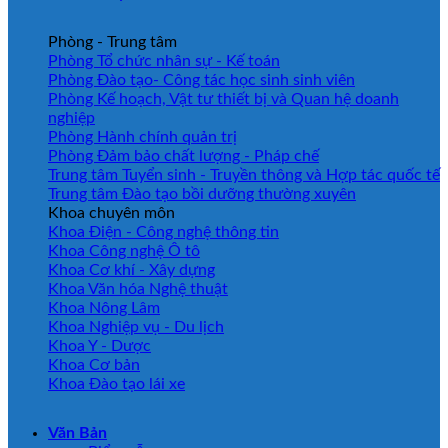
Phòng - Trung tâm
Phòng Tổ chức nhân sự - Kế toán
Phòng Đào tạo- Công tác học sinh sinh viên
Phòng Kế hoạch, Vật tư thiết bị và Quan hệ doanh
nghiệp
Phòng Hành chính quản trị
Phòng Đảm bảo chất lượng - Pháp chế
Trung tâm Tuyển sinh - Truyền thông và Hợp tác quốc tế
Trung tâm Đào tạo bồi dưỡng thường xuyên
Khoa chuyên môn
Khoa Điện - Công nghệ thông tin
Khoa Công nghệ Ô tô
Khoa Cơ khí - Xây dựng
Khoa Văn hóa Nghệ thuật
Khoa Nông Lâm
Khoa Nghiệp vụ - Du lịch
Khoa Y - Dược
Khoa Cơ bản
Khoa Đào tạo lái xe
Văn Bản