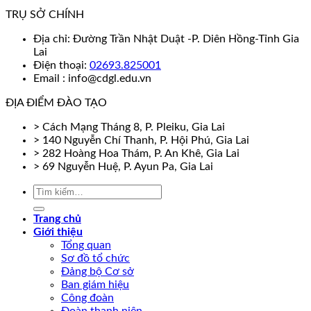
TRỤ SỞ CHÍNH
Địa chỉ: Đường Trần Nhật Duật -P. Diên Hồng-Tỉnh Gia
Lai
Điện thoại:
02693.825001
Email : info@cdgl.edu.vn
ĐỊA ĐIỂM ĐÀO TẠO
> Cách Mạng Tháng 8, P. Pleiku, Gia Lai
> 140 Nguyễn Chí Thanh, P. Hội Phú, Gia Lai
> 282 Hoàng Hoa Thám, P. An Khê, Gia Lai
> 69 Nguyễn Huệ, P. Ayun Pa, Gia Lai
Trang chủ
Giới thiệu
Tổng quan
Sơ đồ tổ chức
Đảng bộ Cơ sở
Ban giám hiệu
Công đoàn