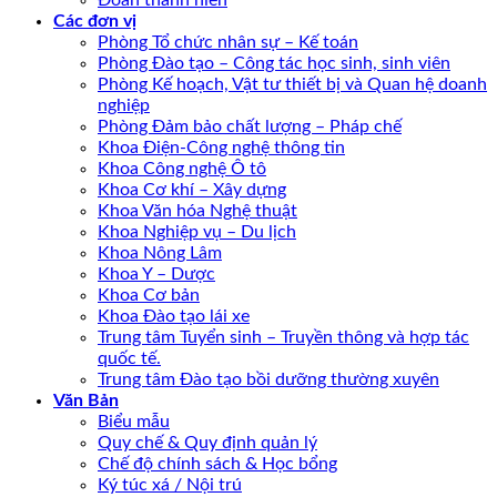
Đoàn thanh niên
Các đơn vị
Phòng Tổ chức nhân sự – Kế toán
Phòng Đào tạo – Công tác học sinh, sinh viên
Phòng Kế hoạch, Vật tư thiết bị và Quan hệ doanh
nghiệp
Phòng Đảm bảo chất lượng – Pháp chế
Khoa Điện-Công nghệ thông tin
Khoa Công nghệ Ô tô
Khoa Cơ khí – Xây dựng
Khoa Văn hóa Nghệ thuật
Khoa Nghiệp vụ – Du lịch
Khoa Nông Lâm
Khoa Y – Dược
Khoa Cơ bản
Khoa Đào tạo lái xe
Trung tâm Tuyển sinh – Truyền thông và hợp tác
quốc tế.
Trung tâm Đào tạo bồi dưỡng thường xuyên
Văn Bản
Biểu mẫu
Quy chế & Quy định quản lý
Chế độ chính sách & Học bổng
Ký túc xá / Nội trú