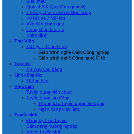
Biểu mẫu
Quy chế & Quy định quản lý
Chế độ chính sách & Học bổng
Ký túc xá / Nội trú
Văn bản pháp quy
Công khai đào tạo
Kiểm định
Thư Viện
Tài liệu – Giáo trình
Giáo trình nghề Điện Công nghiệp
Giáo trình nghề Công nghệ Ô tô
Tra cứu
Tra cứu văn bằng
Lịch công tác
Thông báo
Việc Làm
Tuyển dụng viên chức
Tuyển dụng lao động
Thông báo tuyển dụng lao động
Ngân hàng việc làm
Tuyển sinh
Đăng ký trực tuyến
Cẩm nang hướng nghiệp
Video tuyển sinh