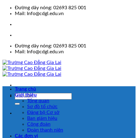
Skip
Đường dây nóng: 02693 825 001
to
Mail: Info@cdgl.edu.vn
content
Đường dây nóng: 02693 825 001
Mail: Info@cdgl.edu.vn
Trang chủ
Giới thiệu
Tổng quan
Sơ đồ tổ chức
Đảng bộ Cơ sở
Ban giám hiệu
Công đoàn
Đoàn thanh niên
Các đơn vị