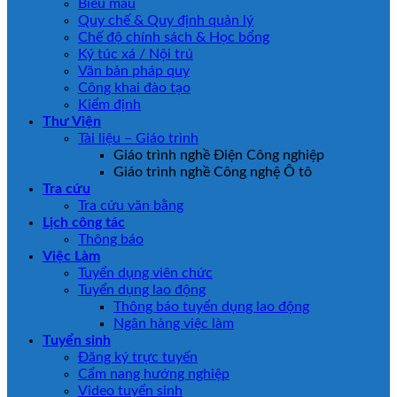
Biểu mẫu
Quy chế & Quy định quản lý
Chế độ chính sách & Học bổng
Ký túc xá / Nội trú
Văn bản pháp quy
Công khai đào tạo
Kiểm định
Thư Viện
Tài liệu – Giáo trình
Giáo trình nghề Điện Công nghiệp
Giáo trình nghề Công nghệ Ô tô
Tra cứu
Tra cứu văn bằng
Lịch công tác
Thông báo
Việc Làm
Tuyển dụng viên chức
Tuyển dụng lao động
Thông báo tuyển dụng lao động
Ngân hàng việc làm
Tuyển sinh
Đăng ký trực tuyến
Cẩm nang hướng nghiệp
Video tuyển sinh