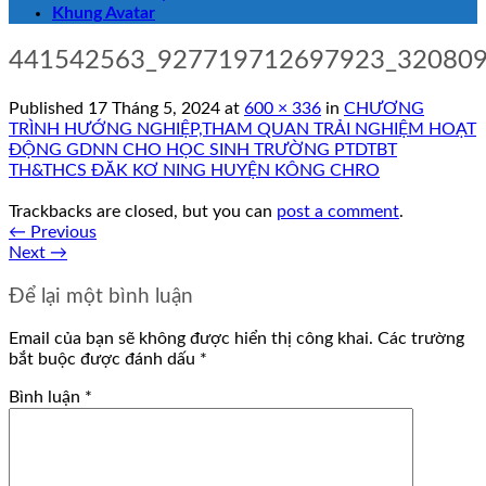
Khung Avatar
441542563_927719712697923_32080
Published
17 Tháng 5, 2024
at
600 × 336
in
CHƯƠNG
TRÌNH HƯỚNG NGHIỆP,THAM QUAN TRẢI NGHIỆM HOẠT
ĐỘNG GDNN CHO HỌC SINH TRƯỜNG PTDTBT
TH&THCS ĐĂK KƠ NING HUYỆN KÔNG CHRO
Trackbacks are closed, but you can
post a comment
.
←
Previous
Next
→
Để lại một bình luận
Email của bạn sẽ không được hiển thị công khai.
Các trường
bắt buộc được đánh dấu
*
Bình luận
*