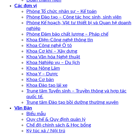
Đoàn thanh niên
Các đơn vị
Phòng Tổ chức nhân sự – Kế toán
Phòng Đào tạo – Công tác học sinh, sinh viên
Phòng Kế hoạch, Vật tư thiết bị và Quan hệ doanh
nghiệp
Phòng Đảm bảo chất lượng – Pháp chế
Khoa Điện-Công nghệ thông tin
Khoa Công nghệ Ô tô
Khoa Cơ khí – Xây dựng
Khoa Văn hóa Nghệ thuật
Khoa Nghiệp vụ – Du lịch
Khoa Nông Lâm
Khoa Y – Dược
Khoa Cơ bản
Khoa Đào tạo lái xe
Trung tâm Tuyển sinh – Truyền thông và hợp tác
quốc tế.
Trung tâm Đào tạo bồi dưỡng thường xuyên
Văn Bản
Biểu mẫu
Quy chế & Quy định quản lý
Chế độ chính sách & Học bổng
Ký túc xá / Nội trú