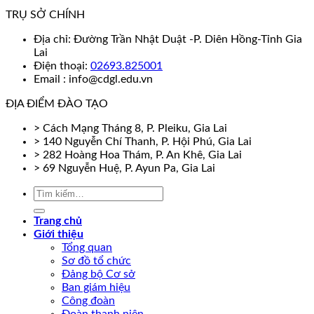
TRỤ SỞ CHÍNH
Địa chỉ: Đường Trần Nhật Duật -P. Diên Hồng-Tỉnh Gia
Lai
Điện thoại:
02693.825001
Email : info@cdgl.edu.vn
ĐỊA ĐIỂM ĐÀO TẠO
> Cách Mạng Tháng 8, P. Pleiku, Gia Lai
> 140 Nguyễn Chí Thanh, P. Hội Phú, Gia Lai
> 282 Hoàng Hoa Thám, P. An Khê, Gia Lai
> 69 Nguyễn Huệ, P. Ayun Pa, Gia Lai
Trang chủ
Giới thiệu
Tổng quan
Sơ đồ tổ chức
Đảng bộ Cơ sở
Ban giám hiệu
Công đoàn