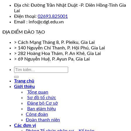
Địa chỉ: Đường Trần Nhật Duật -P. Diên Hồng-Tỉnh Gia
Lai
Điện thoại:
02693.825001
Email : info@cdgl.edu.vn
ĐỊA ĐIỂM ĐÀO TẠO
> Cách Mạng Tháng 8, P. Pleiku, Gia Lai
> 140 Nguyễn Chí Thanh, P. Hội Phú, Gia Lai
> 282 Hoàng Hoa Thám, P. An Khê, Gia Lai
> 69 Nguyễn Huệ, P. Ayun Pa, Gia Lai
Trang chủ
Giới thiệu
Tổng quan
Sơ đồ tổ chức
Đảng bộ Cơ sở
Ban giám hiệu
Công đoàn
Đoàn thanh niên
Các đơn vị