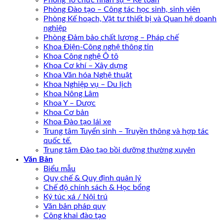
Phòng Tổ chức nhân sự – Kế toán
Phòng Đào tạo – Công tác học sinh, sinh viên
Phòng Kế hoạch, Vật tư thiết bị và Quan hệ doanh
nghiệp
Phòng Đảm bảo chất lượng – Pháp chế
Khoa Điện-Công nghệ thông tin
Khoa Công nghệ Ô tô
Khoa Cơ khí – Xây dựng
Khoa Văn hóa Nghệ thuật
Khoa Nghiệp vụ – Du lịch
Khoa Nông Lâm
Khoa Y – Dược
Khoa Cơ bản
Khoa Đào tạo lái xe
Trung tâm Tuyển sinh – Truyền thông và hợp tác
quốc tế.
Trung tâm Đào tạo bồi dưỡng thường xuyên
Văn Bản
Biểu mẫu
Quy chế & Quy định quản lý
Chế độ chính sách & Học bổng
Ký túc xá / Nội trú
Văn bản pháp quy
Công khai đào tạo