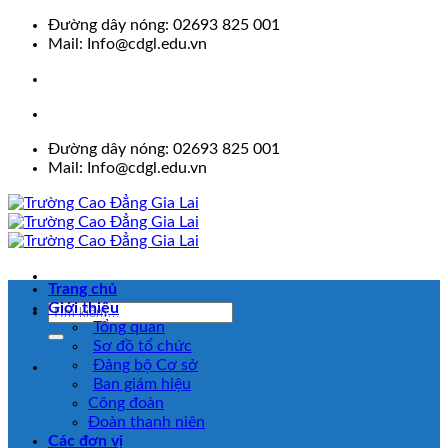
Skip
Đường dây nóng: 02693 825 001
to
Mail: Info@cdgl.edu.vn
content
Đường dây nóng: 02693 825 001
Mail: Info@cdgl.edu.vn
Trang chủ
Giới thiệu
Tổng quan
Sơ đồ tổ chức
Đảng bộ Cơ sở
Ban giám hiệu
Công đoàn
Đoàn thanh niên
Các đơn vị