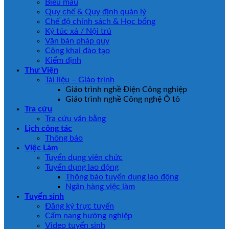
Biểu mẫu
Quy chế & Quy định quản lý
Chế độ chính sách & Học bổng
Ký túc xá / Nội trú
Văn bản pháp quy
Công khai đào tạo
Kiểm định
Thư Viện
Tài liệu – Giáo trình
Giáo trình nghề Điện Công nghiệp
Giáo trình nghề Công nghệ Ô tô
Tra cứu
Tra cứu văn bằng
Lịch công tác
Thông báo
Việc Làm
Tuyển dụng viên chức
Tuyển dụng lao động
Thông báo tuyển dụng lao động
Ngân hàng việc làm
Tuyển sinh
Đăng ký trực tuyến
Cẩm nang hướng nghiệp
Video tuyển sinh