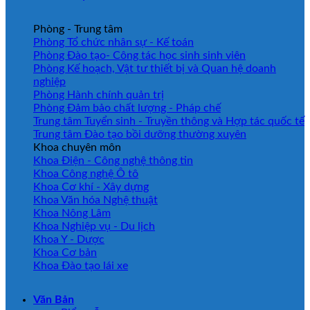
Phòng - Trung tâm
Phòng Tổ chức nhân sự - Kế toán
Phòng Đào tạo- Công tác học sinh sinh viên
Phòng Kế hoạch, Vật tư thiết bị và Quan hệ doanh
nghiệp
Phòng Hành chính quản trị
Phòng Đảm bảo chất lượng - Pháp chế
Trung tâm Tuyển sinh - Truyền thông và Hợp tác quốc tế
Trung tâm Đào tạo bồi dưỡng thường xuyên
Khoa chuyên môn
Khoa Điện - Công nghệ thông tin
Khoa Công nghệ Ô tô
Khoa Cơ khí - Xây dựng
Khoa Văn hóa Nghệ thuật
Khoa Nông Lâm
Khoa Nghiệp vụ - Du lịch
Khoa Y - Dược
Khoa Cơ bản
Khoa Đào tạo lái xe
Văn Bản