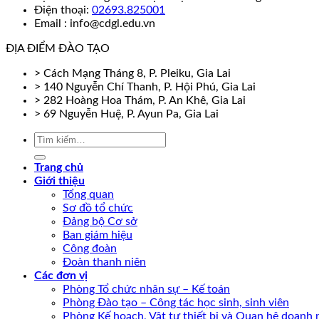
Điện thoại:
02693.825001
Email : info@cdgl.edu.vn
ĐỊA ĐIỂM ĐÀO TẠO
> Cách Mạng Tháng 8, P. Pleiku, Gia Lai
> 140 Nguyễn Chí Thanh, P. Hội Phú, Gia Lai
> 282 Hoàng Hoa Thám, P. An Khê, Gia Lai
> 69 Nguyễn Huệ, P. Ayun Pa, Gia Lai
Trang chủ
Giới thiệu
Tổng quan
Sơ đồ tổ chức
Đảng bộ Cơ sở
Ban giám hiệu
Công đoàn
Đoàn thanh niên
Các đơn vị
Phòng Tổ chức nhân sự – Kế toán
Phòng Đào tạo – Công tác học sinh, sinh viên
Phòng Kế hoạch, Vật tư thiết bị và Quan hệ doanh 