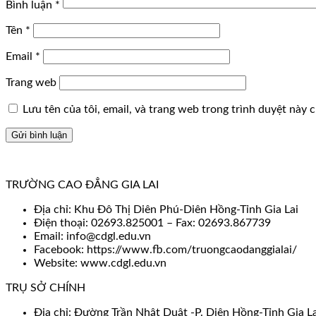
Bình luận
*
Tên
*
Email
*
Trang web
Lưu tên của tôi, email, và trang web trong trình duyệt này ch
TRƯỜNG CAO ĐẲNG GIA LAI
Địa chỉ: Khu Đô Thị Diên Phú-Diên Hồng-Tỉnh Gia Lai
Điện thoại: 02693.825001 – Fax: 02693.867739
Email: info@cdgl.edu.vn
Facebook: https://www.fb.com/truongcaodanggialai/
Website: www.cdgl.edu.vn
TRỤ SỞ CHÍNH
Địa chỉ: Đường Trần Nhật Duật -P. Diên Hồng-Tỉnh Gia La