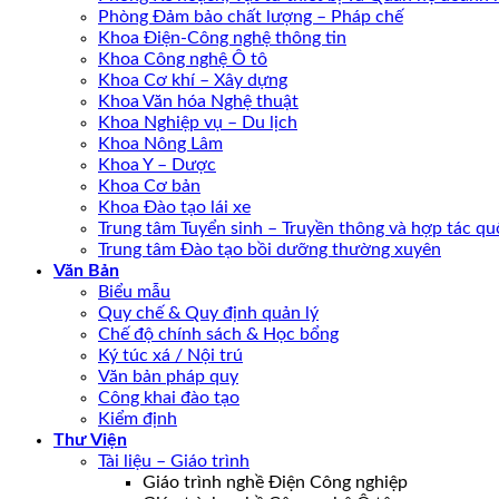
Phòng Đảm bảo chất lượng – Pháp chế
Khoa Điện-Công nghệ thông tin
Khoa Công nghệ Ô tô
Khoa Cơ khí – Xây dựng
Khoa Văn hóa Nghệ thuật
Khoa Nghiệp vụ – Du lịch
Khoa Nông Lâm
Khoa Y – Dược
Khoa Cơ bản
Khoa Đào tạo lái xe
Trung tâm Tuyển sinh – Truyền thông và hợp tác quố
Trung tâm Đào tạo bồi dưỡng thường xuyên
Văn Bản
Biểu mẫu
Quy chế & Quy định quản lý
Chế độ chính sách & Học bổng
Ký túc xá / Nội trú
Văn bản pháp quy
Công khai đào tạo
Kiểm định
Thư Viện
Tài liệu – Giáo trình
Giáo trình nghề Điện Công nghiệp