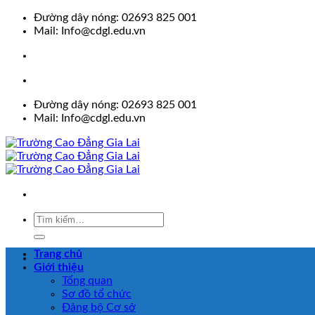
Skip
Đường dây nóng: 02693 825 001
to
Mail: Info@cdgl.edu.vn
content
Đường dây nóng: 02693 825 001
Mail: Info@cdgl.edu.vn
Trang chủ
Giới thiệu
Tổng quan
Sơ đồ tổ chức
Đảng bộ Cơ sở