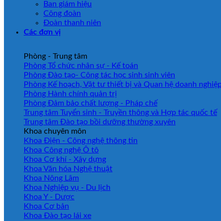
Ban giám hiệu
Công đoàn
Đoàn thanh niên
Các đơn vị
Phòng - Trung tâm
Phòng Tổ chức nhân sự - Kế toán
Phòng Đào tạo- Công tác học sinh sinh viên
Phòng Kế hoạch, Vật tư thiết bị và Quan hệ doanh nghiệ
Phòng Hành chính quản trị
Phòng Đảm bảo chất lượng - Pháp chế
Trung tâm Tuyển sinh - Truyền thông và Hợp tác quốc tế
Trung tâm Đào tạo bồi dưỡng thường xuyên
Khoa chuyên môn
Khoa Điện - Công nghệ thông tin
Khoa Công nghệ Ô tô
Khoa Cơ khí - Xây dựng
Khoa Văn hóa Nghệ thuật
Khoa Nông Lâm
Khoa Nghiệp vụ - Du lịch
Khoa Y - Dược
Khoa Cơ bản
Khoa Đào tạo lái xe