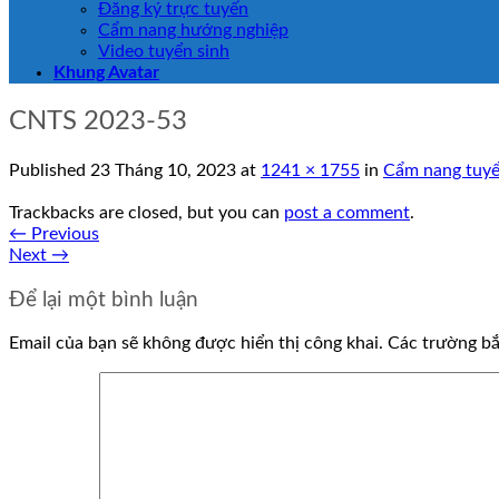
Đăng ký trực tuyến
Cẩm nang hướng nghiệp
Video tuyển sinh
Khung Avatar
CNTS 2023-53
Published
23 Tháng 10, 2023
at
1241 × 1755
in
Cẩm nang tuyể
Trackbacks are closed, but you can
post a comment
.
←
Previous
Next
→
Để lại một bình luận
Email của bạn sẽ không được hiển thị công khai.
Các trường b