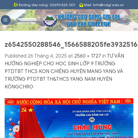
Skip
Đường dây nóng: 02693 825 001
Mail: Info@cdgl.edu.vn
to
content
z6542550288546_1566588205fe3932516
Published
26 Tháng 4, 2025
at
2560 × 1727
in
TƯ VẤN
HƯỚNG NGHIỆP CHO HỌC SINH LỚP 9 TRƯỜNG
PTDTBT THCS KON CHIÊNG HUYỆN MANG YANG VÀ
TRƯỜNG PTDTBT TH&THCS YANG NAM HUYỆN
KÔNGCHRO