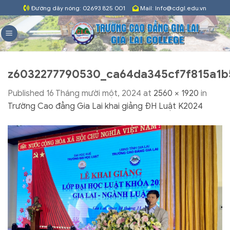
Skip
Đường dây nóng: 02693 825 001
Mail: Info@cdgl.edu.vn
to
content
z6032277790530_ca64da345cf7f815a1
Published
16 Tháng mười một, 2024
at
2560 × 1920
in
Trường Cao đẳng Gia Lai khai giảng ĐH Luật K2024