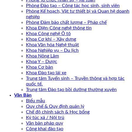
Phòng Tổ chức nhân sự – Kế toán
Phòng Đào tạo – Công tác học sinh, sinh viên
Phòng Kế hoạch, Vật tư thiết bị và Quan hệ doanh
nghiệp
Phòng Đảm bảo chất lượng – Pháp chế
Khoa Điện-Công nghệ thông tin
Khoa Công nghệ Ô tô
Khoa Cơ khí – Xây dựng
Khoa Văn hóa Nghệ thuật
Khoa Nghiệp vụ – Du lịch
Khoa Nông Lâm
Khoa Y – Dược
Khoa Cơ bản
Khoa Đào tạo lái xe
Trung tâm Tuyển sinh – Truyền thông và hợp tác
quốc tế.
Trung tâm Đào tạo bồi dưỡng thường xuyên
Văn Bản
Biểu mẫu
Quy chế & Quy định quản lý
Chế độ chính sách & Học bổng
Ký túc xá / Nội trú
Văn bản pháp quy
Công khai đào tạo