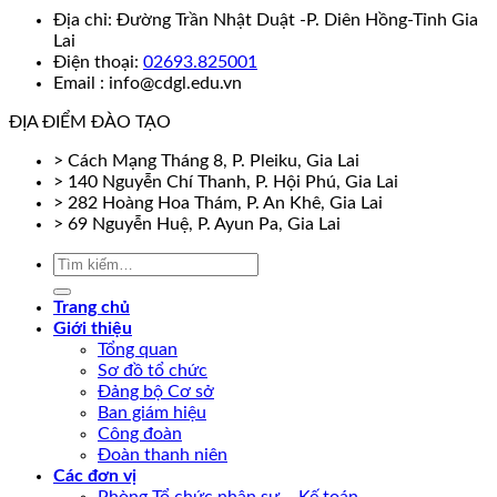
Địa chỉ: Đường Trần Nhật Duật -P. Diên Hồng-Tỉnh Gia
Lai
Điện thoại:
02693.825001
Email : info@cdgl.edu.vn
ĐỊA ĐIỂM ĐÀO TẠO
> Cách Mạng Tháng 8, P. Pleiku, Gia Lai
> 140 Nguyễn Chí Thanh, P. Hội Phú, Gia Lai
> 282 Hoàng Hoa Thám, P. An Khê, Gia Lai
> 69 Nguyễn Huệ, P. Ayun Pa, Gia Lai
Trang chủ
Giới thiệu
Tổng quan
Sơ đồ tổ chức
Đảng bộ Cơ sở
Ban giám hiệu
Công đoàn
Đoàn thanh niên
Các đơn vị