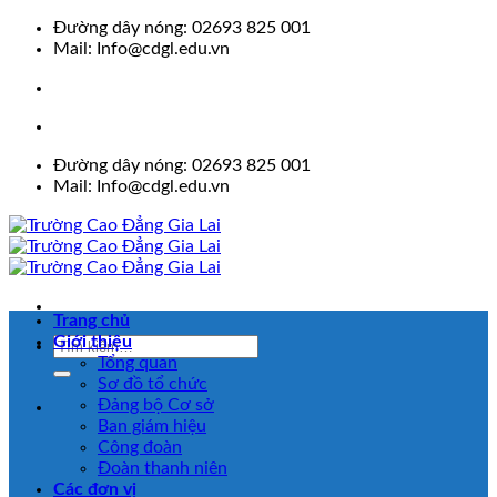
Skip
Đường dây nóng: 02693 825 001
to
Mail: Info@cdgl.edu.vn
content
Đường dây nóng: 02693 825 001
Mail: Info@cdgl.edu.vn
Trang chủ
Giới thiệu
Tổng quan
Sơ đồ tổ chức
Đảng bộ Cơ sở
Ban giám hiệu
Công đoàn
Đoàn thanh niên
Các đơn vị