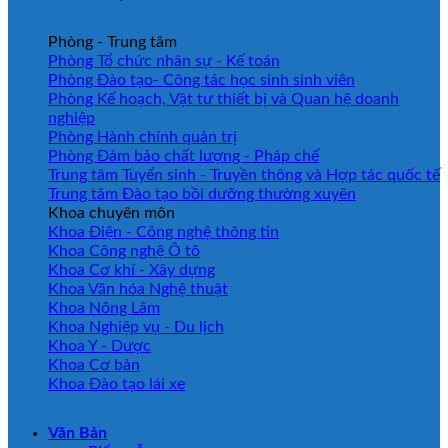
Phòng - Trung tâm
Phòng Tổ chức nhân sự - Kế toán
Phòng Đào tạo- Công tác học sinh sinh viên
Phòng Kế hoạch, Vật tư thiết bị và Quan hệ doanh
nghiệp
Phòng Hành chính quản trị
Phòng Đảm bảo chất lượng - Pháp chế
Trung tâm Tuyển sinh - Truyền thông và Hợp tác quốc tế
Trung tâm Đào tạo bồi dưỡng thường xuyên
Khoa chuyên môn
Khoa Điện - Công nghệ thông tin
Khoa Công nghệ Ô tô
Khoa Cơ khí - Xây dựng
Khoa Văn hóa Nghệ thuật
Khoa Nông Lâm
Khoa Nghiệp vụ - Du lịch
Khoa Y - Dược
Khoa Cơ bản
Khoa Đào tạo lái xe
Văn Bản