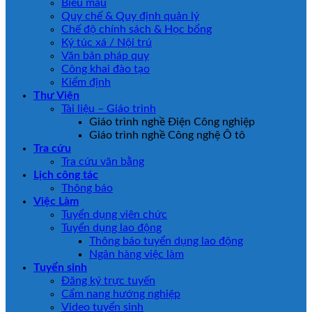
Biểu mẫu
Quy chế & Quy định quản lý
Chế độ chính sách & Học bổng
Ký túc xá / Nội trú
Văn bản pháp quy
Công khai đào tạo
Kiểm định
Thư Viện
Tài liệu – Giáo trình
Giáo trình nghề Điện Công nghiệp
Giáo trình nghề Công nghệ Ô tô
Tra cứu
Tra cứu văn bằng
Lịch công tác
Thông báo
Việc Làm
Tuyển dụng viên chức
Tuyển dụng lao động
Thông báo tuyển dụng lao động
Ngân hàng việc làm
Tuyển sinh
Đăng ký trực tuyến
Cẩm nang hướng nghiệp
Video tuyển sinh