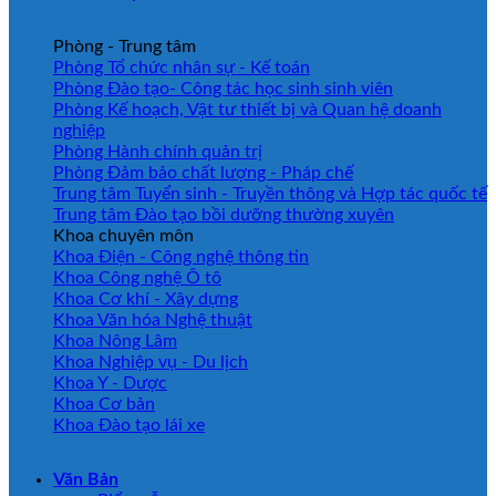
Phòng - Trung tâm
Phòng Tổ chức nhân sự - Kế toán
Phòng Đào tạo- Công tác học sinh sinh viên
Phòng Kế hoạch, Vật tư thiết bị và Quan hệ doanh
nghiệp
Phòng Hành chính quản trị
Phòng Đảm bảo chất lượng - Pháp chế
Trung tâm Tuyển sinh - Truyền thông và Hợp tác quốc tế
Trung tâm Đào tạo bồi dưỡng thường xuyên
Khoa chuyên môn
Khoa Điện - Công nghệ thông tin
Khoa Công nghệ Ô tô
Khoa Cơ khí - Xây dựng
Khoa Văn hóa Nghệ thuật
Khoa Nông Lâm
Khoa Nghiệp vụ - Du lịch
Khoa Y - Dược
Khoa Cơ bản
Khoa Đào tạo lái xe
Văn Bản