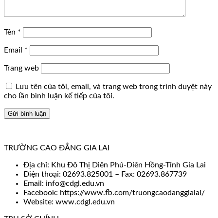
Tên
*
Email
*
Trang web
Lưu tên của tôi, email, và trang web trong trình duyệt này
cho lần bình luận kế tiếp của tôi.
TRƯỜNG CAO ĐẲNG GIA LAI
Địa chỉ: Khu Đô Thị Diên Phú-Diên Hồng-Tỉnh Gia Lai
Điện thoại: 02693.825001 – Fax: 02693.867739
Email: info@cdgl.edu.vn
Facebook: https://www.fb.com/truongcaodanggialai/
Website: www.cdgl.edu.vn