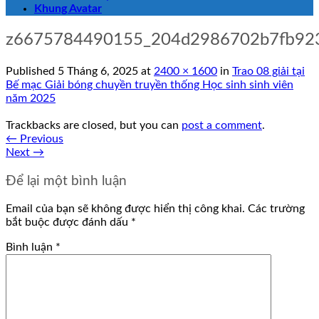
Khung Avatar
z6675784490155_204d2986702b7fb92
Published
5 Tháng 6, 2025
at
2400 × 1600
in
Trao 08 giải tại
Bế mạc Giải bóng chuyền truyền thống Học sinh sinh viên
năm 2025
Trackbacks are closed, but you can
post a comment
.
←
Previous
Next
→
Để lại một bình luận
Email của bạn sẽ không được hiển thị công khai.
Các trường
bắt buộc được đánh dấu
*
Bình luận
*