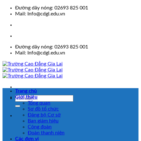
Skip
Đường dây nóng: 02693 825 001
to
Mail: Info@cdgl.edu.vn
content
Đường dây nóng: 02693 825 001
Mail: Info@cdgl.edu.vn
Trang chủ
Giới thiệu
Tổng quan
Sơ đồ tổ chức
Đảng bộ Cơ sở
Ban giám hiệu
Công đoàn
Đoàn thanh niên
Các đơn vị