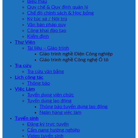
Biểu mẫu
Quy chế & Quy định quản lý
Chế độ chính sách & Học bổng
Ký túc xá / Nội trú
Văn bản pháp quy
Công khai đào tạo
Kiểm định
Thư Viện
Tài liệu – Giáo trình
Giáo trình nghề Điện Công nghiệp
Giáo trình nghề Công nghệ Ô tô
Tra cứu
Tra cứu văn bằng
Lịch công tác
Thông báo
Việc Làm
Tuyển dụng viên chức
Tuyển dụng lao động
Thông báo tuyển dụng lao động
Ngân hàng việc làm
Tuyển sinh
Đăng ký trực tuyến
Cẩm nang hướng nghiệp
Video tuyển sinh