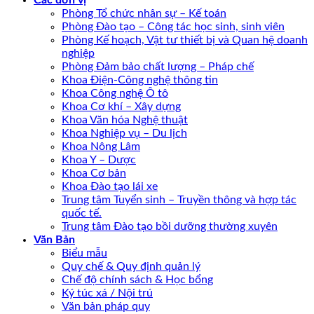
Các đơn vị
Phòng Tổ chức nhân sự – Kế toán
Phòng Đào tạo – Công tác học sinh, sinh viên
Phòng Kế hoạch, Vật tư thiết bị và Quan hệ doanh
nghiệp
Phòng Đảm bảo chất lượng – Pháp chế
Khoa Điện-Công nghệ thông tin
Khoa Công nghệ Ô tô
Khoa Cơ khí – Xây dựng
Khoa Văn hóa Nghệ thuật
Khoa Nghiệp vụ – Du lịch
Khoa Nông Lâm
Khoa Y – Dược
Khoa Cơ bản
Khoa Đào tạo lái xe
Trung tâm Tuyển sinh – Truyền thông và hợp tác
quốc tế.
Trung tâm Đào tạo bồi dưỡng thường xuyên
Văn Bản
Biểu mẫu
Quy chế & Quy định quản lý
Chế độ chính sách & Học bổng
Ký túc xá / Nội trú
Văn bản pháp quy