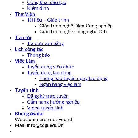
Công khai đào tạo
Kiểm định
Thư Viện
Tài liệu – Giáo trình
Giáo trình nghề Điện Công nghiệp
Giáo trình nghề Công nghệ Ô tô
Tra cứu
Tra cứu văn bằng
Lịch công tác
Thông báo
Việc Làm
Tuyển dụng viên chức
Tuyển dụng lao động
Thông báo tuyển dụng lao động
Ngân hàng việc làm
Tuyển sinh
Đăng ký trực tuyến
Cẩm nang hướng nghiệp
Video tuyển sinh
Khung Avatar
WooCommerce not Found
Mail: Info@cdgl.edu.vn