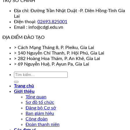
TRỤ SỞ CHÍNH
Địa chỉ: Đường Trần Nhật Duật -P. Diên Hồng-Tỉnh Gia
Lai
Điện thoại:
02693.825001
Email : info@cdgl.edu.vn
ĐỊA ĐIỂM ĐÀO TẠO
> Cách Mạng Tháng 8, P. Pleiku, Gia Lai
> 140 Nguyễn Chí Thanh, P. Hội Phú, Gia Lai
> 282 Hoàng Hoa Thám, P. An Khê, Gia Lai
> 69 Nguyễn Huệ, P. Ayun Pa, Gia Lai
Trang chủ
Giới thiệu
Tổng quan
Sơ đồ tổ chức
Đảng bộ Cơ sở
Ban giám hiệu
Công đoàn
Đoàn thanh niên