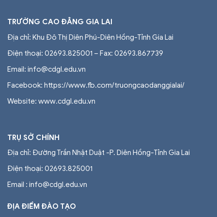
TRƯỜNG CAO ĐẲNG GIA LAI
Địa chỉ: Khu Đô Thị Diên Phú-Diên Hồng-Tỉnh Gia Lai
Điện thoại: 02693.825001 – Fax: 02693.867739
Email: info@cdgl.edu.vn
Facebook: https://www.fb.com/truongcaodanggialai/
Website: www.cdgl.edu.vn
TRỤ SỞ CHÍNH
Địa chỉ: Đường Trần Nhật Duật -P. Diên Hồng-Tỉnh Gia Lai
Điện thoại:
02693.825001
Email : info@cdgl.edu.vn
ĐỊA ĐIỂM ĐÀO TẠO