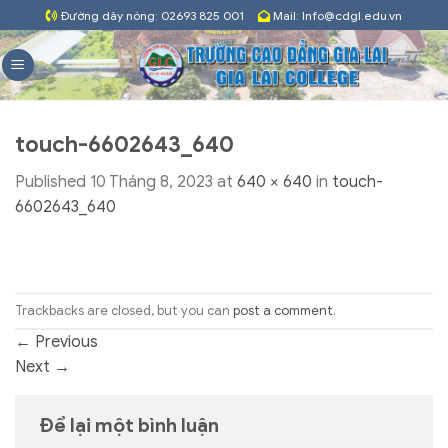
Skip
Đường dây nóng: 02693 825 001
Mail: Info@cdgl.edu.vn
to
content
touch-6602643_640
Published
10 Tháng 8, 2023
at
640 × 640
in
touch-
6602643_640
Trackbacks are closed, but you can
post a comment
.
←
Previous
Next
→
Để lại một bình luận