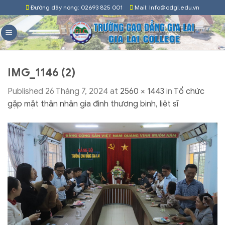
Skip
Đường dây nóng: 02693 825 001
Mail: Info@cdgl.edu.vn
to
content
IMG_1146 (2)
Published
26 Tháng 7, 2024
at
2560 × 1443
in
Tổ chức
gặp mặt thân nhân gia đình thương binh, liệt sĩ