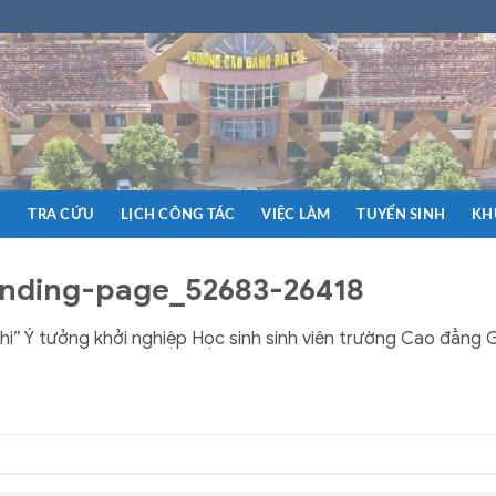
N
TRA CỨU
LỊCH CÔNG TÁC
VIỆC LÀM
TUYỂN SINH
KH
anding-page_52683-26418
hi” Ý tưởng khởi nghiệp Học sinh sinh viên trường Cao đẳng G