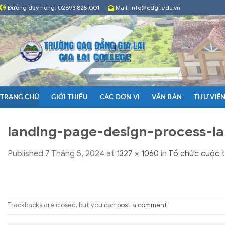
Skip
Đường dây nóng: 02693 825 001
Mail: Info@cdgl.edu.vn
to
content
GIỚI THIỆU
CÁC ĐƠN VỊ
VĂN BẢN
THƯ VIỆ
TRANG CHỦ
landing-page-design-process-l
Published
7 Tháng 5, 2024
at
1327 × 1060
in
Tổ chức cuộc t
Trackbacks are closed, but you can
post a comment
.