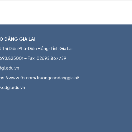
 ĐẲNG GIA LAI
ô Thị Diên Phú-Diên Hồng-Tỉnh Gia Lai
2693.825001 – Fax: 02693.867739
dgl.edu.vn
tps://www.fb.com/truongcaodanggialai/
.cdgl.edu.vn