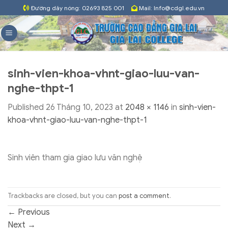
Skip
Đường dây nóng: 02693 825 001
Mail: Info@cdgl.edu.vn
to
content
sinh-vien-khoa-vhnt-giao-luu-van-
nghe-thpt-1
Published
26 Tháng 10, 2023
at
2048 × 1146
in
sinh-vien-
khoa-vhnt-giao-luu-van-nghe-thpt-1
Sinh viên tham gia giao lưu văn nghệ
Trackbacks are closed, but you can
post a comment
.
←
Previous
Next
→