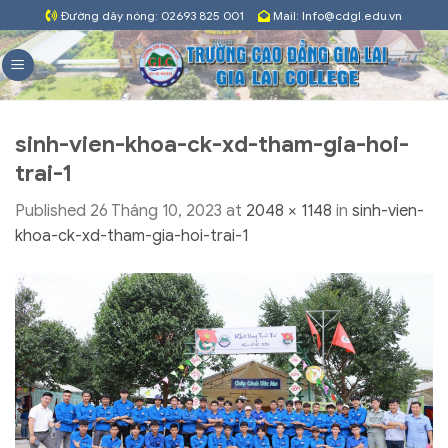
Skip
Đường dây nóng: 02693 825 001
Mail: Info@cdgl.edu.vn
to
content
sinh-vien-khoa-ck-xd-tham-gia-hoi-
trai-1
Published
26 Tháng 10, 2023
at
2048 × 1148
in
sinh-vien-
khoa-ck-xd-tham-gia-hoi-trai-1