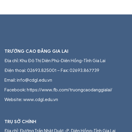
TRƯỜNG CAO ĐẲNG GIA LAI
Địa chỉ: Khu Đô Thị Diên Phú-Diên Hồng-Tỉnh Gia Lai
Điện thoại: 02693.825001 – Fax: 02693.867739
Email: info@cdgl.edu.vn
Facebook: https://www.fb.com/truongcaodanggialai/
Website: www.cdgl.edu.vn
TRỤ SỞ CHÍNH
Địa chỉ: Đường Trần Nhật Duật -P. Diên Hồng-Tỉnh Gia Lai