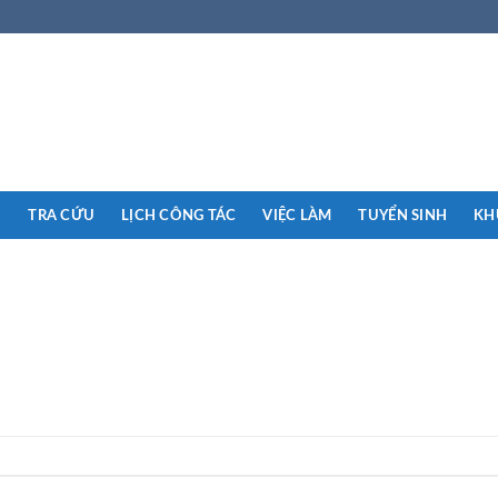
N
TRA CỨU
LỊCH CÔNG TÁC
VIỆC LÀM
TUYỂN SINH
KH