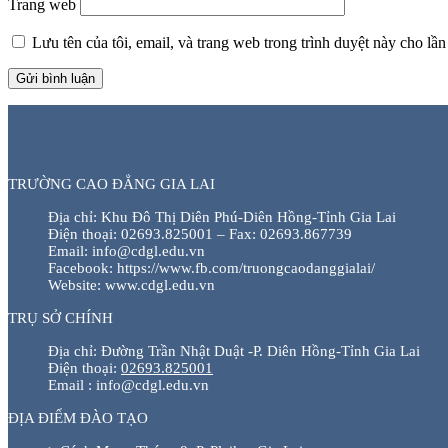
Trang web
Lưu tên của tôi, email, và trang web trong trình duyệt này cho lần 
TRƯỜNG CAO ĐẲNG GIA LAI
Địa chỉ: Khu Đô Thị Diên Phú-Diên Hồng-Tỉnh Gia Lai
Điện thoại: 02693.825001 – Fax: 02693.867739
Email: info@cdgl.edu.vn
Facebook: https://www.fb.com/truongcaodanggialai/
Website: www.cdgl.edu.vn
TRỤ SỞ CHÍNH
Địa chỉ: Đường Trần Nhật Duật -P. Diên Hồng-Tỉnh Gia Lai
Điện thoại:
02693.825001
Email : info@cdgl.edu.vn
ĐỊA ĐIỂM ĐÀO TẠO