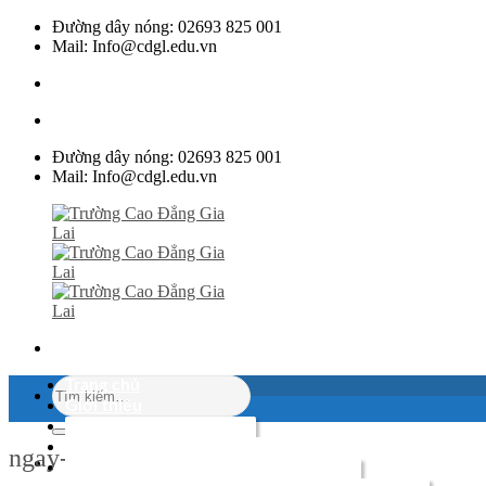
Skip
Đường dây nóng: 02693 825 001
to
Mail: Info@cdgl.edu.vn
content
Đường dây nóng: 02693 825 001
Mail: Info@cdgl.edu.vn
Trang chủ
Giới thiệu
Các đơn vị
Tổng quan
Văn Bản
ngay-quoc-te-dieu-duong
Thư Viện
Sơ đồ tổ chức