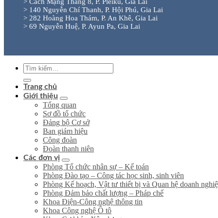
> Cách Mạng Tháng 8, P. Pleiku, Gia Lai
> 140 Nguyễn Chí Thanh, P. Hội Phú, Gia Lai
> 282 Hoàng Hoa Thám, P. An Khê, Gia Lai
> 69 Nguyễn Huệ, P. Ayun Pa, Gia Lai
Trang chủ
Giới thiệu
Tổng quan
Sơ đồ tổ chức
Đảng bộ Cơ sở
Ban giám hiệu
Công đoàn
Đoàn thanh niên
Các đơn vị
Phòng Tổ chức nhân sự – Kế toán
Phòng Đào tạo – Công tác học sinh, sinh viên
Phòng Kế hoạch, Vật tư thiết bị và Quan hệ doanh nghi
Phòng Đảm bảo chất lượng – Pháp chế
Khoa Điện-Công nghệ thông tin
Khoa Công nghệ Ô tô