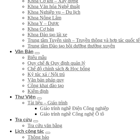
Khoa Cơ khí – Xây dựng
Khoa Văn hóa Nghệ thuật
Khoa Nghiệp vụ – Du lịch
Khoa Nông Lâm
Khoa Y – Dược
Khoa Cơ bản
Khoa Đào tạo lái xe
Trung tâm Tuyển sinh – Truyền thông và hợp tác quốc tế
Trung tâm Đào tạo bồi dưỡng thường xuyên
Văn Bản
Biểu mẫu
Quy chế & Quy định quản lý
Chế độ chính sách & Học bổng
Ký túc xá / Nội trú
Văn bản pháp quy
Công khai đào tạo
Kiểm định
Thư Viện
Tài liệu – Giáo trình
Giáo trình nghề Điện Công nghiệp
Giáo trình nghề Công nghệ Ô tô
Tra cứu
Tra cứu văn bằng
Lịch công tác
Thông báo