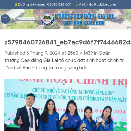
Skip
Đường dây nóng: 02693 825 001
Mail: Info@cdgl.edu.vn
to
content
z5798460726841_eb7ac9d6f7f7446682
Published
5 Tháng 9, 2024
at
2560 × 1439
in
Đoàn
trường Cao đẳng Gia Lai tổ chức đợt sinh hoạt chính trị
“Nhớ về Bác – Lòng ta trong sáng hơn”