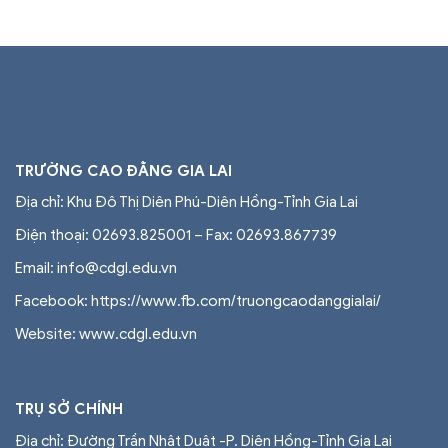
TRƯỜNG CAO ĐẲNG GIA LAI
Địa chỉ: Khu Đô Thị Diên Phú-Diên Hồng-Tỉnh Gia Lai
Điện thoại: 02693.825001 – Fax: 02693.867739
Email: info@cdgl.edu.vn
Facebook: https://www.fb.com/truongcaodanggialai/
Website: www.cdgl.edu.vn
TRỤ SỞ CHÍNH
Địa chỉ: Đường Trần Nhật Duật -P. Diên Hồng-Tỉnh Gia Lai