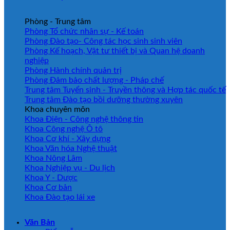
Phòng - Trung tâm
Phòng Tổ chức nhân sự - Kế toán
Phòng Đào tạo- Công tác học sinh sinh viên
Phòng Kế hoạch, Vật tư thiết bị và Quan hệ doanh
nghiệp
Phòng Hành chính quản trị
Phòng Đảm bảo chất lượng - Pháp chế
Trung tâm Tuyển sinh - Truyền thông và Hợp tác quốc tế
Trung tâm Đào tạo bồi dưỡng thường xuyên
Khoa chuyên môn
Khoa Điện - Công nghệ thông tin
Khoa Công nghệ Ô tô
Khoa Cơ khí - Xây dựng
Khoa Văn hóa Nghệ thuật
Khoa Nông Lâm
Khoa Nghiệp vụ - Du lịch
Khoa Y - Dược
Khoa Cơ bản
Khoa Đào tạo lái xe
Văn Bản