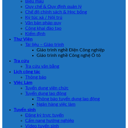
Biểu mẫu
Quy chế & Quy định quản lý
Chế độ chính sách & Học bổng
Ký túc xá / Nội trú
Văn bản pháp quy
Công khai đào tạo
Kiểm định
Thư Viện
Tài liệu – Giáo trình
Giáo trình nghề Điện Công nghiệp
Giáo trình nghề Công nghệ Ô tô
Tra cứu
Tra cứu văn bằng
Lịch công tác
Thông báo
Việc Làm
Tuyển dụng viên chức
Tuyển dụng lao động
Thông báo tuyển dụng lao động
Ngân hàng việc làm
Tuyển sinh
Đăng ký trực tuyến
Cẩm nang hướng nghiệp
Video tuyển sinh