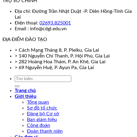
TRỤ SỞ CHÍNH
Địa chỉ: Đường Trần Nhật Duật -P. Diên Hồng-Tỉnh Gia
Lai
Điện thoại:
02693.825001
Email : info@cdgl.edu.vn
ĐỊA ĐIỂM ĐÀO TẠO
> Cách Mạng Tháng 8, P. Pleiku, Gia Lai
> 140 Nguyễn Chí Thanh, P. Hội Phú, Gia Lai
> 282 Hoàng Hoa Thám, P. An Khê, Gia Lai
> 69 Nguyễn Huệ, P. Ayun Pa, Gia Lai
Trang chủ
Giới thiệu
Tổng quan
Sơ đồ tổ chức
Đảng bộ Cơ sở
Ban giám hiệu
Công đoàn
Đoàn thanh niên