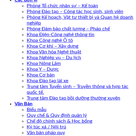
Các đơn vị
Phòng Tổ chức nhân sự – Kế toán
Phòng Đào tạo – Công tác học sinh, sinh viên
Phòng Kế hoạch, Vật tư thiết bị và Quan hệ doanh
nghiệp
Phòng Đảm bảo chất lượng – Pháp chế
Khoa Điện-Công nghệ thông tin
Khoa Công nghệ Ô tô
Khoa Cơ khí – Xây dựng
Khoa Văn hóa Nghệ thuật
Khoa Nghiệp vụ – Du lịch
Khoa Nông Lâm
Khoa Y – Dược
Khoa Cơ bản
Khoa Đào tạo lái xe
Trung tâm Tuyển sinh – Truyền thông và hợp tác
quốc tế.
Trung tâm Đào tạo bồi dưỡng thường xuyên
Văn Bản
Biểu mẫu
Quy chế & Quy định quản lý
Chế độ chính sách & Học bổng
Ký túc xá / Nội trú
Văn bản pháp quy