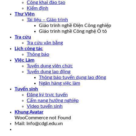
Công khai đào tạo
Kiểm định
Thư Viện
Tài liệu – Giáo trình
Giáo trình nghề Điện Công nghiệp
Giáo trình nghề Công nghệ Ô tô
Tra cứu
Tra cứu văn bằng
Lịch công tác
Thông báo
Việc Làm
Tuyển dụng viên chức
Tuyển dụng lao động
Thông báo tuyển dụng lao động
Ngân hàng việc làm
Tuyển sinh
Đăng ký trực tuyến
Cẩm nang hướng nghiệp
Video tuyển sinh
Khung Avatar
WooCommerce not Found
Mail: Info@cdgl.edu.vn