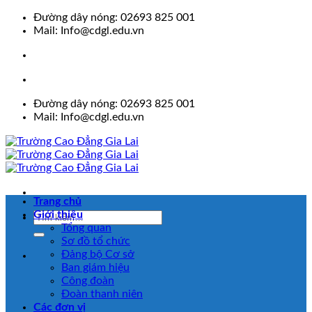
Skip
Đường dây nóng: 02693 825 001
to
Mail: Info@cdgl.edu.vn
content
Đường dây nóng: 02693 825 001
Mail: Info@cdgl.edu.vn
Trang chủ
Giới thiệu
Tổng quan
Sơ đồ tổ chức
Đảng bộ Cơ sở
Ban giám hiệu
Công đoàn
Đoàn thanh niên
Các đơn vị