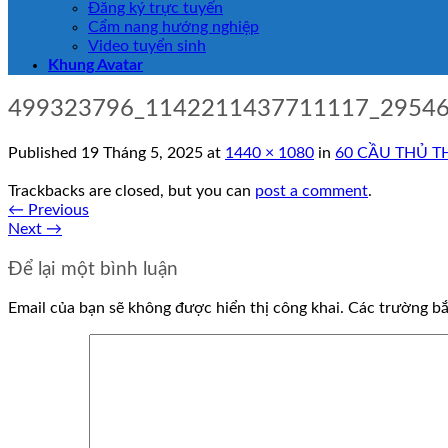
Đăng ký trực tuyến
Cẩm nang hướng nghiệp
Video tuyển sinh
Khung Avatar
499323796_1142211437711117_2954
Published
19 Tháng 5, 2025
at
1440 × 1080
in
60 CẦU THỦ T
Trackbacks are closed, but you can
post a comment
.
←
Previous
Next
→
Để lại một bình luận
Email của bạn sẽ không được hiển thị công khai.
Các trường b