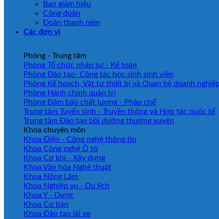
Ban giám hiệu
Công đoàn
Đoàn thanh niên
Các đơn vị
Phòng - Trung tâm
Phòng Tổ chức nhân sự - Kế toán
Phòng Đào tạo- Công tác học sinh sinh viên
Phòng Kế hoạch, Vật tư thiết bị và Quan hệ doanh nghiệ
Phòng Hành chính quản trị
Phòng Đảm bảo chất lượng - Pháp chế
Trung tâm Tuyển sinh - Truyền thông và Hợp tác quốc tế
Trung tâm Đào tạo bồi dưỡng thường xuyên
Khoa chuyên môn
Khoa Điện - Công nghệ thông tin
Khoa Công nghệ Ô tô
Khoa Cơ khí - Xây dựng
Khoa Văn hóa Nghệ thuật
Khoa Nông Lâm
Khoa Nghiệp vụ - Du lịch
Khoa Y - Dược
Khoa Cơ bản
Khoa Đào tạo lái xe