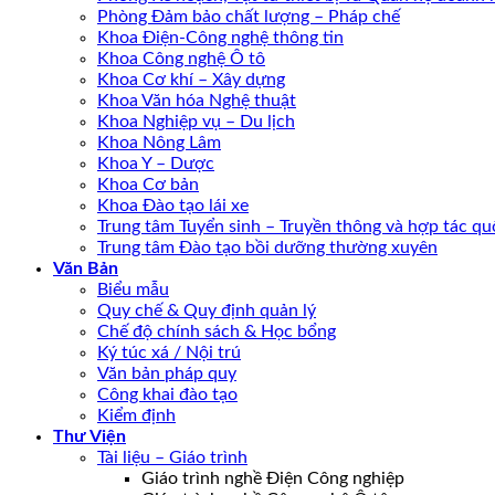
Phòng Đảm bảo chất lượng – Pháp chế
Khoa Điện-Công nghệ thông tin
Khoa Công nghệ Ô tô
Khoa Cơ khí – Xây dựng
Khoa Văn hóa Nghệ thuật
Khoa Nghiệp vụ – Du lịch
Khoa Nông Lâm
Khoa Y – Dược
Khoa Cơ bản
Khoa Đào tạo lái xe
Trung tâm Tuyển sinh – Truyền thông và hợp tác quố
Trung tâm Đào tạo bồi dưỡng thường xuyên
Văn Bản
Biểu mẫu
Quy chế & Quy định quản lý
Chế độ chính sách & Học bổng
Ký túc xá / Nội trú
Văn bản pháp quy
Công khai đào tạo
Kiểm định
Thư Viện
Tài liệu – Giáo trình
Giáo trình nghề Điện Công nghiệp