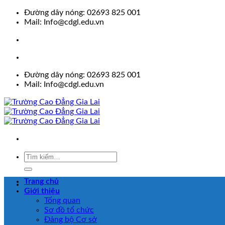
Skip
Đường dây nóng: 02693 825 001
to
Mail: Info@cdgl.edu.vn
content
Đường dây nóng: 02693 825 001
Mail: Info@cdgl.edu.vn
Trang chủ
Giới thiệu
Tổng quan
Sơ đồ tổ chức
Đảng bộ Cơ sở