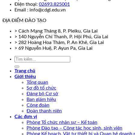
Điện thoại:
02693.825001
Email : info@cdgl.edu.vn
ĐỊA ĐIỂM ĐÀO TẠO
> Cách Mạng Tháng 8, P. Pleiku, Gia Lai
> 140 Nguyễn Chí Thanh, P. Hội Phú, Gia Lai
> 282 Hoàng Hoa Thám, P. An Khê, Gia Lai
> 69 Nguyễn Huệ, P. Ayun Pa, Gia Lai
Trang chủ
Giới thiệu
Tổng quan
Sơ đồ tổ chức
Đảng bộ Cơ sở
Ban giám hiệu
Công đoàn
Đoàn thanh niên
Các đơn vị
Phòng Tổ chức nhân sự – Kế toán
Phòng Đào tạo – Công tác học sinh, sinh viên
Phòng Kế hoạch, Vật tư thiết bị và Quan hệ doanh 