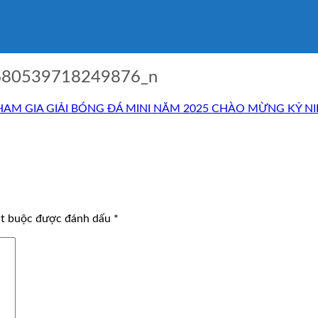
680539718249876_n
HAM GIA GIẢI BÓNG ĐÁ MINI NĂM 2025 CHÀO MỪNG KỶ NI
ắt buộc được đánh dấu
*