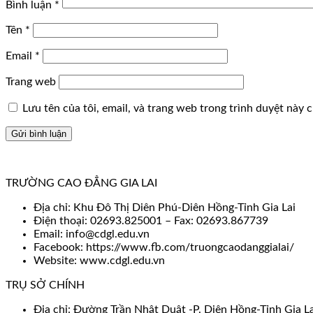
Bình luận
*
Tên
*
Email
*
Trang web
Lưu tên của tôi, email, và trang web trong trình duyệt này ch
TRƯỜNG CAO ĐẲNG GIA LAI
Địa chỉ: Khu Đô Thị Diên Phú-Diên Hồng-Tỉnh Gia Lai
Điện thoại: 02693.825001 – Fax: 02693.867739
Email: info@cdgl.edu.vn
Facebook: https://www.fb.com/truongcaodanggialai/
Website: www.cdgl.edu.vn
TRỤ SỞ CHÍNH
Địa chỉ: Đường Trần Nhật Duật -P. Diên Hồng-Tỉnh Gia La