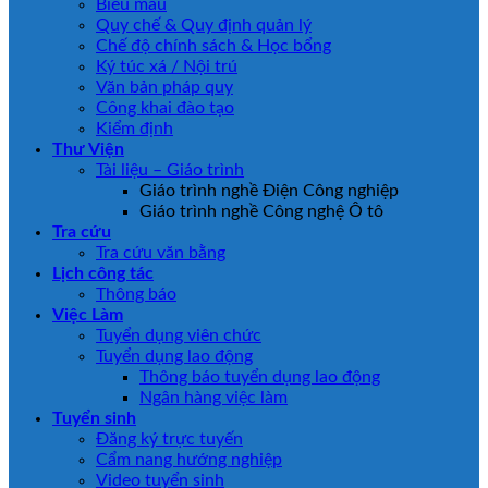
Biểu mẫu
Quy chế & Quy định quản lý
Chế độ chính sách & Học bổng
Ký túc xá / Nội trú
Văn bản pháp quy
Công khai đào tạo
Kiểm định
Thư Viện
Tài liệu – Giáo trình
Giáo trình nghề Điện Công nghiệp
Giáo trình nghề Công nghệ Ô tô
Tra cứu
Tra cứu văn bằng
Lịch công tác
Thông báo
Việc Làm
Tuyển dụng viên chức
Tuyển dụng lao động
Thông báo tuyển dụng lao động
Ngân hàng việc làm
Tuyển sinh
Đăng ký trực tuyến
Cẩm nang hướng nghiệp
Video tuyển sinh