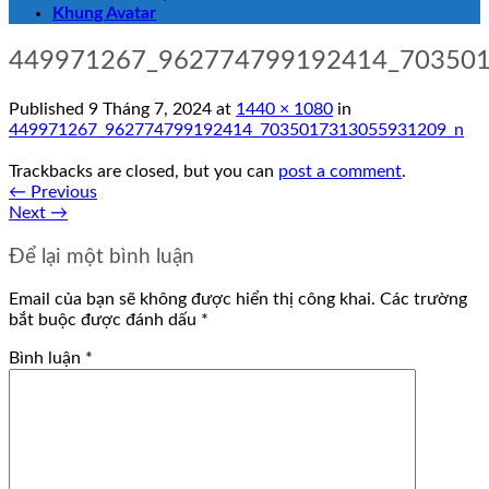
Khung Avatar
449971267_962774799192414_70350
Published
9 Tháng 7, 2024
at
1440 × 1080
in
449971267_962774799192414_7035017313055931209_n
Trackbacks are closed, but you can
post a comment
.
←
Previous
Next
→
Để lại một bình luận
Email của bạn sẽ không được hiển thị công khai.
Các trường
bắt buộc được đánh dấu
*
Bình luận
*