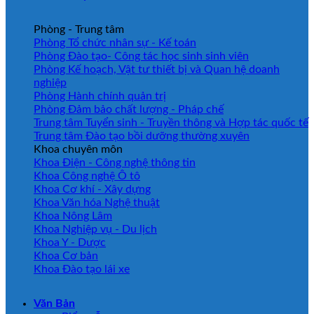
Phòng - Trung tâm
Phòng Tổ chức nhân sự - Kế toán
Phòng Đào tạo- Công tác học sinh sinh viên
Phòng Kế hoạch, Vật tư thiết bị và Quan hệ doanh
nghiệp
Phòng Hành chính quản trị
Phòng Đảm bảo chất lượng - Pháp chế
Trung tâm Tuyển sinh - Truyền thông và Hợp tác quốc tế
Trung tâm Đào tạo bồi dưỡng thường xuyên
Khoa chuyên môn
Khoa Điện - Công nghệ thông tin
Khoa Công nghệ Ô tô
Khoa Cơ khí - Xây dựng
Khoa Văn hóa Nghệ thuật
Khoa Nông Lâm
Khoa Nghiệp vụ - Du lịch
Khoa Y - Dược
Khoa Cơ bản
Khoa Đào tạo lái xe
Văn Bản