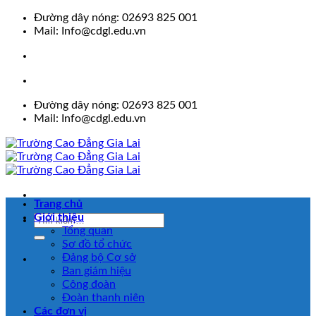
Skip
Đường dây nóng: 02693 825 001
to
Mail: Info@cdgl.edu.vn
content
Đường dây nóng: 02693 825 001
Mail: Info@cdgl.edu.vn
Trang chủ
Giới thiệu
Tổng quan
Sơ đồ tổ chức
Đảng bộ Cơ sở
Ban giám hiệu
Công đoàn
Đoàn thanh niên
Các đơn vị