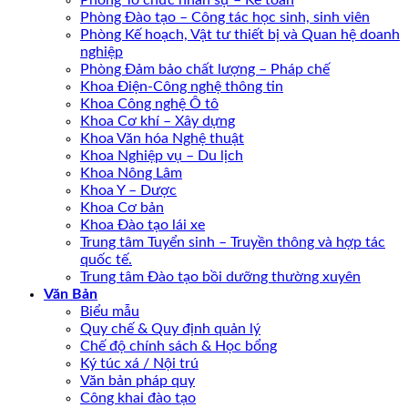
Phòng Tổ chức nhân sự – Kế toán
Phòng Đào tạo – Công tác học sinh, sinh viên
Phòng Kế hoạch, Vật tư thiết bị và Quan hệ doanh
nghiệp
Phòng Đảm bảo chất lượng – Pháp chế
Khoa Điện-Công nghệ thông tin
Khoa Công nghệ Ô tô
Khoa Cơ khí – Xây dựng
Khoa Văn hóa Nghệ thuật
Khoa Nghiệp vụ – Du lịch
Khoa Nông Lâm
Khoa Y – Dược
Khoa Cơ bản
Khoa Đào tạo lái xe
Trung tâm Tuyển sinh – Truyền thông và hợp tác
quốc tế.
Trung tâm Đào tạo bồi dưỡng thường xuyên
Văn Bản
Biểu mẫu
Quy chế & Quy định quản lý
Chế độ chính sách & Học bổng
Ký túc xá / Nội trú
Văn bản pháp quy
Công khai đào tạo