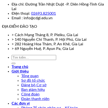
Địa chỉ: Đường Trần Nhật Duật -P. Diên Hồng-Tỉnh Gia
Lai
Điện thoại:
02693.825001
Email : info@cdgl.edu.vn
ĐỊA ĐIỂM ĐÀO TẠO
> Cách Mạng Tháng 8, P. Pleiku, Gia Lai
> 140 Nguyễn Chí Thanh, P. Hội Phú, Gia Lai
> 282 Hoàng Hoa Thám, P. An Khê, Gia Lai
> 69 Nguyễn Huệ, P. Ayun Pa, Gia Lai
Trang chủ
Giới thiệu
Tổng quan
Sơ đồ tổ chức
Đảng bộ Cơ sở
Ban giám hiệu
Công đoàn
Đoàn thanh niên
Các đơn vị