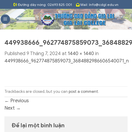
Skip
Đường dây nóng: 02693 825 001
Mail: Info@cdgl.edu.vn
to
content
449938666_962774875859073_3684882
Published
9 Tháng 7, 2024
at
1440 × 1440
in
449938666_962774875859073_3684882986606540071_n
Trackbacks are closed, but you can
post a comment
.
←
Previous
Next
→
Để lại một bình luận