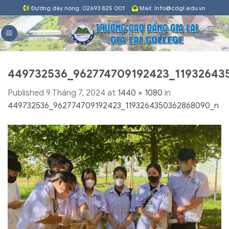
Skip
Đường dây nóng: 02693 825 001
Mail: Info@cdgl.edu.vn
to
content
449732536_962774709192423_11932643
Published
9 Tháng 7, 2024
at
1440 × 1080
in
449732536_962774709192423_1193264350362868090_n